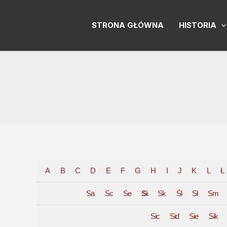
Skip
to
STRONA GŁÓWNA
HISTORIA
content
A
B
C
D
E
F
G
H
I
J
K
L
Ł
Sa
Sc
Se
Si
Sk
Śl
Sł
Sm
Sic
Sid
Sie
Sik