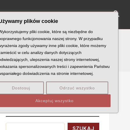
Sear
NY KATYŃSKIE
KU PAMIĘCI
KONTAKT
Używamy plików cookie
Wykorzystujemy pliki cookie, które są niezbędne do
poprawnego funkcjonowania naszej strony. W przypadku
wyrażenia zgody używamy inne pliki cookie, które możemy
zamieścić w celu analizy danych dotyczących
odwiedzających, ulepszenia naszej strony internetowej,
pokazania spersonalizowanych treści i zapewnienia Państwu
wspaniałego doświadczenia na stronie internetowej.
Dostosuj
Odrzuć wszystko
Szukaj
Akceptuj wszystko
Wyszukaj
SZUKAJ