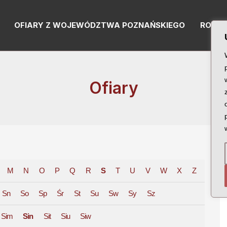
OFIARY Z WOJEWÓDZTWA POZNAŃSKIEGO
RODZI
Ofiary
M
N
O
P
Q
R
S
T
U
V
W
X
Z
Sn
So
Sp
Śr
St
Su
Sw
Sy
Sz
Sim
Sin
Sit
Siu
Siw