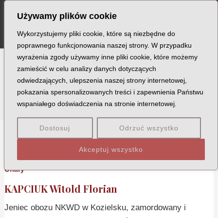
Szukaj
Skip
MA
Używamy plików cookie
to
ME
content
Wykorzystujemy pliki cookie, które są niezbędne do
poprawnego funkcjonowania naszej strony. W przypadku
wyrażenia zgody używamy inne pliki cookie, które możemy
zamieścić w celu analizy danych dotyczących
Miejscowość: Wilno
odwiedzających, ulepszenia naszej strony internetowej,
pokazania spersonalizowanych treści i zapewnienia Państwu
wspaniałego doświadczenia na stronie internetowej.
Dostosuj
Odrzuć wszystko
K
N
R
Akceptuj wszystko
Ofiary
KAPCIUK Witold Florian
Jeniec obozu NKWD w Kozielsku, zamordowany i