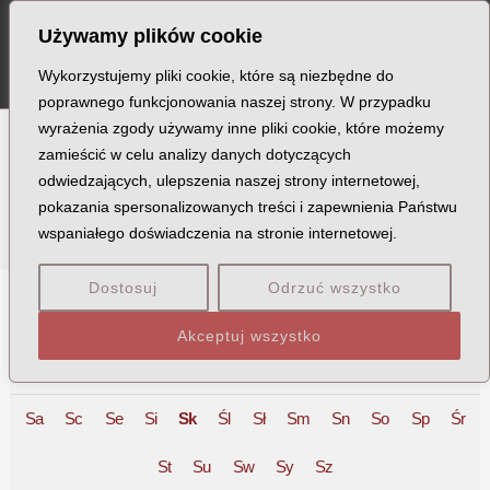
Szukaj
Skip
Post
MA
Używamy plików cookie
to
pagination
ME
content
Wykorzystujemy pliki cookie, które są niezbędne do
poprawnego funkcjonowania naszej strony. W przypadku
wyrażenia zgody używamy inne pliki cookie, które możemy
zamieścić w celu analizy danych dotyczących
Ofiary
odwiedzających, ulepszenia naszej strony internetowej,
pokazania spersonalizowanych treści i zapewnienia Państwu
wspaniałego doświadczenia na stronie internetowej.
Dostosuj
Odrzuć wszystko
A
B
C
D
E
F
G
H
I
J
K
L
Ł
M
Akceptuj wszystko
N
O
P
Q
R
S
T
U
V
W
X
Z
Sa
Sc
Se
Si
Sk
Śl
Sł
Sm
Sn
So
Sp
Śr
St
Su
Sw
Sy
Sz