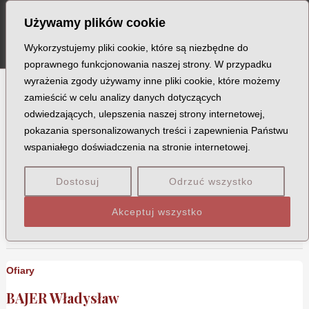
Szukaj
Skip
MA
Używamy plików cookie
to
ME
content
Wykorzystujemy pliki cookie, które są niezbędne do
poprawnego funkcjonowania naszej strony. W przypadku
wyrażenia zgody używamy inne pliki cookie, które możemy
zamieścić w celu analizy danych dotyczących
Miejscowość:
odwiedzających, ulepszenia naszej strony internetowej,
pokazania spersonalizowanych treści i zapewnienia Państwu
Baranowo
wspaniałego doświadczenia na stronie internetowej.
Dostosuj
Odrzuć wszystko
Akceptuj wszystko
B
O
Ofiary
BAJER Władysław