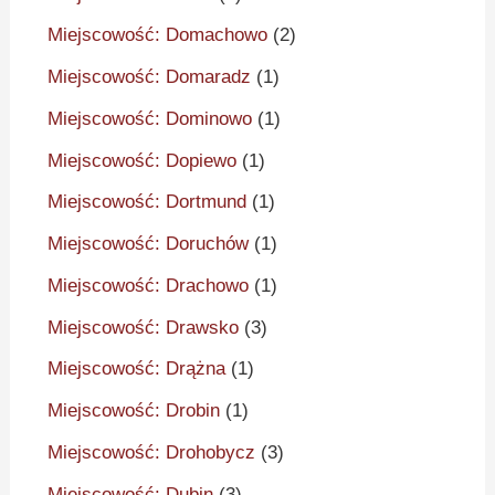
Miejscowość: Domachowo
(2)
Miejscowość: Domaradz
(1)
Miejscowość: Dominowo
(1)
Miejscowość: Dopiewo
(1)
Miejscowość: Dortmund
(1)
Miejscowość: Doruchów
(1)
Miejscowość: Drachowo
(1)
Miejscowość: Drawsko
(3)
Miejscowość: Drążna
(1)
Miejscowość: Drobin
(1)
Miejscowość: Drohobycz
(3)
Miejscowość: Dubin
(3)