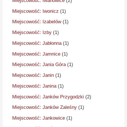
Miejscowość: Iwanowice
(2)
Miejscowość: Iwonicz
(1)
Miejscowość: Izabelów
(1)
Miejscowość: Izby
(1)
Miejscowość: Jabłonna
(1)
Miejscowość: Jamnice
(1)
Miejscowość: Jania Góra
(1)
Miejscowość: Janin
(1)
Miejscowość: Janina
(1)
Miejscowość: Janków Przygodzki
(2)
Miejscowość: Janków Zaleśny
(1)
Miejscowość: Jankowice
(1)