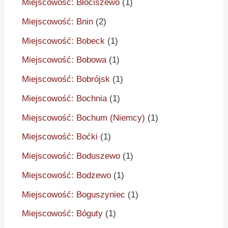
Miejscowość: Błociszewo
(1)
Miejscowość: Bnin
(2)
Miejscowość: Bobeck
(1)
Miejscowość: Bobowa
(1)
Miejscowość: Bobrójsk
(1)
Miejscowość: Bochnia
(1)
Miejscowość: Bochum (Niemcy)
(1)
Miejscowość: Boćki
(1)
Miejscowość: Boduszewo
(1)
Miejscowość: Bodzewo
(1)
Miejscowość: Boguszyniec
(1)
Miejscowość: Bóguty
(1)