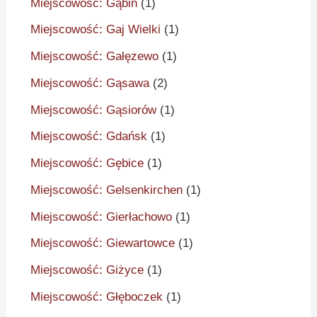
Miejscowość: Gąbin
(1)
Miejscowość: Gaj Wielki
(1)
Miejscowość: Gałęzewo
(1)
Miejscowość: Gąsawa
(2)
Miejscowość: Gąsiorów
(1)
Miejscowość: Gdańsk
(1)
Miejscowość: Gębice
(1)
Miejscowość: Gelsenkirchen
(1)
Miejscowość: Gierłachowo
(1)
Miejscowość: Giewartowce
(1)
Miejscowość: Giżyce
(1)
Miejscowość: Głęboczek
(1)