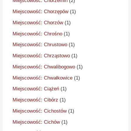
Miejscowość: Chorzemin
(2)
Miejscowość: Chorzępów
(1)
Miejscowość: Chorzów
(1)
Miejscowość: Chrośno
(1)
Miejscowość: Chrustowo
(1)
Miejscowość: Chrząstowo
(1)
Miejscowość: Chwalibogowo
(1)
Miejscowość: Chwałkowice
(1)
Miejscowość: Ciążeń
(1)
Miejscowość: Cibórz
(1)
Miejscowość: Cichostów
(1)
Miejscowość: Cichów
(1)