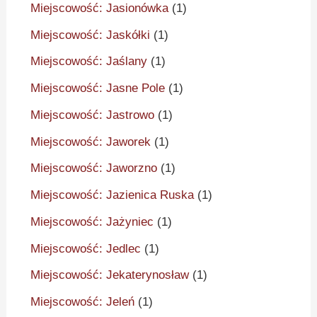
Miejscowość: Jasionówka
(1)
Miejscowość: Jaskółki
(1)
Miejscowość: Jaślany
(1)
Miejscowość: Jasne Pole
(1)
Miejscowość: Jastrowo
(1)
Miejscowość: Jaworek
(1)
Miejscowość: Jaworzno
(1)
Miejscowość: Jazienica Ruska
(1)
Miejscowość: Jażyniec
(1)
Miejscowość: Jedlec
(1)
Miejscowość: Jekaterynosław
(1)
Miejscowość: Jeleń
(1)