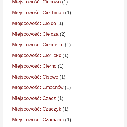
Miejscowość: Cichowo
(1)
Miejscowość: Ciechman
(1)
Miejscowość: Cielce
(1)
Miejscowość: Cielcza
(2)
Miejscowość: Ciencisko
(1)
Miejscowość: Cierlicko
(1)
Miejscowość: Cierno
(1)
Miejscowość: Cisowo
(1)
Miejscowość: Ćmachów
(1)
Miejscowość: Czacz
(1)
Miejscowość: Czaczyk
(1)
Miejscowość: Czamanin
(1)