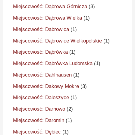
Miejscowość: Dąbrowa Górnicza
(3)
Miejscowość: Dąbrowa Wielka
(1)
Miejscowość: Dąbrowica
(1)
Miejscowość: Dąbrowice Wielkopolskie
(1)
Miejscowość: Dąbrówka
(1)
Miejscowość: Dąbrówka Ludomska
(1)
Miejscowość: Dahlhausen
(1)
Miejscowość: Dakowy Mokre
(3)
Miejscowość: Daleszyce
(1)
Miejscowość: Darnowo
(2)
Miejscowość: Daromin
(1)
Miejscowość: Dębiec
(1)