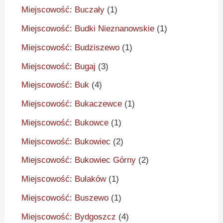
Miejscowość: Buczały
(1)
Miejscowość: Budki Nieznanowskie
(1)
Miejscowość: Budziszewo
(1)
Miejscowość: Bugaj
(3)
Miejscowość: Buk
(4)
Miejscowość: Bukaczewce
(1)
Miejscowość: Bukowce
(1)
Miejscowość: Bukowiec
(2)
Miejscowość: Bukowiec Górny
(2)
Miejscowość: Bułaków
(1)
Miejscowość: Buszewo
(1)
Miejscowość: Bydgoszcz
(4)