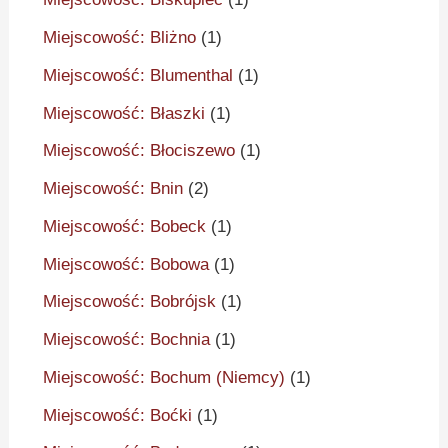
Miejscowość: Bliżno
(1)
Miejscowość: Blumenthal
(1)
Miejscowość: Błaszki
(1)
Miejscowość: Błociszewo
(1)
Miejscowość: Bnin
(2)
Miejscowość: Bobeck
(1)
Miejscowość: Bobowa
(1)
Miejscowość: Bobrójsk
(1)
Miejscowość: Bochnia
(1)
Miejscowość: Bochum (Niemcy)
(1)
Miejscowość: Boćki
(1)