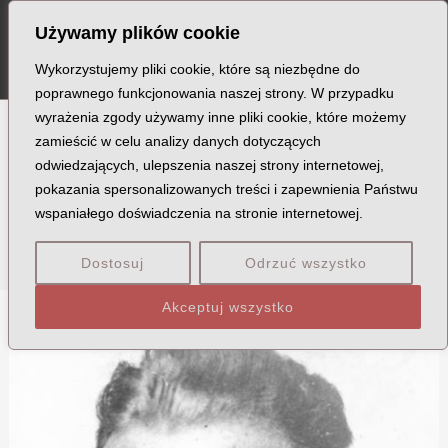
Szukaj
Skip
MA
Używamy plików cookie
to
ME
content
Wykorzystujemy pliki cookie, które są niezbędne do
poprawnego funkcjonowania naszej strony. W przypadku
wyrażenia zgody używamy inne pliki cookie, które możemy
zamieścić w celu analizy danych dotyczących
Miejscowość:
odwiedzających, ulepszenia naszej strony internetowej,
pokazania spersonalizowanych treści i zapewnienia Państwu
Władysławów
wspaniałego doświadczenia na stronie internetowej.
Dostosuj
Odrzuć wszystko
Akceptuj wszystko