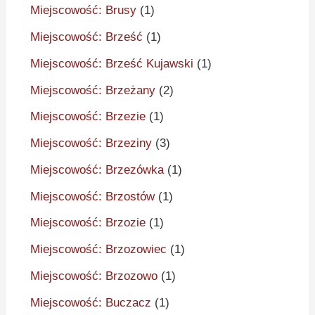
Miejscowość: Brusy
(1)
Miejscowość: Brześć
(1)
Miejscowość: Brześć Kujawski
(1)
Miejscowość: Brzeżany
(2)
Miejscowość: Brzezie
(1)
Miejscowość: Brzeziny
(3)
Miejscowość: Brzezówka
(1)
Miejscowość: Brzostów
(1)
Miejscowość: Brzozie
(1)
Miejscowość: Brzozowiec
(1)
Miejscowość: Brzozowo
(1)
Miejscowość: Buczacz
(1)