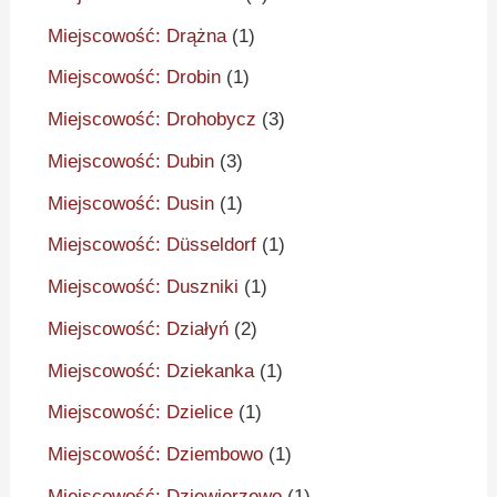
Miejscowość: Drążna
(1)
Miejscowość: Drobin
(1)
Miejscowość: Drohobycz
(3)
Miejscowość: Dubin
(3)
Miejscowość: Dusin
(1)
Miejscowość: Düsseldorf
(1)
Miejscowość: Duszniki
(1)
Miejscowość: Działyń
(2)
Miejscowość: Dziekanka
(1)
Miejscowość: Dzielice
(1)
Miejscowość: Dziembowo
(1)
Miejscowość: Dziewierzewo
(1)