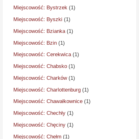
Miejscowość: Bystrzek
(1)
Miejscowość: Byszki
(1)
Miejscowość: Bzianka
(1)
Miejscowość: Bzin
(1)
Miejscowość: Cerekwica
(1)
Miejscowość: Chabsko
(1)
Miejscowość: Charków
(1)
Miejscowość: Charlottenburg
(1)
Miejscowość: Chawałkownice
(1)
Miejscowość: Chechły
(1)
Miejscowość: Chęciny
(1)
Miejscowość: Chełm
(1)