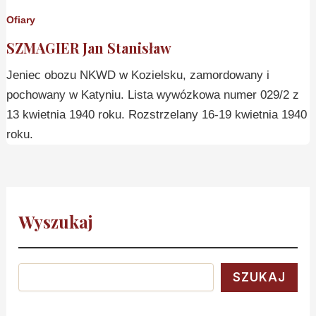
Ofiary
SZMAGIER Jan Stanisław
Jeniec obozu NKWD w Kozielsku, zamordowany i
pochowany w Katyniu. Lista wywózkowa numer 029/2 z
13 kwietnia 1940 roku. Rozstrzelany 16-19 kwietnia 1940
roku.
Wyszukaj
SZUKAJ