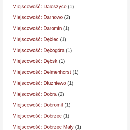
Miejscowość: Daleszyce
(1)
Miejscowość: Darnowo
(2)
Miejscowość: Daromin
(1)
Miejscowość: Dębiec
(1)
Miejscowość: Dębogóra
(1)
Miejscowość: Dębsk
(1)
Miejscowość: Delmenhorst
(1)
Miejscowość: Dłużniewo
(1)
Miejscowość: Dobra
(2)
Miejscowość: Dobromil
(1)
Miejscowość: Dobrzec
(1)
Miejscowość: Dobrzec Mały
(1)