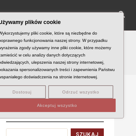
Sear
NY KATYŃSKIE
KU PAMIĘCI
KONTAKT
Używamy plików cookie
Wykorzystujemy pliki cookie, które są niezbędne do
poprawnego funkcjonowania naszej strony. W przypadku
wyrażenia zgody używamy inne pliki cookie, które możemy
zamieścić w celu analizy danych dotyczących
odwiedzających, ulepszenia naszej strony internetowej,
pokazania spersonalizowanych treści i zapewnienia Państwu
wspaniałego doświadczenia na stronie internetowej.
Dostosuj
Odrzuć wszystko
Szukaj
Akceptuj wszystko
Wyszukaj
SZUKAJ