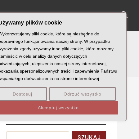
Sear
NY KATYŃSKIE
KU PAMIĘCI
KONTAKT
Używamy plików cookie
Wykorzystujemy pliki cookie, które są niezbędne do
poprawnego funkcjonowania naszej strony. W przypadku
wyrażenia zgody używamy inne pliki cookie, które możemy
zamieścić w celu analizy danych dotyczących
odwiedzających, ulepszenia naszej strony internetowej,
pokazania spersonalizowanych treści i zapewnienia Państwu
wspaniałego doświadczenia na stronie internetowej.
Dostosuj
Odrzuć wszystko
Szukaj
Akceptuj wszystko
Wyszukaj
SZUKAJ