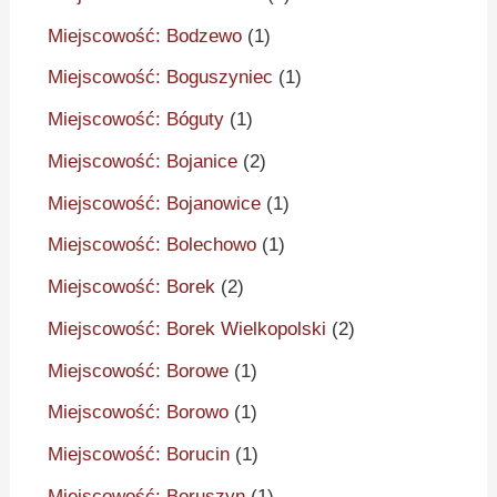
Miejscowość: Bodzewo
(1)
Miejscowość: Boguszyniec
(1)
Miejscowość: Bóguty
(1)
Miejscowość: Bojanice
(2)
Miejscowość: Bojanowice
(1)
Miejscowość: Bolechowo
(1)
Miejscowość: Borek
(2)
Miejscowość: Borek Wielkopolski
(2)
Miejscowość: Borowe
(1)
Miejscowość: Borowo
(1)
Miejscowość: Borucin
(1)
Miejscowość: Boruszyn
(1)