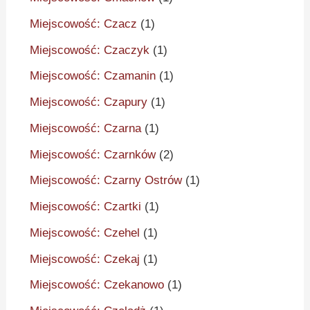
Miejscowość: Czacz
(1)
Miejscowość: Czaczyk
(1)
Miejscowość: Czamanin
(1)
Miejscowość: Czapury
(1)
Miejscowość: Czarna
(1)
Miejscowość: Czarnków
(2)
Miejscowość: Czarny Ostrów
(1)
Miejscowość: Czartki
(1)
Miejscowość: Czehel
(1)
Miejscowość: Czekaj
(1)
Miejscowość: Czekanowo
(1)