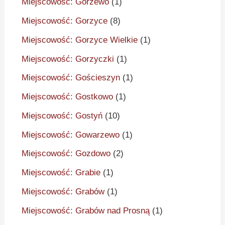
Miejscowość: Gorzewo
(1)
Miejscowość: Gorzyce
(8)
Miejscowość: Gorzyce Wielkie
(1)
Miejscowość: Gorzyczki
(1)
Miejscowość: Gościeszyn
(1)
Miejscowość: Gostkowo
(1)
Miejscowość: Gostyń
(10)
Miejscowość: Gowarzewo
(1)
Miejscowość: Gozdowo
(2)
Miejscowość: Grabie
(1)
Miejscowość: Grabów
(1)
Miejscowość: Grabów nad Prosną
(1)