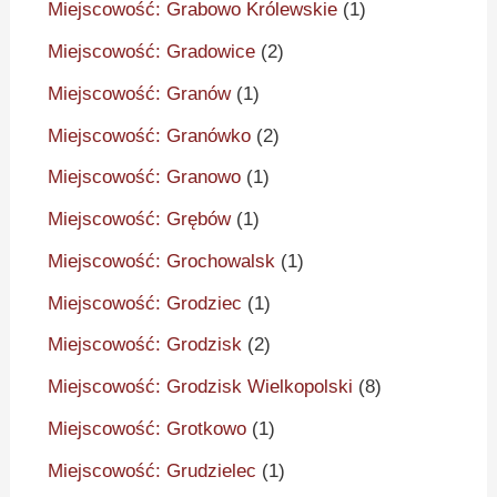
Miejscowość: Grabowo Królewskie
(1)
Miejscowość: Gradowice
(2)
Miejscowość: Granów
(1)
Miejscowość: Granówko
(2)
Miejscowość: Granowo
(1)
Miejscowość: Grębów
(1)
Miejscowość: Grochowalsk
(1)
Miejscowość: Grodziec
(1)
Miejscowość: Grodzisk
(2)
Miejscowość: Grodzisk Wielkopolski
(8)
Miejscowość: Grotkowo
(1)
Miejscowość: Grudzielec
(1)