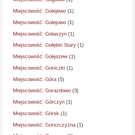
Miejscowość: Golejewo
(1)
Miejscowość: Golejowo
(1)
Miejscowość: Gołaszyn
(1)
Miejscowość: Gołębin Stary
(1)
Miejscowość: Gołęszew
(1)
Miejscowość: Goniczki
(1)
Miejscowość: Góra
(5)
Miejscowość: Gorazdowo
(3)
Miejscowość: Górczyn
(1)
Miejscowość: Górsk
(1)
Miejscowość: Gorszczyźna
(1)