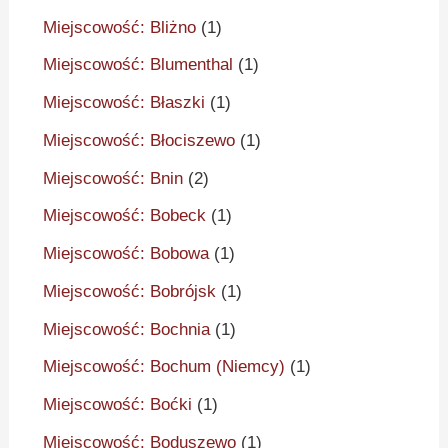
Miejscowość: Bliżno
(1)
Miejscowość: Blumenthal
(1)
Miejscowość: Błaszki
(1)
Miejscowość: Błociszewo
(1)
Miejscowość: Bnin
(2)
Miejscowość: Bobeck
(1)
Miejscowość: Bobowa
(1)
Miejscowość: Bobrójsk
(1)
Miejscowość: Bochnia
(1)
Miejscowość: Bochum (Niemcy)
(1)
Miejscowość: Boćki
(1)
Miejscowość: Boduszewo
(1)