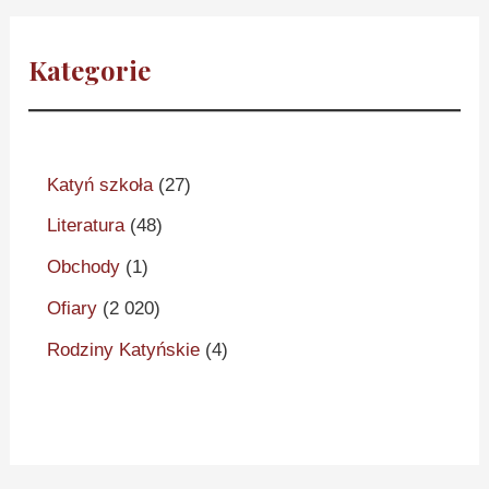
Kategorie
Katyń szkoła
(27)
Literatura
(48)
Obchody
(1)
Ofiary
(2 020)
Rodziny Katyńskie
(4)