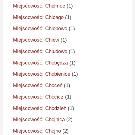
Miejscowość: Chełmce
(1)
Miejscowość: Chicago
(1)
Miejscowość: Chlebowo
(1)
Miejscowość: Chlew
(1)
Miejscowość: Chludowo
(1)
Miejscowość: Chobędza
(1)
Miejscowość: Chobienice
(1)
Miejscowość: Choceń
(1)
Miejscowość: Chocicz
(1)
Miejscowość: Chodzież
(1)
Miejscowość: Chojnica
(2)
Miejscowość: Chojno
(2)