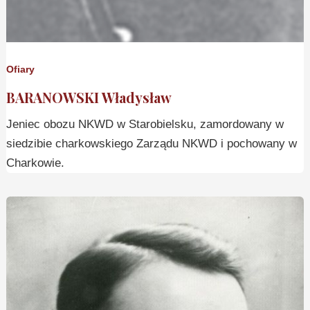
Ofiary
BARANOWSKI Władysław
Jeniec obozu NKWD w Starobielsku, zamordowany w
siedzibie charkowskiego Zarządu NKWD i pochowany w
Charkowie.