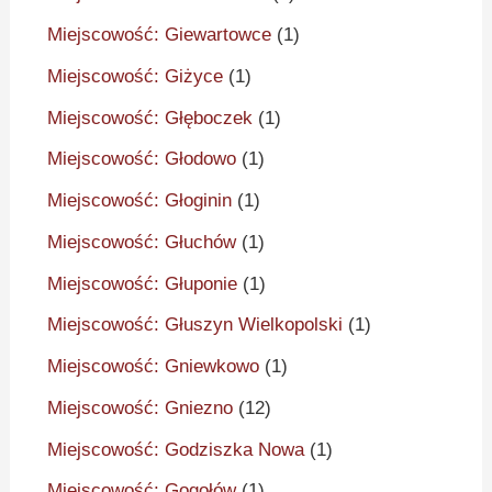
Miejscowość: Giewartowce
(1)
Miejscowość: Giżyce
(1)
Miejscowość: Głęboczek
(1)
Miejscowość: Głodowo
(1)
Miejscowość: Głoginin
(1)
Miejscowość: Głuchów
(1)
Miejscowość: Głuponie
(1)
Miejscowość: Głuszyn Wielkopolski
(1)
Miejscowość: Gniewkowo
(1)
Miejscowość: Gniezno
(12)
Miejscowość: Godziszka Nowa
(1)
Miejscowość: Gogołów
(1)