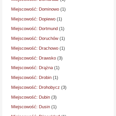
Miejscowość: Dominowo
(1)
Miejscowość: Dopiewo
(1)
Miejscowość: Dortmund
(1)
Miejscowość: Doruchów
(1)
Miejscowość: Drachowo
(1)
Miejscowość: Drawsko
(3)
Miejscowość: Drążna
(1)
Miejscowość: Drobin
(1)
Miejscowość: Drohobycz
(3)
Miejscowość: Dubin
(3)
Miejscowość: Dusin
(1)