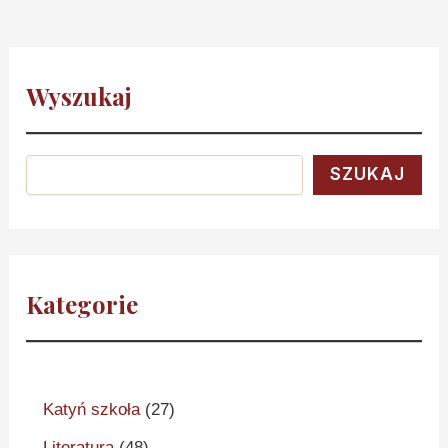
Wyszukaj
SZUKAJ
Kategorie
Katyń szkoła
(27)
Literatura
(48)