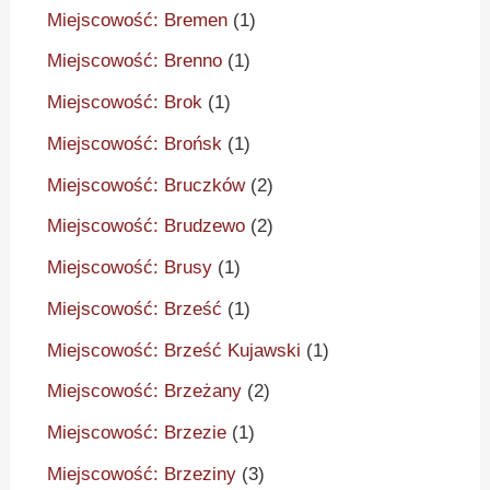
Miejscowość: Bremen
(1)
Miejscowość: Brenno
(1)
Miejscowość: Brok
(1)
Miejscowość: Brońsk
(1)
Miejscowość: Bruczków
(2)
Miejscowość: Brudzewo
(2)
Miejscowość: Brusy
(1)
Miejscowość: Brześć
(1)
Miejscowość: Brześć Kujawski
(1)
Miejscowość: Brzeżany
(2)
Miejscowość: Brzezie
(1)
Miejscowość: Brzeziny
(3)