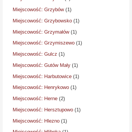
Miejscowość: Grzybów
(1)
Miejscowość: Grzybowsko
(1)
Miejscowość: Grzymałów
(1)
Miejscowość: Grzymiszewo
(1)
Miejscowość: Gulcz
(1)
Miejscowość: Gutów Mały
(1)
Miejscowość: Harbutowice
(1)
Miejscowość: Henrykowo
(1)
Miejscowość: Herne
(2)
Miejscowość: Hersztupowo
(1)
Miejscowość: Hlezno
(1)
Miejscowość: Hliboka
(1)