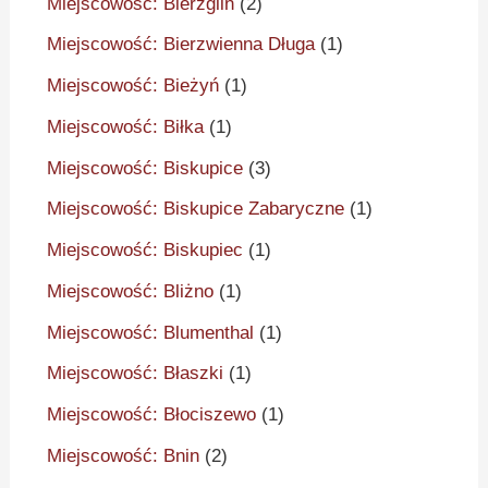
Miejscowość: Bierzglin
(2)
Miejscowość: Bierzwienna Długa
(1)
Miejscowość: Bieżyń
(1)
Miejscowość: Biłka
(1)
Miejscowość: Biskupice
(3)
Miejscowość: Biskupice Zabaryczne
(1)
Miejscowość: Biskupiec
(1)
Miejscowość: Bliżno
(1)
Miejscowość: Blumenthal
(1)
Miejscowość: Błaszki
(1)
Miejscowość: Błociszewo
(1)
Miejscowość: Bnin
(2)