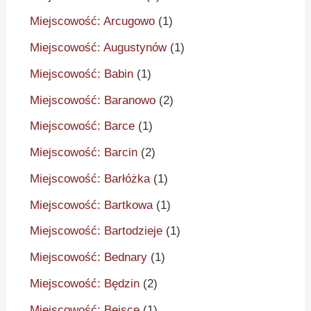
Miejscowość: Arcugowo
(1)
Miejscowość: Augustynów
(1)
Miejscowość: Babin
(1)
Miejscowość: Baranowo
(2)
Miejscowość: Barce
(1)
Miejscowość: Barcin
(2)
Miejscowość: Barłóżka
(1)
Miejscowość: Bartkowa
(1)
Miejscowość: Bartodzieje
(1)
Miejscowość: Bednary
(1)
Miejscowość: Będzin
(2)
Miejscowość: Bejsce
(1)