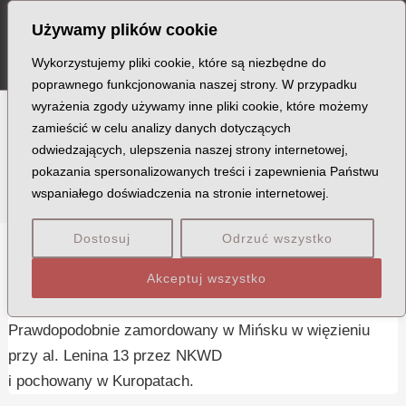
Szukaj
Skip
MA
Używamy plików cookie
to
ME
content
Wykorzystujemy pliki cookie, które są niezbędne do
poprawnego funkcjonowania naszej strony. W przypadku
wyrażenia zgody używamy inne pliki cookie, które możemy
zamieścić w celu analizy danych dotyczących
Miejscowość: Kunowo
odwiedzających, ulepszenia naszej strony internetowej,
pokazania spersonalizowanych treści i zapewnienia Państwu
wspaniałego doświadczenia na stronie internetowej.
Dostosuj
Odrzuć wszystko
Ofiary
Akceptuj wszystko
KRANC Stanisław
Prawdopodobnie zamordowany w Mińsku w więzieniu
przy al. Lenina 13 przez NKWD
i pochowany w Kuropatach.