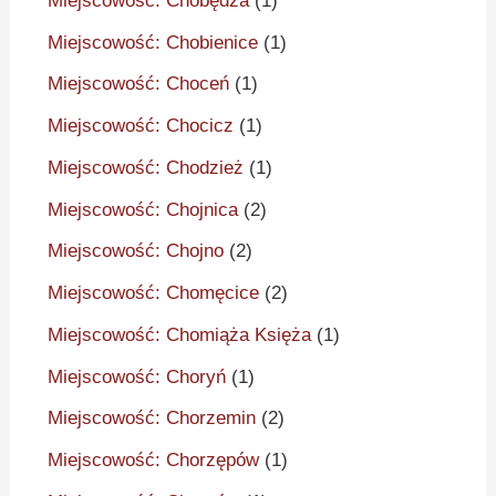
Miejscowość: Chobędza
(1)
Miejscowość: Chobienice
(1)
Miejscowość: Choceń
(1)
Miejscowość: Chocicz
(1)
Miejscowość: Chodzież
(1)
Miejscowość: Chojnica
(2)
Miejscowość: Chojno
(2)
Miejscowość: Chomęcice
(2)
Miejscowość: Chomiąża Księża
(1)
Miejscowość: Choryń
(1)
Miejscowość: Chorzemin
(2)
Miejscowość: Chorzępów
(1)