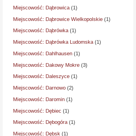
Miejscowość: Dąbrowica
(1)
Miejscowość: Dąbrowice Wielkopolskie
(1)
Miejscowość: Dąbrówka
(1)
Miejscowość: Dąbrówka Ludomska
(1)
Miejscowość: Dahlhausen
(1)
Miejscowość: Dakowy Mokre
(3)
Miejscowość: Daleszyce
(1)
Miejscowość: Darnowo
(2)
Miejscowość: Daromin
(1)
Miejscowość: Dębiec
(1)
Miejscowość: Dębogóra
(1)
Miejscowość: Dębsk
(1)