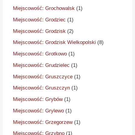
Miejscowość: Grochowalsk
(1)
Miejscowość: Grodziec
(1)
Miejscowość: Grodzisk
(2)
Miejscowość: Grodzisk Wielkopolski
(8)
Miejscowość: Grotkowo
(1)
Miejscowość: Grudzielec
(1)
Miejscowość: Gruszczyce
(1)
Miejscowość: Gruszczyn
(1)
Miejscowość: Grybów
(1)
Miejscowość: Grylewo
(1)
Miejscowość: Grzegorzew
(1)
Miejscowość: Grzybno
(1)