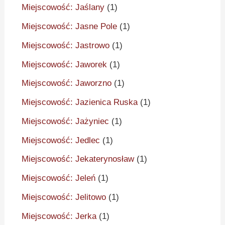
Miejscowość: Jaślany
(1)
Miejscowość: Jasne Pole
(1)
Miejscowość: Jastrowo
(1)
Miejscowość: Jaworek
(1)
Miejscowość: Jaworzno
(1)
Miejscowość: Jazienica Ruska
(1)
Miejscowość: Jażyniec
(1)
Miejscowość: Jedlec
(1)
Miejscowość: Jekaterynosław
(1)
Miejscowość: Jeleń
(1)
Miejscowość: Jelitowo
(1)
Miejscowość: Jerka
(1)