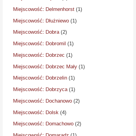
Miejscowość: Delmenhorst
(1)
Miejscowość: Dłużniewo
(1)
Miejscowość: Dobra
(2)
Miejscowość: Dobromil
(1)
Miejscowość: Dobrzec
(1)
Miejscowość: Dobrzec Mały
(1)
Miejscowość: Dobrzelin
(1)
Miejscowość: Dobrzyca
(1)
Miejscowość: Dochanowo
(2)
Miejscowość: Dolsk
(4)
Miejscowość: Domachowo
(2)
Miejscowość: Domaradz
(1)