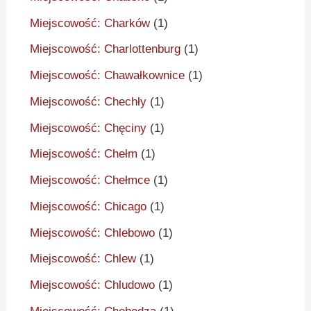
Miejscowość: Charków
(1)
Miejscowość: Charlottenburg
(1)
Miejscowość: Chawałkownice
(1)
Miejscowość: Chechły
(1)
Miejscowość: Chęciny
(1)
Miejscowość: Chełm
(1)
Miejscowość: Chełmce
(1)
Miejscowość: Chicago
(1)
Miejscowość: Chlebowo
(1)
Miejscowość: Chlew
(1)
Miejscowość: Chludowo
(1)