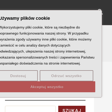
Sear
NY KATYŃSKIE
KU PAMIĘCI
KONTAKT
Używamy plików cookie
Wykorzystujemy pliki cookie, które są niezbędne do
poprawnego funkcjonowania naszej strony. W przypadku
wyrażenia zgody używamy inne pliki cookie, które możemy
zamieścić w celu analizy danych dotyczących
odwiedzających, ulepszenia naszej strony internetowej,
pokazania spersonalizowanych treści i zapewnienia Państwu
wspaniałego doświadczenia na stronie internetowej.
Dostosuj
Odrzuć wszystko
Szukaj
Akceptuj wszystko
Wyszukaj
SZUKAJ