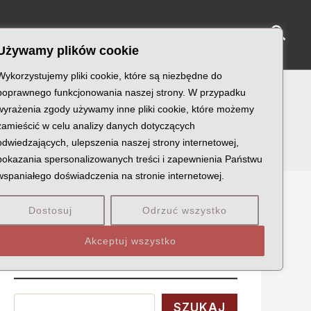
Sear
NY KATYŃSKIE
KU PAMIĘCI
KONTAKT
Używamy plików cookie
Wykorzystujemy pliki cookie, które są niezbędne do
poprawnego funkcjonowania naszej strony. W przypadku
wyrażenia zgody używamy inne pliki cookie, które możemy
zamieścić w celu analizy danych dotyczących
odwiedzających, ulepszenia naszej strony internetowej,
pokazania spersonalizowanych treści i zapewnienia Państwu
wspaniałego doświadczenia na stronie internetowej.
Dostosuj
Odrzuć wszystko
Szukaj
Akceptuj wszystko
Wyszukaj
SZUKAJ