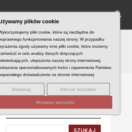
Sear
NY KATYŃSKIE
KU PAMIĘCI
KONTAKT
Używamy plików cookie
Wykorzystujemy pliki cookie, które są niezbędne do
poprawnego funkcjonowania naszej strony. W przypadku
wyrażenia zgody używamy inne pliki cookie, które możemy
zamieścić w celu analizy danych dotyczących
odwiedzających, ulepszenia naszej strony internetowej,
pokazania spersonalizowanych treści i zapewnienia Państwu
wspaniałego doświadczenia na stronie internetowej.
Dostosuj
Odrzuć wszystko
Szukaj
Akceptuj wszystko
Wyszukaj
SZUKAJ