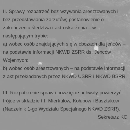
II. Sprawy rozpatrzeć bez wzywania aresztowanych i
bez przedstawiania zarzutów; postanowienie o
zakończeniu śledztwa i akt oskarżenia – w
następującym trybie:
a) wobec osób znajdujących się w obozach dla jeńców –
na podstawie informacji NKWD ZSRR ds. Jeńców
Wojennych;
b) wobec osób aresztowanych – na podstawie informacji
z akt przekładanych przez NKWD USRR i NKWD BSRR.
III. Rozpatrzenie spraw i powzięcie uchwały powierzyć
trójce w składzie t.t. Mierkułow, Kołubow i Basztakow
(Naczelnik 1-go Wydziału Specjalnego NKWD ZSRR).
Sekretarz KC