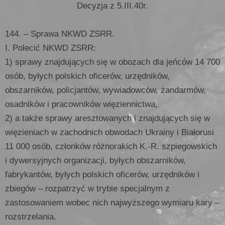
Decyzja z 5.III.40r.
144. – Sprawa NKWD ZSRR.
I. Polecić NKWD ZSRR:
1) sprawy znajdujących się w obozach dla jeńców 14 700
osób, byłych polskich oficerów, urzędników,
obszarników, policjantów, wywiadowców, żandarmów,
osadników i pracowników więziennictwa,
2) a także sprawy aresztowanych i znajdujących się w
więzieniach w zachodnich obwodach Ukrainy i Białorusi
11 000 osób, członków różnorakich K.-R. szpiegowskich
i dywersyjnych organizacji, byłych obszarników,
fabrykantów, byłych polskich oficerów, urzędników i
zbiegów – rozpatrzyć w trybie specjalnym z
zastosowaniem wobec nich najwyższego wymiaru kary –
rozstrzelania.