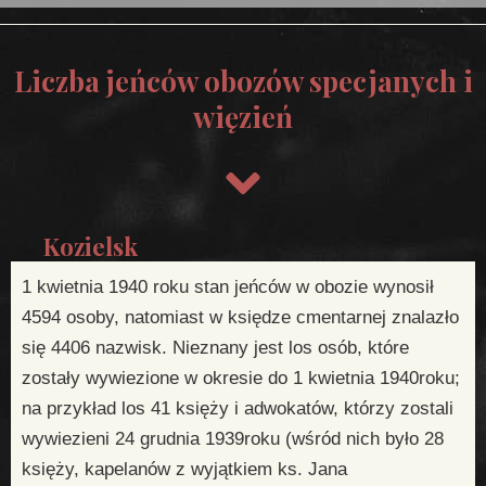
Liczba jeńców obozów specjanych i
więzień
Kozielsk
1 kwietnia 1940 roku stan jeńców w obozie wynosił
4594 osoby, natomiast w księdze cmentarnej znalazło
się 4406 nazwisk. Nieznany jest los osób, które
zostały wywiezione w okresie do 1 kwietnia 1940roku;
na przykład los 41 księży i adwokatów, którzy zostali
wywiezieni 24 grudnia 1939roku (wśród nich było 28
księży, kapelanów z wyjątkiem ks. Jana