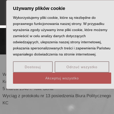
Skip
MA
Używamy plików cookie
to
ME
content
Wykorzystujemy pliki cookie, które są niezbędne do
poprawnego funkcjonowania naszej strony. W przypadku
wyrażenia zgody używamy inne pliki cookie, które możemy
zamieścić w celu analizy danych dotyczących
odwiedzających, ulepszenia naszej strony internetowej,
Zbrodnia w liczbach
pokazania spersonalizowanych treści i zapewnienia Państwu
wspaniałego doświadczenia na stronie internetowej.
ŚCIŚLE TAJNE
Dostosuj
Odrzuć wszystko
Wszechzwiązkowa Komunistyczna Partia Bolszewików.
Akceptuj wszystko
Komitet Centralny Nr P13/144
5 marca 1940 r. Tow. Beria
Wyciąg z protokołu nr 13 posiedzenia Biura Politycznego
KC