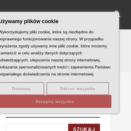
Sear
NY KATYŃSKIE
KU PAMIĘCI
KONTAKT
Używamy plików cookie
Wykorzystujemy pliki cookie, które są niezbędne do
poprawnego funkcjonowania naszej strony. W przypadku
wyrażenia zgody używamy inne pliki cookie, które możemy
zamieścić w celu analizy danych dotyczących
odwiedzających, ulepszenia naszej strony internetowej,
pokazania spersonalizowanych treści i zapewnienia Państwu
wspaniałego doświadczenia na stronie internetowej.
Dostosuj
Odrzuć wszystko
Szukaj
Akceptuj wszystko
Wyszukaj
SZUKAJ