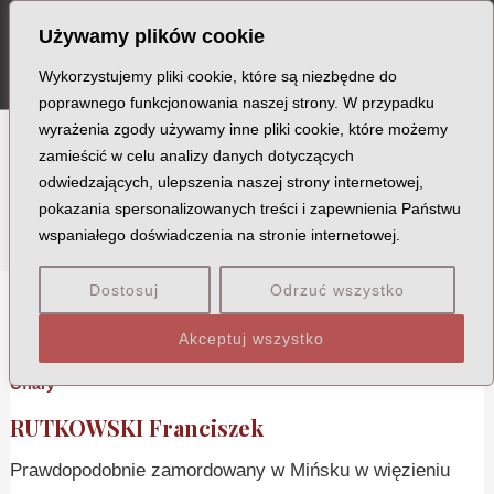
Szukaj
Skip
MA
Używamy plików cookie
to
ME
content
Wykorzystujemy pliki cookie, które są niezbędne do
poprawnego funkcjonowania naszej strony. W przypadku
wyrażenia zgody używamy inne pliki cookie, które możemy
zamieścić w celu analizy danych dotyczących
Stopień podporucznik
odwiedzających, ulepszenia naszej strony internetowej,
pokazania spersonalizowanych treści i zapewnienia Państwu
wspaniałego doświadczenia na stronie internetowej.
Dostosuj
Odrzuć wszystko
R
W
Akceptuj wszystko
Ofiary
RUTKOWSKI Franciszek
Prawdopodobnie zamordowany w Mińsku w więzieniu