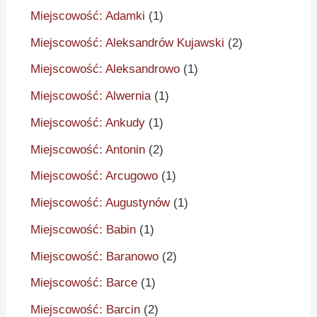
Miejscowość: Adamki
(1)
Miejscowość: Aleksandrów Kujawski
(2)
Miejscowość: Aleksandrowo
(1)
Miejscowość: Alwernia
(1)
Miejscowość: Ankudy
(1)
Miejscowość: Antonin
(2)
Miejscowość: Arcugowo
(1)
Miejscowość: Augustynów
(1)
Miejscowość: Babin
(1)
Miejscowość: Baranowo
(2)
Miejscowość: Barce
(1)
Miejscowość: Barcin
(2)