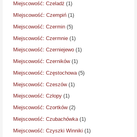
Miejscowość: Czeladż
(1)
MIejscowość: Czempiń
(1)
Miejscowość: Czermin
(5)
Miejscowość: Czermnie
(1)
Miejscowość: Czerniejewo
(1)
Miejscowość: Czerników
(1)
Miejscowość: Częstochowa
(5)
Miejscowość: Czeszów
(1)
Miejscowość: Człopy
(1)
Miejscowość: Czortków
(2)
Miejscowość: Czubachówka
(1)
Miejscowość: Czyszki Winniki
(1)