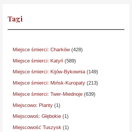
Tagi
Miejsce śmierci: Charków
(428)
Miejsce śmierci: Katyń
(589)
Miejsce śmierci: Kijów-Bykownia
(149)
Miejsce śmierci: Mińsk-Kuropaty
(213)
Miejsce śmierci: Twer-Miednoje
(639)
Miejscowo: Planty
(1)
Miejscowoś: Głębokie
(1)
Miejscowość Tuszysk
(1)