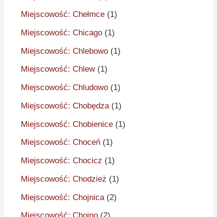
Miejscowość: Chełmce
(1)
Miejscowość: Chicago
(1)
Miejscowość: Chlebowo
(1)
Miejscowość: Chlew
(1)
Miejscowość: Chludowo
(1)
Miejscowość: Chobędza
(1)
Miejscowość: Chobienice
(1)
Miejscowość: Choceń
(1)
Miejscowość: Chocicz
(1)
Miejscowość: Chodzież
(1)
Miejscowość: Chojnica
(2)
Miejscowość: Chojno
(2)