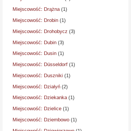
Miejscowość: Drążna
(1)
Miejscowość: Drobin
(1)
Miejscowość: Drohobycz
(3)
Miejscowość: Dubin
(3)
Miejscowość: Dusin
(1)
Miejscowość: Düsseldorf
(1)
Miejscowość: Duszniki
(1)
Miejscowość: Działyń
(2)
Miejscowość: Dziekanka
(1)
Miejscowość: Dzielice
(1)
Miejscowość: Dziembowo
(1)
Miejscowość: Dziewierzewo
(1)