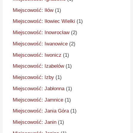
Miejscowość: Iłów
(1)
Miejscowość: Iłowiec Wielki
(1)
Miejscowość: Inowrocław
(2)
Miejscowość: Iwanowice
(2)
Miejscowość: Iwonicz
(1)
Miejscowość: Izabelów
(1)
Miejscowość: Izby
(1)
Miejscowość: Jabłonna
(1)
Miejscowość: Jamnice
(1)
Miejscowość: Jania Góra
(1)
Miejscowość: Janin
(1)