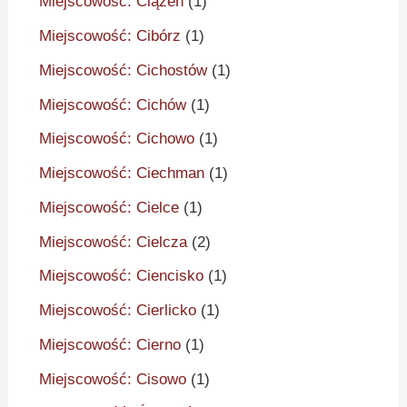
Miejscowość: Ciążeń
(1)
Miejscowość: Cibórz
(1)
Miejscowość: Cichostów
(1)
Miejscowość: Cichów
(1)
Miejscowość: Cichowo
(1)
Miejscowość: Ciechman
(1)
Miejscowość: Cielce
(1)
Miejscowość: Cielcza
(2)
Miejscowość: Ciencisko
(1)
Miejscowość: Cierlicko
(1)
Miejscowość: Cierno
(1)
Miejscowość: Cisowo
(1)