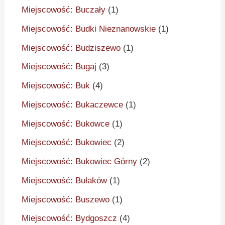
Miejscowość: Buczały
(1)
Miejscowość: Budki Nieznanowskie
(1)
Miejscowość: Budziszewo
(1)
Miejscowość: Bugaj
(3)
Miejscowość: Buk
(4)
Miejscowość: Bukaczewce
(1)
Miejscowość: Bukowce
(1)
Miejscowość: Bukowiec
(2)
Miejscowość: Bukowiec Górny
(2)
Miejscowość: Bułaków
(1)
Miejscowość: Buszewo
(1)
Miejscowość: Bydgoszcz
(4)