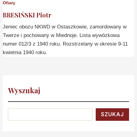
Ofiary
BRESIŃSKI Piotr
Jeniec obozu NKWD w Ostaszkowie, zamordowany w
Twerze i pochowany w Miednoje. Lista wywózkowa
numer 012/3 z 1940 roku. Rozstrzelany w okresie 9-11
kwietnia 1940 roku.
Wyszukaj
SZUKAJ