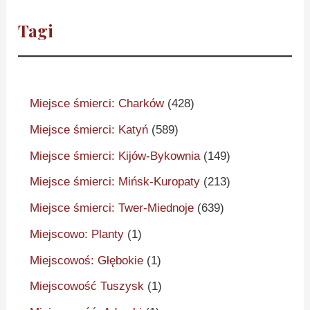
Tagi
Miejsce śmierci: Charków
(428)
Miejsce śmierci: Katyń
(589)
Miejsce śmierci: Kijów-Bykownia
(149)
Miejsce śmierci: Mińsk-Kuropaty
(213)
Miejsce śmierci: Twer-Miednoje
(639)
Miejscowo: Planty
(1)
Miejscowoś: Głębokie
(1)
Miejscowość Tuszysk
(1)