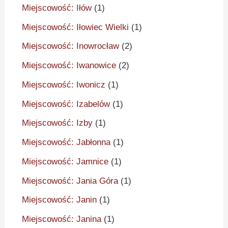
Miejscowość: Iłów
(1)
Miejscowość: Iłowiec Wielki
(1)
Miejscowość: Inowrocław
(2)
Miejscowość: Iwanowice
(2)
Miejscowość: Iwonicz
(1)
Miejscowość: Izabelów
(1)
Miejscowość: Izby
(1)
Miejscowość: Jabłonna
(1)
Miejscowość: Jamnice
(1)
Miejscowość: Jania Góra
(1)
Miejscowość: Janin
(1)
Miejscowość: Janina
(1)