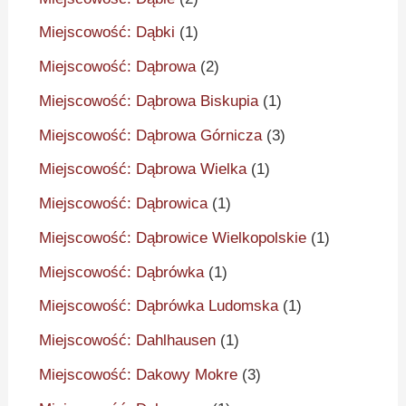
Miejscowość: Dąbki
(1)
Miejscowość: Dąbrowa
(2)
Miejscowość: Dąbrowa Biskupia
(1)
Miejscowość: Dąbrowa Górnicza
(3)
Miejscowość: Dąbrowa Wielka
(1)
Miejscowość: Dąbrowica
(1)
Miejscowość: Dąbrowice Wielkopolskie
(1)
Miejscowość: Dąbrówka
(1)
Miejscowość: Dąbrówka Ludomska
(1)
Miejscowość: Dahlhausen
(1)
Miejscowość: Dakowy Mokre
(3)