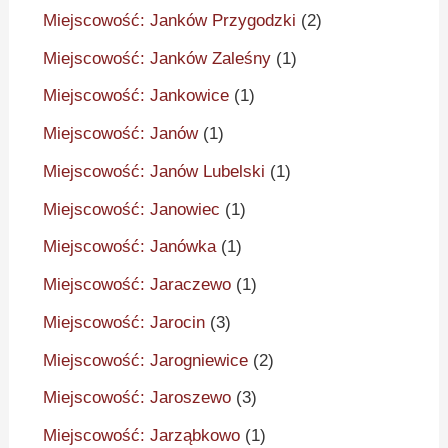
Miejscowość: Janków Przygodzki
(2)
Miejscowość: Janków Zaleśny
(1)
Miejscowość: Jankowice
(1)
Miejscowość: Janów
(1)
Miejscowość: Janów Lubelski
(1)
Miejscowość: Janowiec
(1)
Miejscowość: Janówka
(1)
Miejscowość: Jaraczewo
(1)
Miejscowość: Jarocin
(3)
Miejscowość: Jarogniewice
(2)
Miejscowość: Jaroszewo
(3)
Miejscowość: Jarząbkowo
(1)