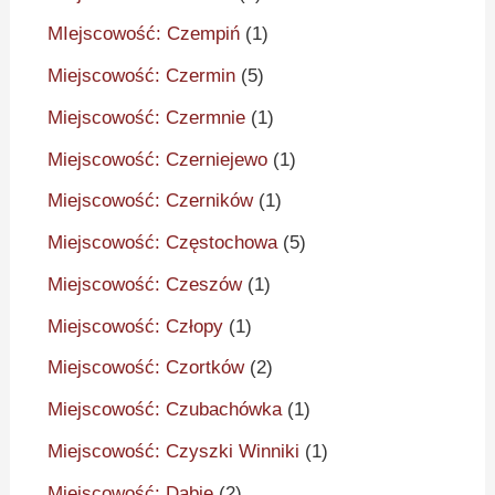
MIejscowość: Czempiń
(1)
Miejscowość: Czermin
(5)
Miejscowość: Czermnie
(1)
Miejscowość: Czerniejewo
(1)
Miejscowość: Czerników
(1)
Miejscowość: Częstochowa
(5)
Miejscowość: Czeszów
(1)
Miejscowość: Człopy
(1)
Miejscowość: Czortków
(2)
Miejscowość: Czubachówka
(1)
Miejscowość: Czyszki Winniki
(1)
Miejscowość: Dąbie
(2)