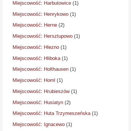
Miejscowość: Harbutowice
(1)
Miejscowość: Henrykowo
(1)
Miejscowość: Herne
(2)
Miejscowość: Hersztupowo
(1)
Miejscowość: Hlezno
(1)
Miejscowość: Hliboka
(1)
Miejscowość: Holthausen
(1)
Miejscowość: Homl
(1)
Miejscowość: Hrubieszów
(1)
Miejscowość: Husiatyn
(2)
Miejscowość: Huta Trzymeszeńska
(1)
Miejscowość: Ignacewo
(1)