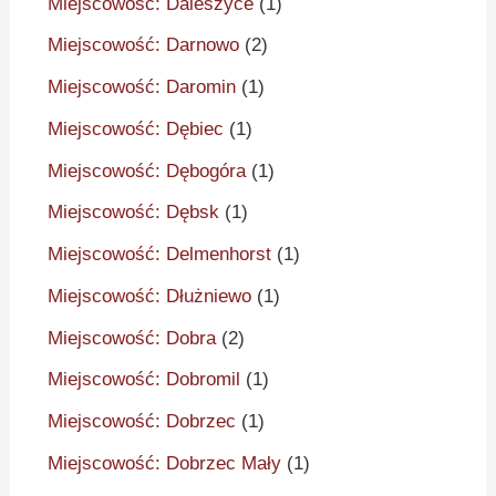
Miejscowość: Daleszyce
(1)
Miejscowość: Darnowo
(2)
Miejscowość: Daromin
(1)
Miejscowość: Dębiec
(1)
Miejscowość: Dębogóra
(1)
Miejscowość: Dębsk
(1)
Miejscowość: Delmenhorst
(1)
Miejscowość: Dłużniewo
(1)
Miejscowość: Dobra
(2)
Miejscowość: Dobromil
(1)
Miejscowość: Dobrzec
(1)
Miejscowość: Dobrzec Mały
(1)