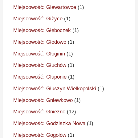
Miejscowość: Giewartowce
(1)
Miejscowość: Giżyce
(1)
Miejscowość: Głęboczek
(1)
Miejscowość: Głodowo
(1)
Miejscowość: Głoginin
(1)
Miejscowość: Głuchów
(1)
Miejscowość: Głuponie
(1)
Miejscowość: Głuszyn Wielkopolski
(1)
Miejscowość: Gniewkowo
(1)
Miejscowość: Gniezno
(12)
Miejscowość: Godziszka Nowa
(1)
Miejscowość: Gogołów
(1)