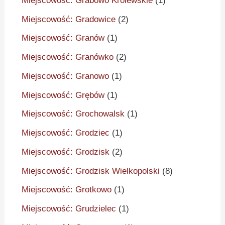
Miejscowość: Grabowo Królewskie
(1)
Miejscowość: Gradowice
(2)
Miejscowość: Granów
(1)
Miejscowość: Granówko
(2)
Miejscowość: Granowo
(1)
Miejscowość: Grębów
(1)
Miejscowość: Grochowalsk
(1)
Miejscowość: Grodziec
(1)
Miejscowość: Grodzisk
(2)
Miejscowość: Grodzisk Wielkopolski
(8)
Miejscowość: Grotkowo
(1)
Miejscowość: Grudzielec
(1)