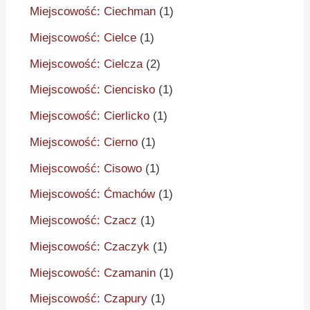
Miejscowość: Ciechman
(1)
Miejscowość: Cielce
(1)
Miejscowość: Cielcza
(2)
Miejscowość: Ciencisko
(1)
Miejscowość: Cierlicko
(1)
Miejscowość: Cierno
(1)
Miejscowość: Cisowo
(1)
Miejscowość: Ćmachów
(1)
Miejscowość: Czacz
(1)
Miejscowość: Czaczyk
(1)
Miejscowość: Czamanin
(1)
Miejscowość: Czapury
(1)