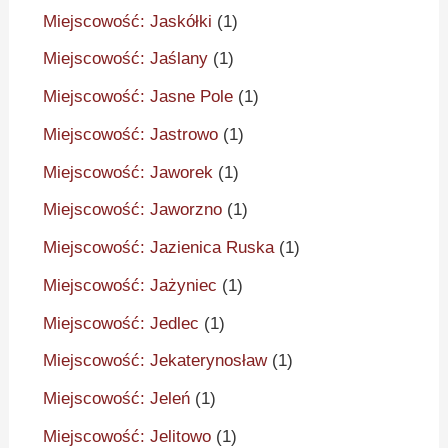
Miejscowość: Jaskółki
(1)
Miejscowość: Jaślany
(1)
Miejscowość: Jasne Pole
(1)
Miejscowość: Jastrowo
(1)
Miejscowość: Jaworek
(1)
Miejscowość: Jaworzno
(1)
Miejscowość: Jazienica Ruska
(1)
Miejscowość: Jażyniec
(1)
Miejscowość: Jedlec
(1)
Miejscowość: Jekaterynosław
(1)
Miejscowość: Jeleń
(1)
Miejscowość: Jelitowo
(1)