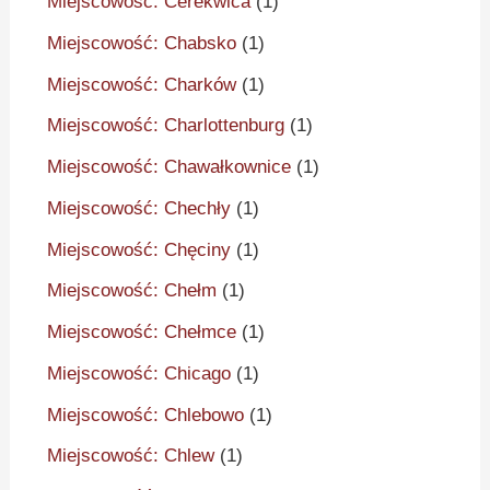
Miejscowość: Cerekwica
(1)
Miejscowość: Chabsko
(1)
Miejscowość: Charków
(1)
Miejscowość: Charlottenburg
(1)
Miejscowość: Chawałkownice
(1)
Miejscowość: Chechły
(1)
Miejscowość: Chęciny
(1)
Miejscowość: Chełm
(1)
Miejscowość: Chełmce
(1)
Miejscowość: Chicago
(1)
Miejscowość: Chlebowo
(1)
Miejscowość: Chlew
(1)