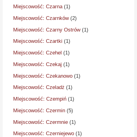
Miejscowość: Czarna
(1)
Miejscowość: Czarnków
(2)
Miejscowość: Czarny Ostrów
(1)
Miejscowość: Czartki
(1)
Miejscowość: Czehel
(1)
Miejscowość: Czekaj
(1)
Miejscowość: Czekanowo
(1)
Miejscowość: Czeladż
(1)
MIejscowość: Czempiń
(1)
Miejscowość: Czermin
(5)
Miejscowość: Czermnie
(1)
Miejscowość: Czerniejewo
(1)