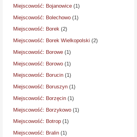
Miejscowość: Bojanowice
(1)
Miejscowość: Bolechowo
(1)
Miejscowość: Borek
(2)
Miejscowość: Borek Wielkopolski
(2)
Miejscowość: Borowe
(1)
Miejscowość: Borowo
(1)
Miejscowość: Borucin
(1)
Miejscowość: Boruszyn
(1)
Miejscowość: Borzęcin
(1)
Miejscowość: Borzykowo
(1)
Miejscowość: Botrop
(1)
Miejscowość: Bralin
(1)