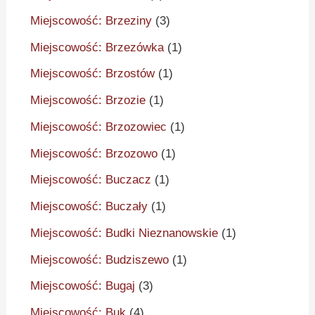
Miejscowość: Brzeziny
(3)
Miejscowość: Brzezówka
(1)
Miejscowość: Brzostów
(1)
Miejscowość: Brzozie
(1)
Miejscowość: Brzozowiec
(1)
Miejscowość: Brzozowo
(1)
Miejscowość: Buczacz
(1)
Miejscowość: Buczały
(1)
Miejscowość: Budki Nieznanowskie
(1)
Miejscowość: Budziszewo
(1)
Miejscowość: Bugaj
(3)
Miejscowość: Buk
(4)