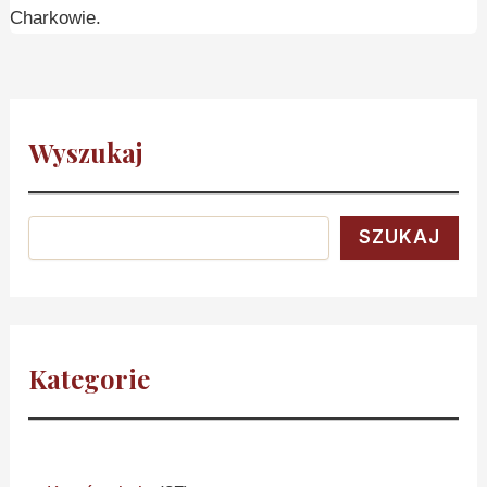
Charkowie.
Wyszukaj
SZUKAJ
Kategorie