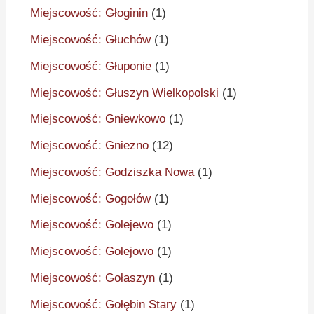
Miejscowość: Głoginin
(1)
Miejscowość: Głuchów
(1)
Miejscowość: Głuponie
(1)
Miejscowość: Głuszyn Wielkopolski
(1)
Miejscowość: Gniewkowo
(1)
Miejscowość: Gniezno
(12)
Miejscowość: Godziszka Nowa
(1)
Miejscowość: Gogołów
(1)
Miejscowość: Golejewo
(1)
Miejscowość: Golejowo
(1)
Miejscowość: Gołaszyn
(1)
Miejscowość: Gołębin Stary
(1)