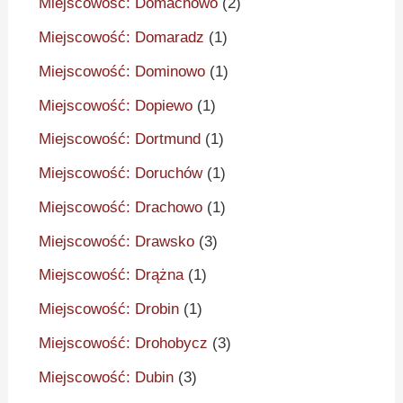
Miejscowość: Domachowo
(2)
Miejscowość: Domaradz
(1)
Miejscowość: Dominowo
(1)
Miejscowość: Dopiewo
(1)
Miejscowość: Dortmund
(1)
Miejscowość: Doruchów
(1)
Miejscowość: Drachowo
(1)
Miejscowość: Drawsko
(3)
Miejscowość: Drążna
(1)
Miejscowość: Drobin
(1)
Miejscowość: Drohobycz
(3)
Miejscowość: Dubin
(3)