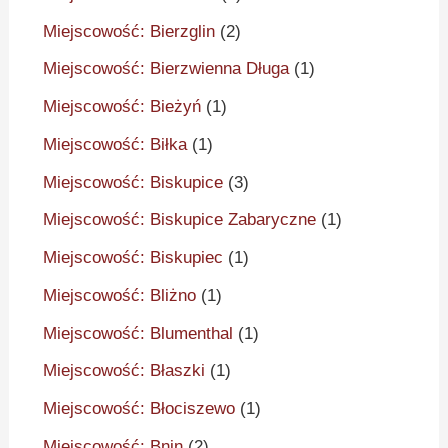
Miejscowość: Bierzglin
(2)
Miejscowość: Bierzwienna Długa
(1)
Miejscowość: Bieżyń
(1)
Miejscowość: Biłka
(1)
Miejscowość: Biskupice
(3)
Miejscowość: Biskupice Zabaryczne
(1)
Miejscowość: Biskupiec
(1)
Miejscowość: Bliżno
(1)
Miejscowość: Blumenthal
(1)
Miejscowość: Błaszki
(1)
Miejscowość: Błociszewo
(1)
Miejscowość: Bnin
(2)