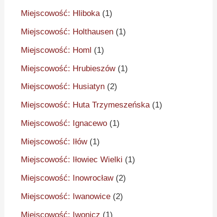
Miejscowość: Hliboka
(1)
Miejscowość: Holthausen
(1)
Miejscowość: Homl
(1)
Miejscowość: Hrubieszów
(1)
Miejscowość: Husiatyn
(2)
Miejscowość: Huta Trzymeszeńska
(1)
Miejscowość: Ignacewo
(1)
Miejscowość: Iłów
(1)
Miejscowość: Iłowiec Wielki
(1)
Miejscowość: Inowrocław
(2)
Miejscowość: Iwanowice
(2)
Miejscowość: Iwonicz
(1)