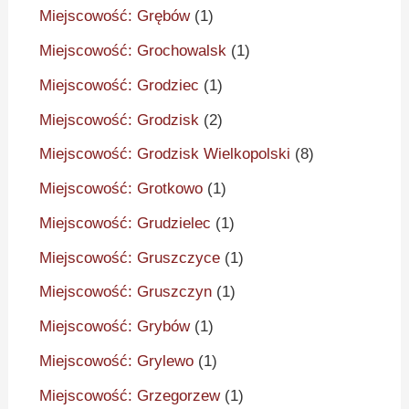
Miejscowość: Grębów
(1)
Miejscowość: Grochowalsk
(1)
Miejscowość: Grodziec
(1)
Miejscowość: Grodzisk
(2)
Miejscowość: Grodzisk Wielkopolski
(8)
Miejscowość: Grotkowo
(1)
Miejscowość: Grudzielec
(1)
Miejscowość: Gruszczyce
(1)
Miejscowość: Gruszczyn
(1)
Miejscowość: Grybów
(1)
Miejscowość: Grylewo
(1)
Miejscowość: Grzegorzew
(1)