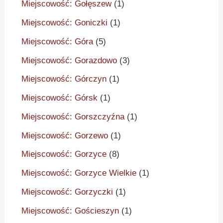
Miejscowość: Gołęszew
(1)
Miejscowość: Goniczki
(1)
Miejscowość: Góra
(5)
Miejscowość: Gorazdowo
(3)
Miejscowość: Górczyn
(1)
Miejscowość: Górsk
(1)
Miejscowość: Gorszczyźna
(1)
Miejscowość: Gorzewo
(1)
Miejscowość: Gorzyce
(8)
Miejscowość: Gorzyce Wielkie
(1)
Miejscowość: Gorzyczki
(1)
Miejscowość: Gościeszyn
(1)