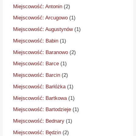
Miejscowość: Antonin
(2)
Miejscowość: Arcugowo
(1)
Miejscowość: Augustynów
(1)
Miejscowość: Babin
(1)
Miejscowość: Baranowo
(2)
Miejscowość: Barce
(1)
Miejscowość: Barcin
(2)
Miejscowość: Barłóżka
(1)
Miejscowość: Bartkowa
(1)
Miejscowość: Bartodzieje
(1)
Miejscowość: Bednary
(1)
Miejscowość: Będzin
(2)