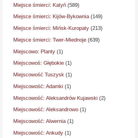
Miejsce śmierci: Katyń
(589)
Miejsce śmierci: Kijów-Bykownia
(149)
Miejsce śmierci: Mińsk-Kuropaty
(213)
Miejsce śmierci: Twer-Miednoje
(639)
Miejscowo: Planty
(1)
Miejscowoś: Głębokie
(1)
Miejscowość Tuszysk
(1)
Miejscowość: Adamki
(1)
Miejscowość: Aleksandrów Kujawski
(2)
Miejscowość: Aleksandrowo
(1)
Miejscowość: Alwernia
(1)
Miejscowość: Ankudy
(1)