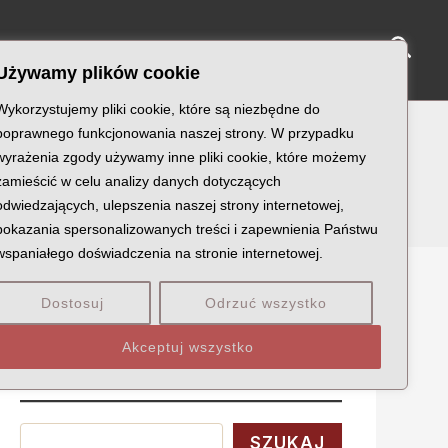
Sear
NY KATYŃSKIE
KU PAMIĘCI
KONTAKT
Używamy plików cookie
Wykorzystujemy pliki cookie, które są niezbędne do
poprawnego funkcjonowania naszej strony. W przypadku
wyrażenia zgody używamy inne pliki cookie, które możemy
zamieścić w celu analizy danych dotyczących
odwiedzających, ulepszenia naszej strony internetowej,
pokazania spersonalizowanych treści i zapewnienia Państwu
wspaniałego doświadczenia na stronie internetowej.
Dostosuj
Odrzuć wszystko
Szukaj
Akceptuj wszystko
Wyszukaj
SZUKAJ