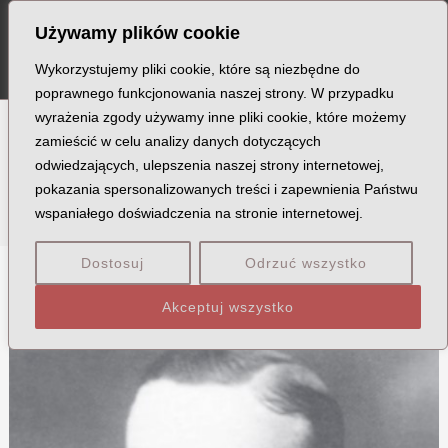
Szukaj
Skip
Post
MA
Używamy plików cookie
to
pagination
ME
content
Wykorzystujemy pliki cookie, które są niezbędne do
poprawnego funkcjonowania naszej strony. W przypadku
wyrażenia zgody używamy inne pliki cookie, które możemy
zamieścić w celu analizy danych dotyczących
Stopień: porucznik
odwiedzających, ulepszenia naszej strony internetowej,
pokazania spersonalizowanych treści i zapewnienia Państwu
wspaniałego doświadczenia na stronie internetowej.
Dostosuj
Odrzuć wszystko
D
G
J
K
N
O
P
R
S
U
W
Z
Akceptuj wszystko