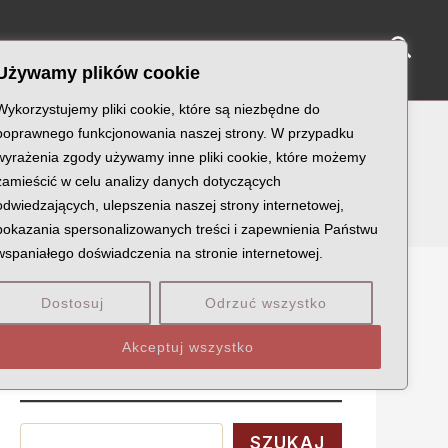
Sear
NY KATYŃSKIE
KU PAMIĘCI
KONTAKT
Używamy plików cookie
Wykorzystujemy pliki cookie, które są niezbędne do
poprawnego funkcjonowania naszej strony. W przypadku
wyrażenia zgody używamy inne pliki cookie, które możemy
zamieścić w celu analizy danych dotyczących
odwiedzających, ulepszenia naszej strony internetowej,
pokazania spersonalizowanych treści i zapewnienia Państwu
wspaniałego doświadczenia na stronie internetowej.
Dostosuj
Odrzuć wszystko
Szukaj
Akceptuj wszystko
Wyszukaj
SZUKAJ