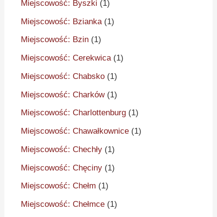
Miejscowość: Byszki
(1)
Miejscowość: Bzianka
(1)
Miejscowość: Bzin
(1)
Miejscowość: Cerekwica
(1)
Miejscowość: Chabsko
(1)
Miejscowość: Charków
(1)
Miejscowość: Charlottenburg
(1)
Miejscowość: Chawałkownice
(1)
Miejscowość: Chechły
(1)
Miejscowość: Chęciny
(1)
Miejscowość: Chełm
(1)
Miejscowość: Chełmce
(1)