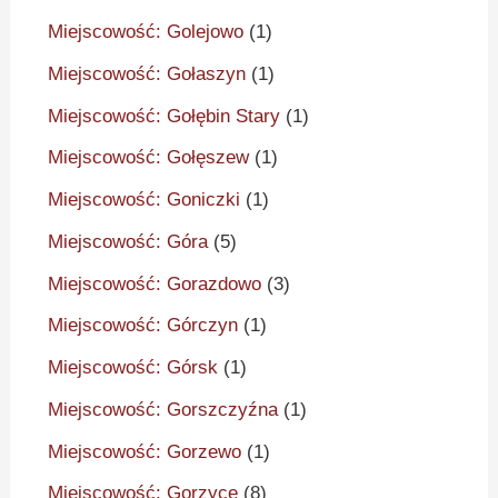
Miejscowość: Golejowo
(1)
Miejscowość: Gołaszyn
(1)
Miejscowość: Gołębin Stary
(1)
Miejscowość: Gołęszew
(1)
Miejscowość: Goniczki
(1)
Miejscowość: Góra
(5)
Miejscowość: Gorazdowo
(3)
Miejscowość: Górczyn
(1)
Miejscowość: Górsk
(1)
Miejscowość: Gorszczyźna
(1)
Miejscowość: Gorzewo
(1)
Miejscowość: Gorzyce
(8)