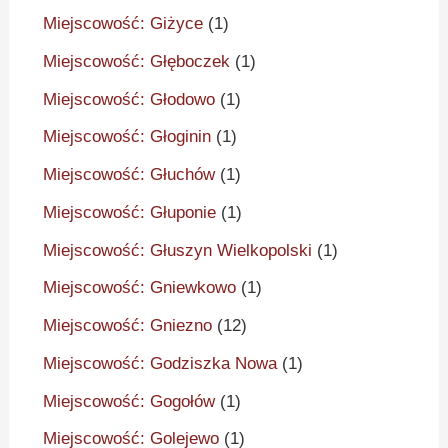
Miejscowość: Giżyce
(1)
Miejscowość: Głęboczek
(1)
Miejscowość: Głodowo
(1)
Miejscowość: Głoginin
(1)
Miejscowość: Głuchów
(1)
Miejscowość: Głuponie
(1)
Miejscowość: Głuszyn Wielkopolski
(1)
Miejscowość: Gniewkowo
(1)
Miejscowość: Gniezno
(12)
Miejscowość: Godziszka Nowa
(1)
Miejscowość: Gogołów
(1)
Miejscowość: Golejewo
(1)