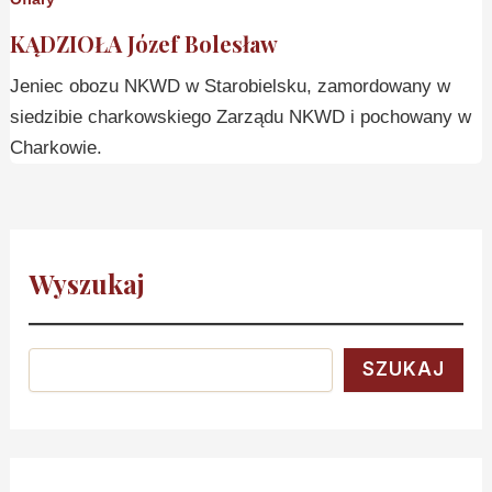
KĄDZIOŁA Józef Bolesław
Jeniec obozu NKWD w Starobielsku, zamordowany w
siedzibie charkowskiego Zarządu NKWD i pochowany w
Charkowie.
Wyszukaj
SZUKAJ