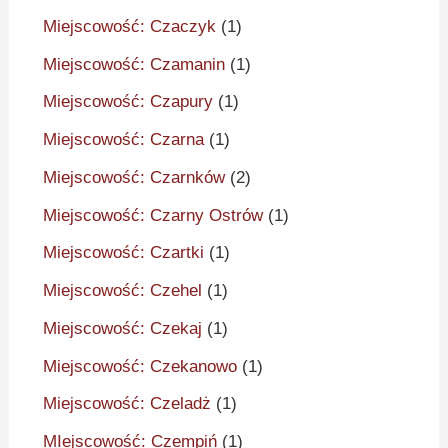
Miejscowość: Czaczyk
(1)
Miejscowość: Czamanin
(1)
Miejscowość: Czapury
(1)
Miejscowość: Czarna
(1)
Miejscowość: Czarnków
(2)
Miejscowość: Czarny Ostrów
(1)
Miejscowość: Czartki
(1)
Miejscowość: Czehel
(1)
Miejscowość: Czekaj
(1)
Miejscowość: Czekanowo
(1)
Miejscowość: Czeladż
(1)
MIejscowość: Czempiń
(1)