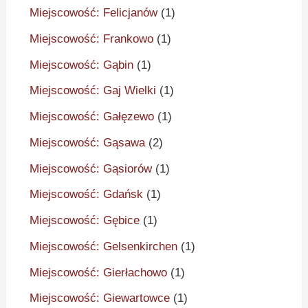
Miejscowość: Felicjanów
(1)
Miejscowość: Frankowo
(1)
Miejscowość: Gąbin
(1)
Miejscowość: Gaj Wielki
(1)
Miejscowość: Gałęzewo
(1)
Miejscowość: Gąsawa
(2)
Miejscowość: Gąsiorów
(1)
Miejscowość: Gdańsk
(1)
Miejscowość: Gębice
(1)
Miejscowość: Gelsenkirchen
(1)
Miejscowość: Gierłachowo
(1)
Miejscowość: Giewartowce
(1)