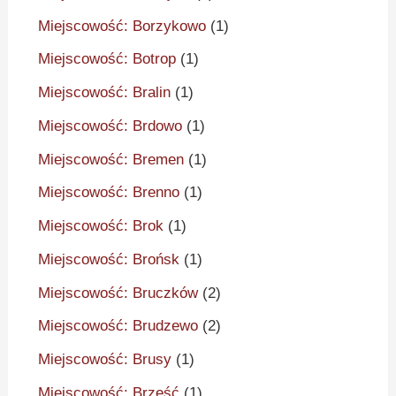
Miejscowość: Borzykowo
(1)
Miejscowość: Botrop
(1)
Miejscowość: Bralin
(1)
Miejscowość: Brdowo
(1)
Miejscowość: Bremen
(1)
Miejscowość: Brenno
(1)
Miejscowość: Brok
(1)
Miejscowość: Brońsk
(1)
Miejscowość: Bruczków
(2)
Miejscowość: Brudzewo
(2)
Miejscowość: Brusy
(1)
Miejscowość: Brześć
(1)