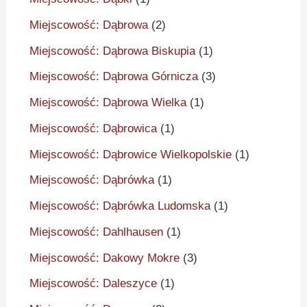
Miejscowość: Dąbrowa
(2)
Miejscowość: Dąbrowa Biskupia
(1)
Miejscowość: Dąbrowa Górnicza
(3)
Miejscowość: Dąbrowa Wielka
(1)
Miejscowość: Dąbrowica
(1)
Miejscowość: Dąbrowice Wielkopolskie
(1)
Miejscowość: Dąbrówka
(1)
Miejscowość: Dąbrówka Ludomska
(1)
Miejscowość: Dahlhausen
(1)
Miejscowość: Dakowy Mokre
(3)
Miejscowość: Daleszyce
(1)