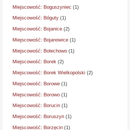
Miejscowość: Boguszyniec
(1)
Miejscowość: Bóguty
(1)
Miejscowość: Bojanice
(2)
Miejscowość: Bojanowice
(1)
Miejscowość: Bolechowo
(1)
Miejscowość: Borek
(2)
Miejscowość: Borek Wielkopolski
(2)
Miejscowość: Borowe
(1)
Miejscowość: Borowo
(1)
Miejscowość: Borucin
(1)
Miejscowość: Boruszyn
(1)
Miejscowość: Borzęcin
(1)