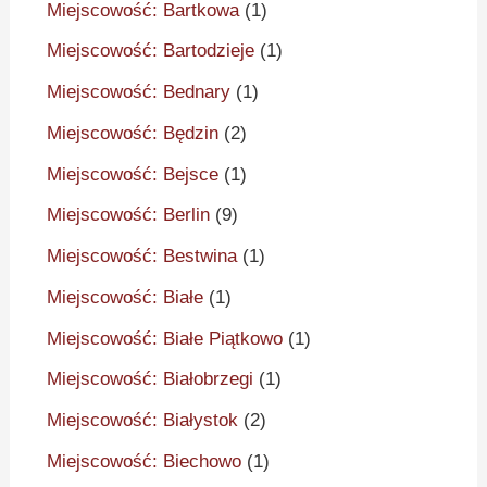
Miejscowość: Bartkowa
(1)
Miejscowość: Bartodzieje
(1)
Miejscowość: Bednary
(1)
Miejscowość: Będzin
(2)
Miejscowość: Bejsce
(1)
Miejscowość: Berlin
(9)
Miejscowość: Bestwina
(1)
Miejscowość: Białe
(1)
Miejscowość: Białe Piątkowo
(1)
Miejscowość: Białobrzegi
(1)
Miejscowość: Białystok
(2)
Miejscowość: Biechowo
(1)