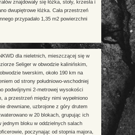
ałów znajdowały się łóżka, stoły, krzesła i
ano dwupiętrowe łóżka. Cała przestrzeń
ennego przypadało 1,35 m
2
powierzchni
NKWD dla nieletnich, mieszczącej się w
eziorze Seliger w obwodzie kalinińskim,
obwodzie twerskim, około 190 km na
niem od strony południowo-wschodniej
ono podwójnymi 2-metrowej
wysokości
, a przestrzeń między nimi wypełniono
ie drewniane, uzbrojone z góry drutem
akwaterowano w
20
blokach, grupując ich
 w jednym
bloku
w oddzielnych salach
oficerowie, poczynając od stopnia majora,