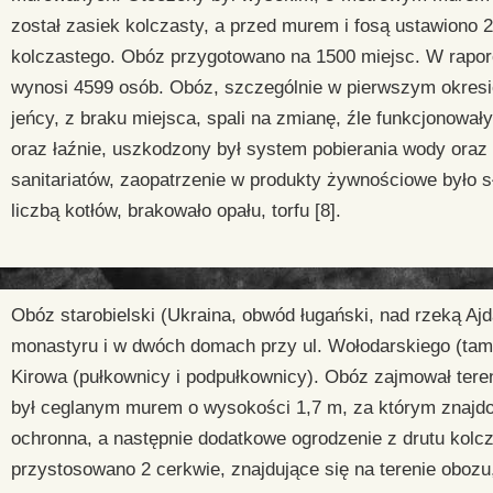
został zasiek kolczasty, a przed murem i fosą ustawiono 2
kolczastego. Obóz przygotowano na 1500 miejsc. W raporc
wynosi 4599 osób. Obóz, szczególnie w pierwszym okresie,
jeńcy, z braku miejsca, spali na zmianę, źle funkcjonowa
oraz łaźnie, uszkodzony był system pobierania wody oraz 
sanitariatów, zaopatrzenie w produkty żywnościowe było 
liczbą kotłów, brakowało opału, torfu [8].
Obóz starobielski (Ukraina, obwód ługański, nad rzeką Aj
monastyru i w dwóch domach przy ul. Wołodarskiego (tam 
Kirowa (pułkownicy i podpułkownicy). Obóz zajmował tere
był ceglanym murem o wysokości 1,7 m, za którym znajdow
ochronna, a następnie dodatkowe ogrodzenie z drutu kol
przystosowano 2 cerkwie, znajdujące się na terenie oboz