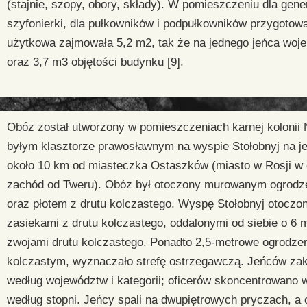
(stajnie, szopy, obory, składy). W pomieszczeniu dla gener
szyfonierki, dla pułkowników i podpułkowników przygotow
użytkowa zajmowała 5,2 m
2
, tak że na jednego jeńca woj
oraz 3,7 m
3
objętości budynku [9].
Obóz został
utworzony w pomieszczeniach karnej kolonii 
byłym klasztorze prawosławnym na wyspie Stołobnyj na
j
około 10 km od miasteczka Ostaszków (miasto w Rosji w 
zachód od Tweru). Obóz był otoczony murowanym ogrodze
oraz płotem z drutu kolczastego. Wyspę Stołobnyj otocz
zasiekami z
drutu kolczastego,
oddalonymi
od siebie o 6
m
zwojami
drutu kolczastego.
Ponadto
2,5-metrowe ogrodzen
kolczastym,
wyznaczało strefę ostrzegawczą. Jeńców z
według województw i kategorii; oficerów skoncentrowano
według stopni. Jeńcy spali na dwupiętrowych pryczach, a 