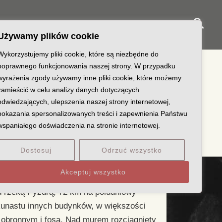
Sear
NY KATYŃSKIE
KU PAMIĘCI
KONTAKT
Używamy plików cookie
Wykorzystujemy pliki cookie, które są niezbędne do
poprawnego funkcjonowania naszej strony. W przypadku
wyrażenia zgody używamy inne pliki cookie, które możemy
zamieścić w celu analizy danych dotyczących
yznaczono obozy specjalne do
odwiedzających, ulepszenia naszej strony internetowej,
antów i wysokich urzędników
pokazania spersonalizowanych treści i zapewnienia Państwu
wspaniałego doświadczenia na stronie internetowej.
Dostosuj
Odrzuć wszystko
Akceptuj wszystko
lnia Opryńska w pobliżu miasteczka
d rzeką Pyzdrą, 72 km na południowy
ilkunastu innych budynków, w większości
bronnym i fosą. Nad murem rozciągnięty