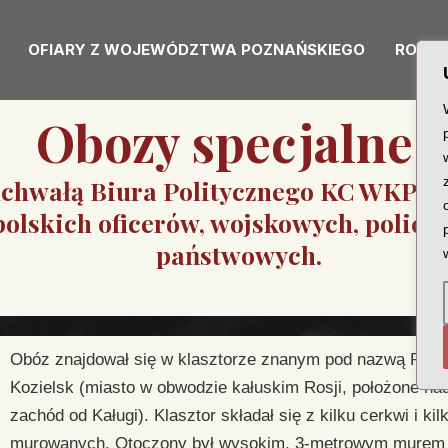
OFIARY Z WOJEWÓDZTWA POZNAŃSKIEGO
RODZI
Obozy specjalne
 uchwałą Biura Politycznego KC WKP w
olskich oficerów, wojskowych, policj
państwowych.
Obóz znajdował się w klasztorze znanym pod nazwą Puste
Kozielsk (miasto w obwodzie kałuskim Rosji, położone na
zachód od Kaługi). Klasztor składał się z kilku cerkwi i k
murowanych. Otoczony był wysokim, 3-metrowym murem o