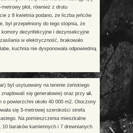
-metrowy płot, również z drutu
ie z 8 kwietnia podano, że liczba jeńców
 był przepełniony do tego stopnia, że
ły komory dezynfekcyjne i dezynsekcyjne
zasilania w elektryczność, brakowało
słabe, kuchnia nie dysponowała odpowiednią
dar) był usytuowany na terenie żeńskiego
znajdowali się generałowie) oraz przy
ul.
n o powierzchni około 40 000 m2. Otoczony
ała się 3-metrowej szerokości strefa
czastego. Na pomieszczenia mieszkalne
u, 10 baraków kamiennych i 7 drewnianych