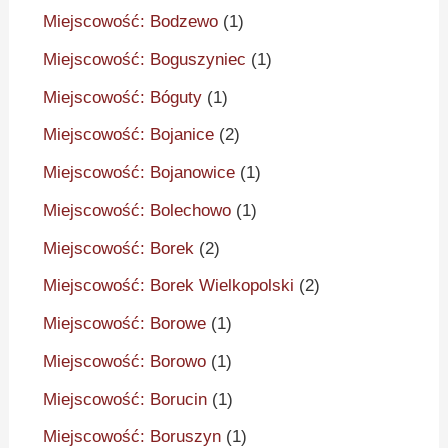
Miejscowość: Bodzewo
(1)
Miejscowość: Boguszyniec
(1)
Miejscowość: Bóguty
(1)
Miejscowość: Bojanice
(2)
Miejscowość: Bojanowice
(1)
Miejscowość: Bolechowo
(1)
Miejscowość: Borek
(2)
Miejscowość: Borek Wielkopolski
(2)
Miejscowość: Borowe
(1)
Miejscowość: Borowo
(1)
Miejscowość: Borucin
(1)
Miejscowość: Boruszyn
(1)