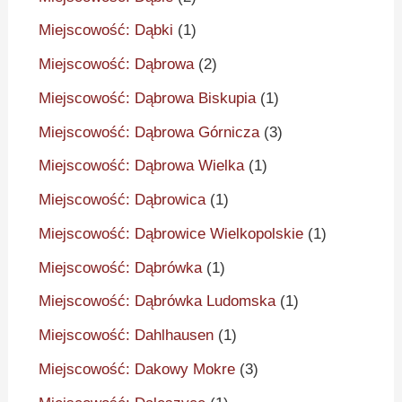
Miejscowość: Dąbki
(1)
Miejscowość: Dąbrowa
(2)
Miejscowość: Dąbrowa Biskupia
(1)
Miejscowość: Dąbrowa Górnicza
(3)
Miejscowość: Dąbrowa Wielka
(1)
Miejscowość: Dąbrowica
(1)
Miejscowość: Dąbrowice Wielkopolskie
(1)
Miejscowość: Dąbrówka
(1)
Miejscowość: Dąbrówka Ludomska
(1)
Miejscowość: Dahlhausen
(1)
Miejscowość: Dakowy Mokre
(3)