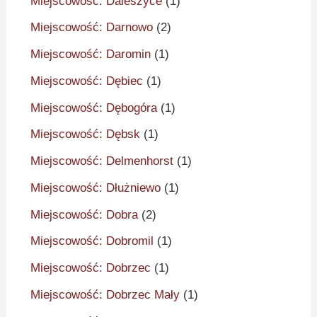
Miejscowość: Daleszyce
(1)
Miejscowość: Darnowo
(2)
Miejscowość: Daromin
(1)
Miejscowość: Dębiec
(1)
Miejscowość: Dębogóra
(1)
Miejscowość: Dębsk
(1)
Miejscowość: Delmenhorst
(1)
Miejscowość: Dłużniewo
(1)
Miejscowość: Dobra
(2)
Miejscowość: Dobromil
(1)
Miejscowość: Dobrzec
(1)
Miejscowość: Dobrzec Mały
(1)