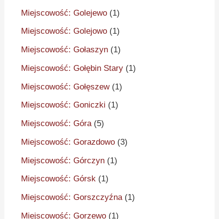
Miejscowość: Golejewo
(1)
Miejscowość: Golejowo
(1)
Miejscowość: Gołaszyn
(1)
Miejscowość: Gołębin Stary
(1)
Miejscowość: Gołęszew
(1)
Miejscowość: Goniczki
(1)
Miejscowość: Góra
(5)
Miejscowość: Gorazdowo
(3)
Miejscowość: Górczyn
(1)
Miejscowość: Górsk
(1)
Miejscowość: Gorszczyźna
(1)
Miejscowość: Gorzewo
(1)