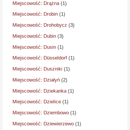
Miejscowość: Drążna
(1)
Miejscowość: Drobin
(1)
Miejscowość: Drohobycz
(3)
Miejscowość: Dubin
(3)
Miejscowość: Dusin
(1)
Miejscowość: Düsseldorf
(1)
Miejscowość: Duszniki
(1)
Miejscowość: Działyń
(2)
Miejscowość: Dziekanka
(1)
Miejscowość: Dzielice
(1)
Miejscowość: Dziembowo
(1)
Miejscowość: Dziewierzewo
(1)