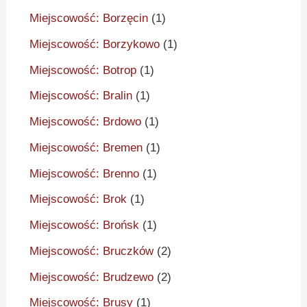
Miejscowość: Borzęcin
(1)
Miejscowość: Borzykowo
(1)
Miejscowość: Botrop
(1)
Miejscowość: Bralin
(1)
Miejscowość: Brdowo
(1)
Miejscowość: Bremen
(1)
Miejscowość: Brenno
(1)
Miejscowość: Brok
(1)
Miejscowość: Brońsk
(1)
Miejscowość: Bruczków
(2)
Miejscowość: Brudzewo
(2)
Miejscowość: Brusy
(1)