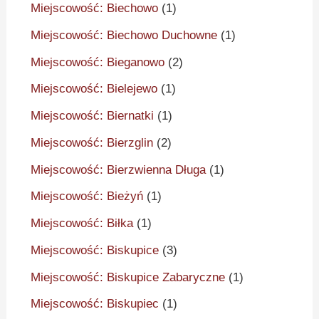
Miejscowość: Biechowo
(1)
Miejscowość: Biechowo Duchowne
(1)
Miejscowość: Bieganowo
(2)
Miejscowość: Bielejewo
(1)
Miejscowość: Biernatki
(1)
Miejscowość: Bierzglin
(2)
Miejscowość: Bierzwienna Długa
(1)
Miejscowość: Bieżyń
(1)
Miejscowość: Biłka
(1)
Miejscowość: Biskupice
(3)
Miejscowość: Biskupice Zabaryczne
(1)
Miejscowość: Biskupiec
(1)