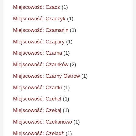
Miejscowość: Czacz
(1)
Miejscowość: Czaczyk
(1)
Miejscowość: Czamanin
(1)
Miejscowość: Czapury
(1)
Miejscowość: Czarna
(1)
Miejscowość: Czarnków
(2)
Miejscowość: Czarny Ostrów
(1)
Miejscowość: Czartki
(1)
Miejscowość: Czehel
(1)
Miejscowość: Czekaj
(1)
Miejscowość: Czekanowo
(1)
Miejscowość: Czeladż
(1)