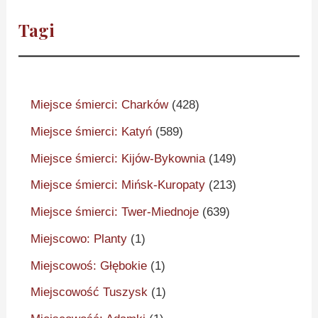
Tagi
Miejsce śmierci: Charków
(428)
Miejsce śmierci: Katyń
(589)
Miejsce śmierci: Kijów-Bykownia
(149)
Miejsce śmierci: Mińsk-Kuropaty
(213)
Miejsce śmierci: Twer-Miednoje
(639)
Miejscowo: Planty
(1)
Miejscowoś: Głębokie
(1)
Miejscowość Tuszysk
(1)