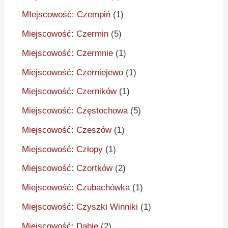
MIejscowość: Czempiń
(1)
Miejscowość: Czermin
(5)
Miejscowość: Czermnie
(1)
Miejscowość: Czerniejewo
(1)
Miejscowość: Czerników
(1)
Miejscowość: Częstochowa
(5)
Miejscowość: Czeszów
(1)
Miejscowość: Człopy
(1)
Miejscowość: Czortków
(2)
Miejscowość: Czubachówka
(1)
Miejscowość: Czyszki Winniki
(1)
Miejscowość: Dąbie
(2)