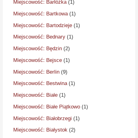
Miejscowość: Barłóżka
(1)
Miejscowość: Bartkowa
(1)
Miejscowość: Bartodzieje
(1)
Miejscowość: Bednary
(1)
Miejscowość: Będzin
(2)
Miejscowość: Bejsce
(1)
Miejscowość: Berlin
(9)
Miejscowość: Bestwina
(1)
Miejscowość: Białe
(1)
Miejscowość: Białe Piątkowo
(1)
Miejscowość: Białobrzegi
(1)
Miejscowość: Białystok
(2)