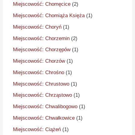
Miejscowość: Chomęcice
(2)
Miejscowość: Chomiąża Księża
(1)
Miejscowość: Choryń
(1)
Miejscowość: Chorzemin
(2)
Miejscowość: Chorzępów
(1)
Miejscowość: Chorzów
(1)
Miejscowość: Chrośno
(1)
Miejscowość: Chrustowo
(1)
Miejscowość: Chrząstowo
(1)
Miejscowość: Chwalibogowo
(1)
Miejscowość: Chwałkowice
(1)
Miejscowość: Ciążeń
(1)