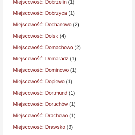
Miejscowość: Dobrzelin
(1)
Miejscowość: Dobrzyca
(1)
Miejscowość: Dochanowo
(2)
Miejscowość: Dolsk
(4)
Miejscowość: Domachowo
(2)
Miejscowość: Domaradz
(1)
Miejscowość: Dominowo
(1)
Miejscowość: Dopiewo
(1)
Miejscowość: Dortmund
(1)
Miejscowość: Doruchów
(1)
Miejscowość: Drachowo
(1)
Miejscowość: Drawsko
(3)