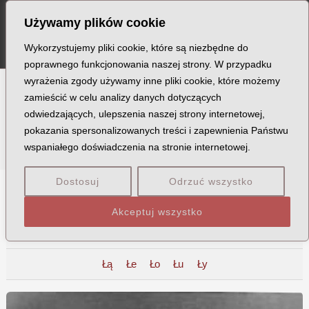
Szukaj
Skip
Post
MA
Używamy plików cookie
to
pagination
ME
content
Wykorzystujemy pliki cookie, które są niezbędne do
poprawnego funkcjonowania naszej strony. W przypadku
wyrażenia zgody używamy inne pliki cookie, które możemy
zamieścić w celu analizy danych dotyczących
Ofiary
odwiedzających, ulepszenia naszej strony internetowej,
pokazania spersonalizowanych treści i zapewnienia Państwu
wspaniałego doświadczenia na stronie internetowej.
Dostosuj
Odrzuć wszystko
A
B
C
D
E
F
G
H
I
J
K
L
Ł
M
Akceptuj wszystko
N
O
P
Q
R
S
T
U
V
W
X
Z
Łą
Łe
Ło
Łu
Ły