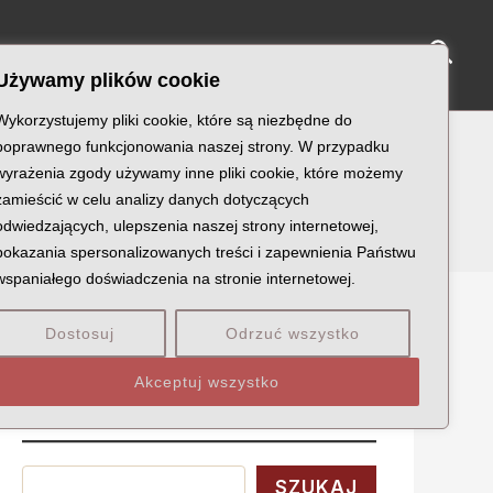
Sear
NY KATYŃSKIE
KU PAMIĘCI
KONTAKT
Używamy plików cookie
Wykorzystujemy pliki cookie, które są niezbędne do
poprawnego funkcjonowania naszej strony. W przypadku
wyrażenia zgody używamy inne pliki cookie, które możemy
zamieścić w celu analizy danych dotyczących
odwiedzających, ulepszenia naszej strony internetowej,
pokazania spersonalizowanych treści i zapewnienia Państwu
wspaniałego doświadczenia na stronie internetowej.
Dostosuj
Odrzuć wszystko
Szukaj
Akceptuj wszystko
Wyszukaj
SZUKAJ