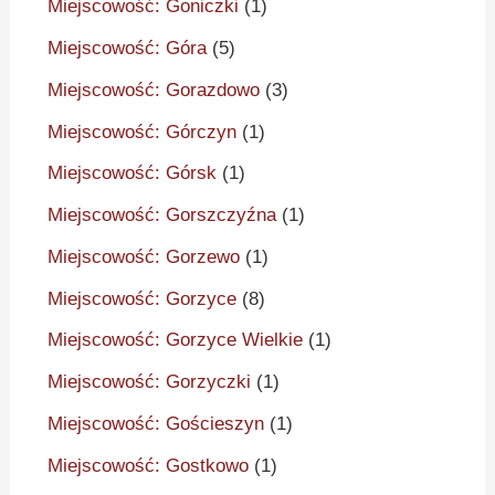
Miejscowość: Goniczki
(1)
Miejscowość: Góra
(5)
Miejscowość: Gorazdowo
(3)
Miejscowość: Górczyn
(1)
Miejscowość: Górsk
(1)
Miejscowość: Gorszczyźna
(1)
Miejscowość: Gorzewo
(1)
Miejscowość: Gorzyce
(8)
Miejscowość: Gorzyce Wielkie
(1)
Miejscowość: Gorzyczki
(1)
Miejscowość: Gościeszyn
(1)
Miejscowość: Gostkowo
(1)