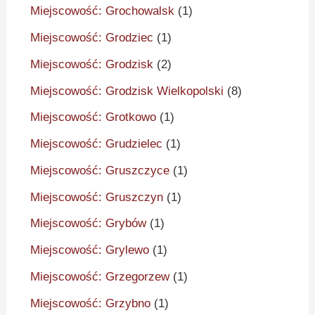
Miejscowość: Grochowalsk
(1)
Miejscowość: Grodziec
(1)
Miejscowość: Grodzisk
(2)
Miejscowość: Grodzisk Wielkopolski
(8)
Miejscowość: Grotkowo
(1)
Miejscowość: Grudzielec
(1)
Miejscowość: Gruszczyce
(1)
Miejscowość: Gruszczyn
(1)
Miejscowość: Grybów
(1)
Miejscowość: Grylewo
(1)
Miejscowość: Grzegorzew
(1)
Miejscowość: Grzybno
(1)