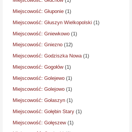
Miejscowość: Głuchów
(1)
Miejscowość: Głuponie
(1)
Miejscowość: Głuszyn Wielkopolski
(1)
Miejscowość: Gniewkowo
(1)
Miejscowość: Gniezno
(12)
Miejscowość: Godziszka Nowa
(1)
Miejscowość: Gogołów
(1)
Miejscowość: Golejewo
(1)
Miejscowość: Golejowo
(1)
Miejscowość: Gołaszyn
(1)
Miejscowość: Gołębin Stary
(1)
Miejscowość: Gołęszew
(1)