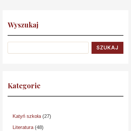
Wyszukaj
SZUKAJ
Kategorie
Katyń szkoła
(27)
Literatura
(48)