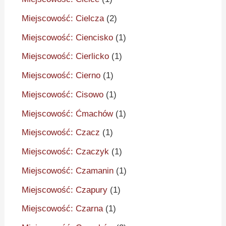
Miejscowość: Cielcza
(2)
Miejscowość: Ciencisko
(1)
Miejscowość: Cierlicko
(1)
Miejscowość: Cierno
(1)
Miejscowość: Cisowo
(1)
Miejscowość: Ćmachów
(1)
Miejscowość: Czacz
(1)
Miejscowość: Czaczyk
(1)
Miejscowość: Czamanin
(1)
Miejscowość: Czapury
(1)
Miejscowość: Czarna
(1)