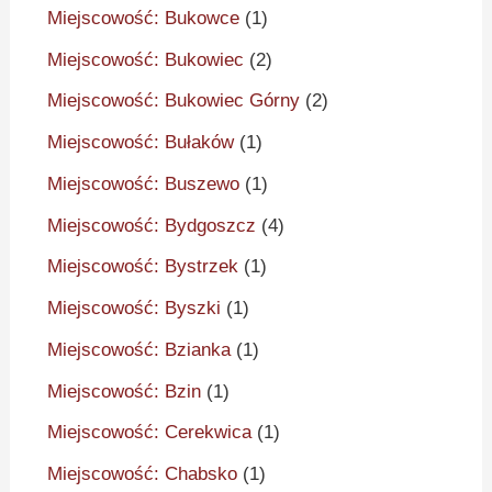
Miejscowość: Bukowce
(1)
Miejscowość: Bukowiec
(2)
Miejscowość: Bukowiec Górny
(2)
Miejscowość: Bułaków
(1)
Miejscowość: Buszewo
(1)
Miejscowość: Bydgoszcz
(4)
Miejscowość: Bystrzek
(1)
Miejscowość: Byszki
(1)
Miejscowość: Bzianka
(1)
Miejscowość: Bzin
(1)
Miejscowość: Cerekwica
(1)
Miejscowość: Chabsko
(1)