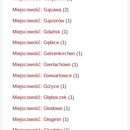
Miejscowość: Gąsawa
(2)
Miejscowość: Gąsiorów
(1)
Miejscowość: Gdańsk
(1)
Miejscowość: Gębice
(1)
Miejscowość: Gelsenkirchen
(1)
Miejscowość: Gierłachowo
(1)
Miejscowość: Giewartowce
(1)
Miejscowość: Giżyce
(1)
Miejscowość: Głęboczek
(1)
Miejscowość: Głodowo
(1)
Miejscowość: Głoginin
(1)