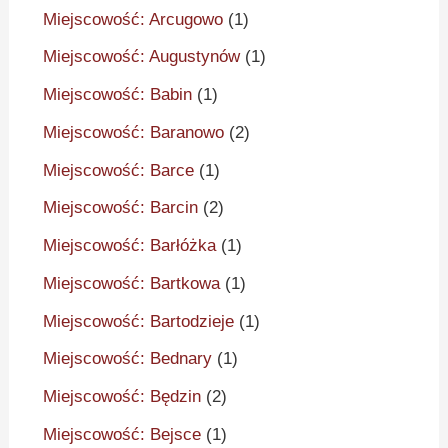
Miejscowość: Arcugowo
(1)
Miejscowość: Augustynów
(1)
Miejscowość: Babin
(1)
Miejscowość: Baranowo
(2)
Miejscowość: Barce
(1)
Miejscowość: Barcin
(2)
Miejscowość: Barłóżka
(1)
Miejscowość: Bartkowa
(1)
Miejscowość: Bartodzieje
(1)
Miejscowość: Bednary
(1)
Miejscowość: Będzin
(2)
Miejscowość: Bejsce
(1)