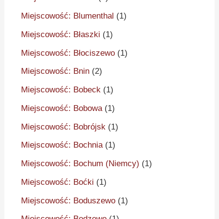
Miejscowość: Blumenthal
(1)
Miejscowość: Błaszki
(1)
Miejscowość: Błociszewo
(1)
Miejscowość: Bnin
(2)
Miejscowość: Bobeck
(1)
Miejscowość: Bobowa
(1)
Miejscowość: Bobrójsk
(1)
Miejscowość: Bochnia
(1)
Miejscowość: Bochum (Niemcy)
(1)
Miejscowość: Boćki
(1)
Miejscowość: Boduszewo
(1)
Miejscowość: Bodzewo
(1)