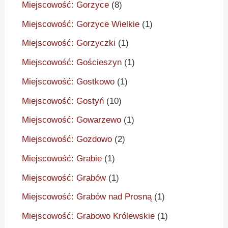
Miejscowość: Gorzyce
(8)
Miejscowość: Gorzyce Wielkie
(1)
Miejscowość: Gorzyczki
(1)
Miejscowość: Gościeszyn
(1)
Miejscowość: Gostkowo
(1)
Miejscowość: Gostyń
(10)
Miejscowość: Gowarzewo
(1)
Miejscowość: Gozdowo
(2)
Miejscowość: Grabie
(1)
Miejscowość: Grabów
(1)
Miejscowość: Grabów nad Prosną
(1)
Miejscowość: Grabowo Królewskie
(1)