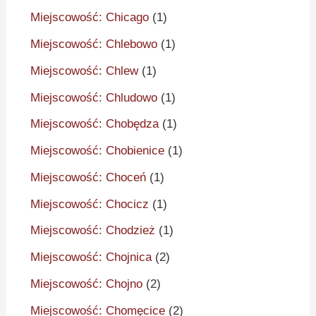
Miejscowość: Chicago
(1)
Miejscowość: Chlebowo
(1)
Miejscowość: Chlew
(1)
Miejscowość: Chludowo
(1)
Miejscowość: Chobędza
(1)
Miejscowość: Chobienice
(1)
Miejscowość: Choceń
(1)
Miejscowość: Chocicz
(1)
Miejscowość: Chodzież
(1)
Miejscowość: Chojnica
(2)
Miejscowość: Chojno
(2)
Miejscowość: Chomęcice
(2)