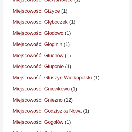
Miejscowość: Giżyce
(1)
Miejscowość: Głęboczek
(1)
Miejscowość: Głodowo
(1)
Miejscowość: Głoginin
(1)
Miejscowość: Głuchów
(1)
Miejscowość: Głuponie
(1)
Miejscowość: Głuszyn Wielkopolski
(1)
Miejscowość: Gniewkowo
(1)
Miejscowość: Gniezno
(12)
Miejscowość: Godziszka Nowa
(1)
Miejscowość: Gogołów
(1)