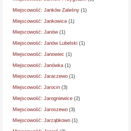
Miejscowość: Janków Zaleśny
(1)
Miejscowość: Jankowice
(1)
Miejscowość: Janów
(1)
Miejscowość: Janów Lubelski
(1)
Miejscowość: Janowiec
(1)
Miejscowość: Janówka
(1)
Miejscowość: Jaraczewo
(1)
Miejscowość: Jarocin
(3)
Miejscowość: Jarogniewice
(2)
Miejscowość: Jaroszewo
(3)
Miejscowość: Jarząbkowo
(1)