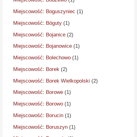
Miejscowość: Boguszyniec
(1)
Miejscowość: Bóguty
(1)
Miejscowość: Bojanice
(2)
Miejscowość: Bojanowice
(1)
Miejscowość: Bolechowo
(1)
Miejscowość: Borek
(2)
Miejscowość: Borek Wielkopolski
(2)
Miejscowość: Borowe
(1)
Miejscowość: Borowo
(1)
Miejscowość: Borucin
(1)
Miejscowość: Boruszyn
(1)