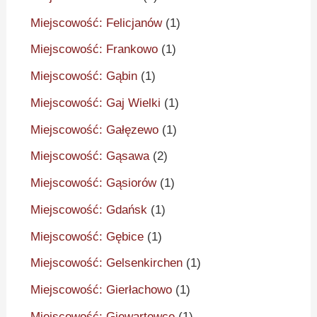
Miejscowość: Felicjanów
(1)
Miejscowość: Frankowo
(1)
Miejscowość: Gąbin
(1)
Miejscowość: Gaj Wielki
(1)
Miejscowość: Gałęzewo
(1)
Miejscowość: Gąsawa
(2)
Miejscowość: Gąsiorów
(1)
Miejscowość: Gdańsk
(1)
Miejscowość: Gębice
(1)
Miejscowość: Gelsenkirchen
(1)
Miejscowość: Gierłachowo
(1)
Miejscowość: Giewartowce
(1)