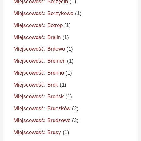
Miejscowość: Borzęcin
(1)
Miejscowość: Borzykowo
(1)
Miejscowość: Botrop
(1)
Miejscowość: Bralin
(1)
Miejscowość: Brdowo
(1)
Miejscowość: Bremen
(1)
Miejscowość: Brenno
(1)
Miejscowość: Brok
(1)
Miejscowość: Brońsk
(1)
Miejscowość: Bruczków
(2)
Miejscowość: Brudzewo
(2)
Miejscowość: Brusy
(1)