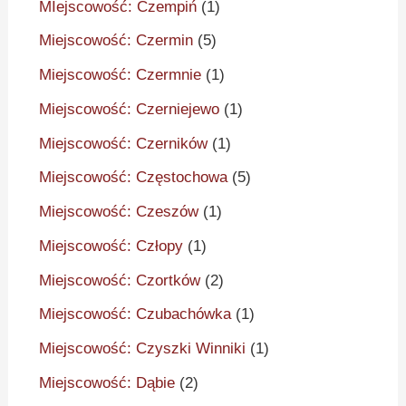
MIejscowość: Czempiń
(1)
Miejscowość: Czermin
(5)
Miejscowość: Czermnie
(1)
Miejscowość: Czerniejewo
(1)
Miejscowość: Czerników
(1)
Miejscowość: Częstochowa
(5)
Miejscowość: Czeszów
(1)
Miejscowość: Człopy
(1)
Miejscowość: Czortków
(2)
Miejscowość: Czubachówka
(1)
Miejscowość: Czyszki Winniki
(1)
Miejscowość: Dąbie
(2)