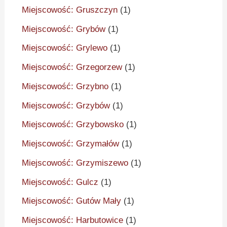
Miejscowość: Gruszczyn
(1)
Miejscowość: Grybów
(1)
Miejscowość: Grylewo
(1)
Miejscowość: Grzegorzew
(1)
Miejscowość: Grzybno
(1)
Miejscowość: Grzybów
(1)
Miejscowość: Grzybowsko
(1)
Miejscowość: Grzymałów
(1)
Miejscowość: Grzymiszewo
(1)
Miejscowość: Gulcz
(1)
Miejscowość: Gutów Mały
(1)
Miejscowość: Harbutowice
(1)