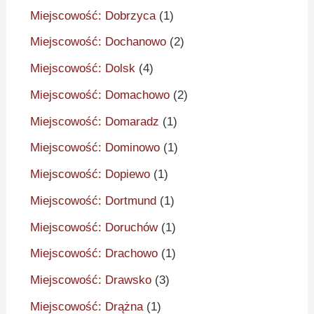
Miejscowość: Dobrzyca
(1)
Miejscowość: Dochanowo
(2)
Miejscowość: Dolsk
(4)
Miejscowość: Domachowo
(2)
Miejscowość: Domaradz
(1)
Miejscowość: Dominowo
(1)
Miejscowość: Dopiewo
(1)
Miejscowość: Dortmund
(1)
Miejscowość: Doruchów
(1)
Miejscowość: Drachowo
(1)
Miejscowość: Drawsko
(3)
Miejscowość: Drążna
(1)