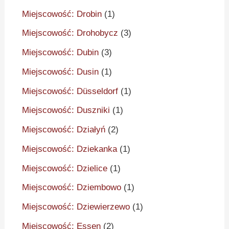
Miejscowość: Drobin
(1)
Miejscowość: Drohobycz
(3)
Miejscowość: Dubin
(3)
Miejscowość: Dusin
(1)
Miejscowość: Düsseldorf
(1)
Miejscowość: Duszniki
(1)
Miejscowość: Działyń
(2)
Miejscowość: Dziekanka
(1)
Miejscowość: Dzielice
(1)
Miejscowość: Dziembowo
(1)
Miejscowość: Dziewierzewo
(1)
Miejscowość: Essen
(2)