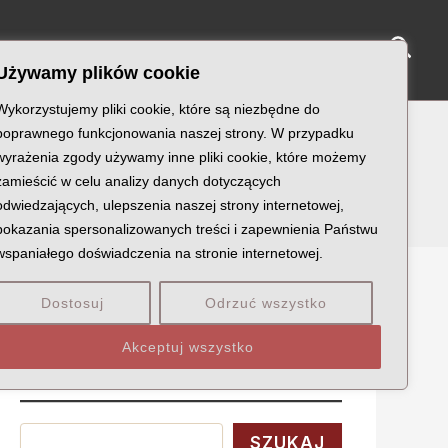
Sear
NY KATYŃSKIE
KU PAMIĘCI
KONTAKT
Używamy plików cookie
Wykorzystujemy pliki cookie, które są niezbędne do
poprawnego funkcjonowania naszej strony. W przypadku
wyrażenia zgody używamy inne pliki cookie, które możemy
zamieścić w celu analizy danych dotyczących
odwiedzających, ulepszenia naszej strony internetowej,
pokazania spersonalizowanych treści i zapewnienia Państwu
wspaniałego doświadczenia na stronie internetowej.
Dostosuj
Odrzuć wszystko
Szukaj
Akceptuj wszystko
Wyszukaj
SZUKAJ