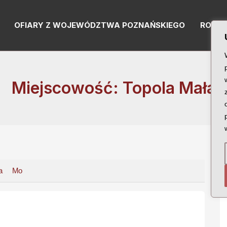
OFIARY Z WOJEWÓDZTWA POZNAŃSKIEGO
RODZI
Miejscowość: Topola Mała
a
Mo