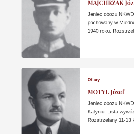
MAJCHRZAK Józ
Jeniec obozu NKWD 
pochowany w Miednoj
1940 roku. Rozstrze
Ofiary
MOTYL Józef
Jeniec obozu NKWD 
Katyniu. Lista wywó
Rozstrzelany 11-13 k