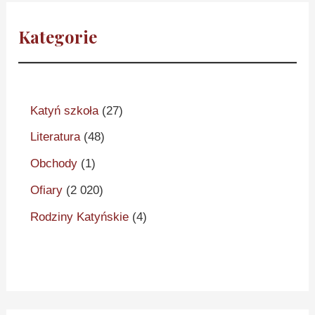
Kategorie
Katyń szkoła
(27)
Literatura
(48)
Obchody
(1)
Ofiary
(2 020)
Rodziny Katyńskie
(4)