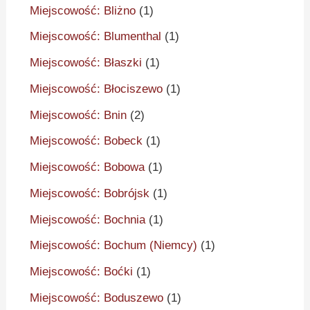
Miejscowość: Bliżno
(1)
Miejscowość: Blumenthal
(1)
Miejscowość: Błaszki
(1)
Miejscowość: Błociszewo
(1)
Miejscowość: Bnin
(2)
Miejscowość: Bobeck
(1)
Miejscowość: Bobowa
(1)
Miejscowość: Bobrójsk
(1)
Miejscowość: Bochnia
(1)
Miejscowość: Bochum (Niemcy)
(1)
Miejscowość: Boćki
(1)
Miejscowość: Boduszewo
(1)