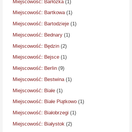
Miejscowość: Barłóżka
(1)
Miejscowość: Bartkowa
(1)
Miejscowość: Bartodzieje
(1)
Miejscowość: Bednary
(1)
Miejscowość: Będzin
(2)
Miejscowość: Bejsce
(1)
Miejscowość: Berlin
(9)
Miejscowość: Bestwina
(1)
Miejscowość: Białe
(1)
Miejscowość: Białe Piątkowo
(1)
Miejscowość: Białobrzegi
(1)
Miejscowość: Białystok
(2)