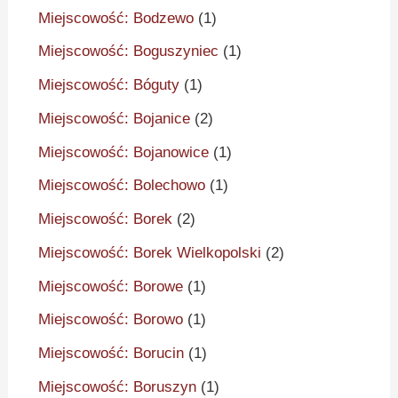
Miejscowość: Bodzewo
(1)
Miejscowość: Boguszyniec
(1)
Miejscowość: Bóguty
(1)
Miejscowość: Bojanice
(2)
Miejscowość: Bojanowice
(1)
Miejscowość: Bolechowo
(1)
Miejscowość: Borek
(2)
Miejscowość: Borek Wielkopolski
(2)
Miejscowość: Borowe
(1)
Miejscowość: Borowo
(1)
Miejscowość: Borucin
(1)
Miejscowość: Boruszyn
(1)