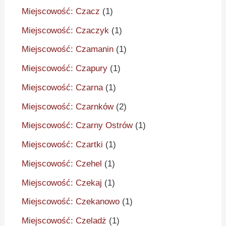
Miejscowość: Czacz
(1)
Miejscowość: Czaczyk
(1)
Miejscowość: Czamanin
(1)
Miejscowość: Czapury
(1)
Miejscowość: Czarna
(1)
Miejscowość: Czarnków
(2)
Miejscowość: Czarny Ostrów
(1)
Miejscowość: Czartki
(1)
Miejscowość: Czehel
(1)
Miejscowość: Czekaj
(1)
Miejscowość: Czekanowo
(1)
Miejscowość: Czeladż
(1)