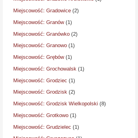
Miejscowość: Gradowice
(2)
Miejscowość: Granów
(1)
Miejscowość: Granówko
(2)
Miejscowość: Granowo
(1)
Miejscowość: Grębów
(1)
Miejscowość: Grochowalsk
(1)
Miejscowość: Grodziec
(1)
Miejscowość: Grodzisk
(2)
Miejscowość: Grodzisk Wielkopolski
(8)
Miejscowość: Grotkowo
(1)
Miejscowość: Grudzielec
(1)