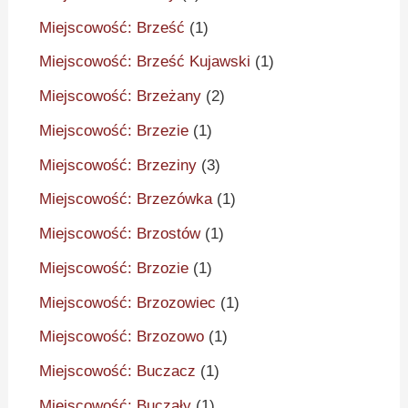
Miejscowość: Brześć
(1)
Miejscowość: Brześć Kujawski
(1)
Miejscowość: Brzeżany
(2)
Miejscowość: Brzezie
(1)
Miejscowość: Brzeziny
(3)
Miejscowość: Brzezówka
(1)
Miejscowość: Brzostów
(1)
Miejscowość: Brzozie
(1)
Miejscowość: Brzozowiec
(1)
Miejscowość: Brzozowo
(1)
Miejscowość: Buczacz
(1)
Miejscowość: Buczały
(1)