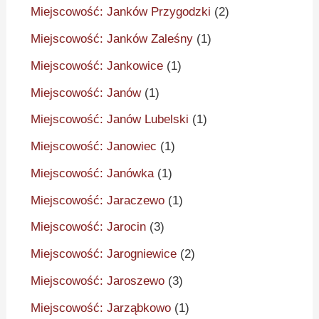
Miejscowość: Janków Przygodzki
(2)
Miejscowość: Janków Zaleśny
(1)
Miejscowość: Jankowice
(1)
Miejscowość: Janów
(1)
Miejscowość: Janów Lubelski
(1)
Miejscowość: Janowiec
(1)
Miejscowość: Janówka
(1)
Miejscowość: Jaraczewo
(1)
Miejscowość: Jarocin
(3)
Miejscowość: Jarogniewice
(2)
Miejscowość: Jaroszewo
(3)
Miejscowość: Jarząbkowo
(1)