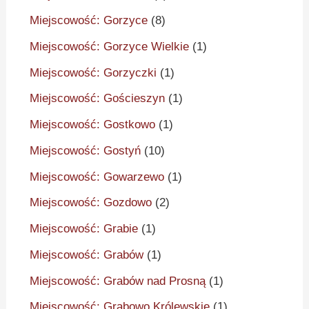
Miejscowość: Gorzyce
(8)
Miejscowość: Gorzyce Wielkie
(1)
Miejscowość: Gorzyczki
(1)
Miejscowość: Gościeszyn
(1)
Miejscowość: Gostkowo
(1)
Miejscowość: Gostyń
(10)
Miejscowość: Gowarzewo
(1)
Miejscowość: Gozdowo
(2)
Miejscowość: Grabie
(1)
Miejscowość: Grabów
(1)
Miejscowość: Grabów nad Prosną
(1)
Miejscowość: Grabowo Królewskie
(1)