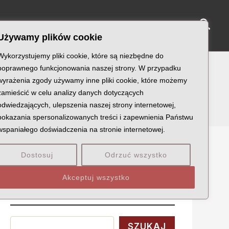
Sear
NY KATYŃSKIE
KU PAMIĘCI
KONTAKT
Używamy plików cookie
Wykorzystujemy pliki cookie, które są niezbędne do
poprawnego funkcjonowania naszej strony. W przypadku
wyrażenia zgody używamy inne pliki cookie, które możemy
zamieścić w celu analizy danych dotyczących
odwiedzających, ulepszenia naszej strony internetowej,
pokazania spersonalizowanych treści i zapewnienia Państwu
wspaniałego doświadczenia na stronie internetowej.
Dostosuj
Odrzuć wszystko
Szukaj
Akceptuj wszystko
Wyszukaj
SZUKAJ