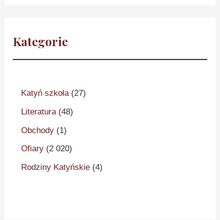
Kategorie
Katyń szkoła
(27)
Literatura
(48)
Obchody
(1)
Ofiary
(2 020)
Rodziny Katyńskie
(4)