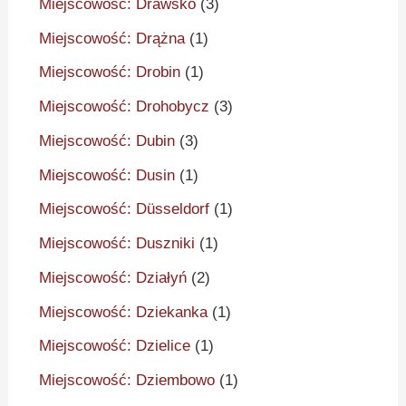
Miejscowość: Drawsko
(3)
Miejscowość: Drążna
(1)
Miejscowość: Drobin
(1)
Miejscowość: Drohobycz
(3)
Miejscowość: Dubin
(3)
Miejscowość: Dusin
(1)
Miejscowość: Düsseldorf
(1)
Miejscowość: Duszniki
(1)
Miejscowość: Działyń
(2)
Miejscowość: Dziekanka
(1)
Miejscowość: Dzielice
(1)
Miejscowość: Dziembowo
(1)