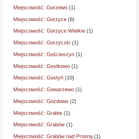
Miejscowość: Gorzewo
(1)
Miejscowość: Gorzyce
(8)
Miejscowość: Gorzyce Wielkie
(1)
Miejscowość: Gorzyczki
(1)
Miejscowość: Gościeszyn
(1)
Miejscowość: Gostkowo
(1)
Miejscowość: Gostyń
(10)
Miejscowość: Gowarzewo
(1)
Miejscowość: Gozdowo
(2)
Miejscowość: Grabie
(1)
Miejscowość: Grabów
(1)
Miejscowość: Grabów nad Prosną
(1)