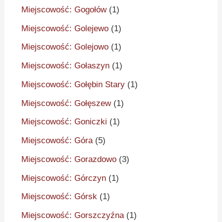
Miejscowość: Gogołów
(1)
Miejscowość: Golejewo
(1)
Miejscowość: Golejowo
(1)
Miejscowość: Gołaszyn
(1)
Miejscowość: Gołębin Stary
(1)
Miejscowość: Gołęszew
(1)
Miejscowość: Goniczki
(1)
Miejscowość: Góra
(5)
Miejscowość: Gorazdowo
(3)
Miejscowość: Górczyn
(1)
Miejscowość: Górsk
(1)
Miejscowość: Gorszczyźna
(1)