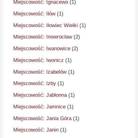
Miejscowość: Ignacewo
(1)
Miejscowość: Iłów
(1)
Miejscowość: Iłowiec Wielki
(1)
Miejscowość: Inowrocław
(2)
Miejscowość: Iwanowice
(2)
Miejscowość: Iwonicz
(1)
Miejscowość: Izabelów
(1)
Miejscowość: Izby
(1)
Miejscowość: Jabłonna
(1)
Miejscowość: Jamnice
(1)
Miejscowość: Jania Góra
(1)
Miejscowość: Janin
(1)