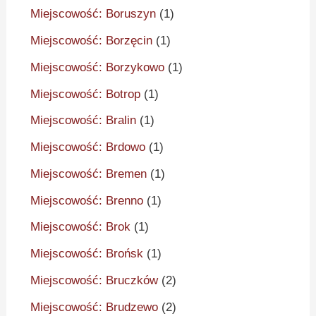
Miejscowość: Boruszyn
(1)
Miejscowość: Borzęcin
(1)
Miejscowość: Borzykowo
(1)
Miejscowość: Botrop
(1)
Miejscowość: Bralin
(1)
Miejscowość: Brdowo
(1)
Miejscowość: Bremen
(1)
Miejscowość: Brenno
(1)
Miejscowość: Brok
(1)
Miejscowość: Brońsk
(1)
Miejscowość: Bruczków
(2)
Miejscowość: Brudzewo
(2)