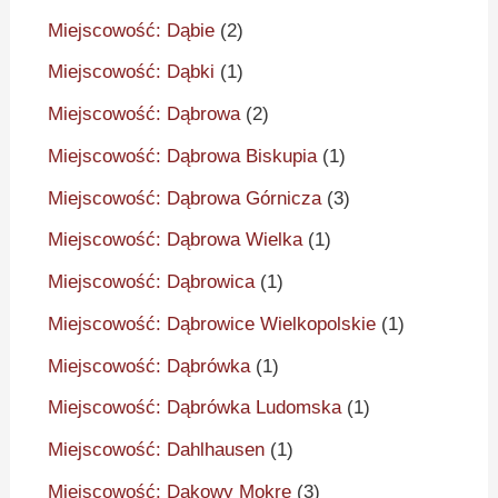
Miejscowość: Dąbie
(2)
Miejscowość: Dąbki
(1)
Miejscowość: Dąbrowa
(2)
Miejscowość: Dąbrowa Biskupia
(1)
Miejscowość: Dąbrowa Górnicza
(3)
Miejscowość: Dąbrowa Wielka
(1)
Miejscowość: Dąbrowica
(1)
Miejscowość: Dąbrowice Wielkopolskie
(1)
Miejscowość: Dąbrówka
(1)
Miejscowość: Dąbrówka Ludomska
(1)
Miejscowość: Dahlhausen
(1)
Miejscowość: Dakowy Mokre
(3)