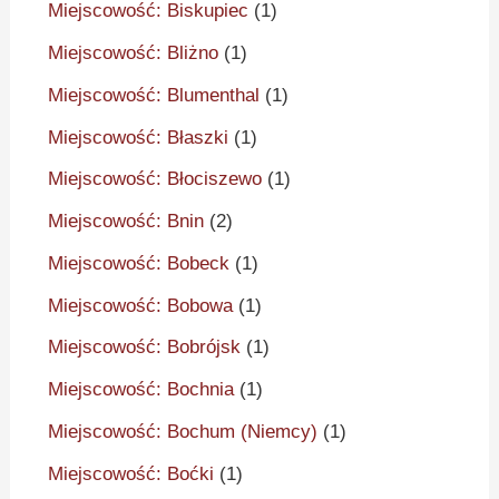
Miejscowość: Biskupiec
(1)
Miejscowość: Bliżno
(1)
Miejscowość: Blumenthal
(1)
Miejscowość: Błaszki
(1)
Miejscowość: Błociszewo
(1)
Miejscowość: Bnin
(2)
Miejscowość: Bobeck
(1)
Miejscowość: Bobowa
(1)
Miejscowość: Bobrójsk
(1)
Miejscowość: Bochnia
(1)
Miejscowość: Bochum (Niemcy)
(1)
Miejscowość: Boćki
(1)