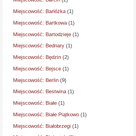
Miejscowość: Barłóżka
(1)
Miejscowość: Bartkowa
(1)
Miejscowość: Bartodzieje
(1)
Miejscowość: Bednary
(1)
Miejscowość: Będzin
(2)
Miejscowość: Bejsce
(1)
Miejscowość: Berlin
(9)
Miejscowość: Bestwina
(1)
Miejscowość: Białe
(1)
Miejscowość: Białe Piątkowo
(1)
Miejscowość: Białobrzegi
(1)