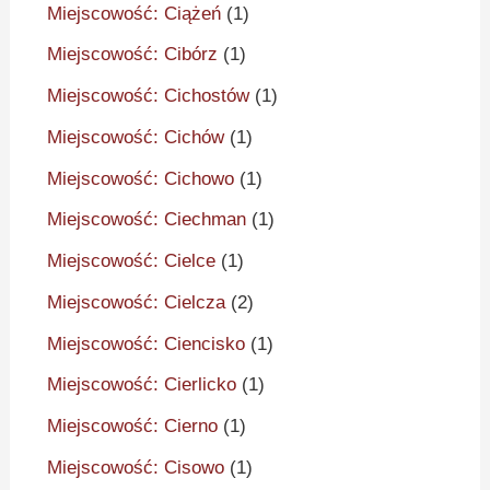
Miejscowość: Ciążeń
(1)
Miejscowość: Cibórz
(1)
Miejscowość: Cichostów
(1)
Miejscowość: Cichów
(1)
Miejscowość: Cichowo
(1)
Miejscowość: Ciechman
(1)
Miejscowość: Cielce
(1)
Miejscowość: Cielcza
(2)
Miejscowość: Ciencisko
(1)
Miejscowość: Cierlicko
(1)
Miejscowość: Cierno
(1)
Miejscowość: Cisowo
(1)