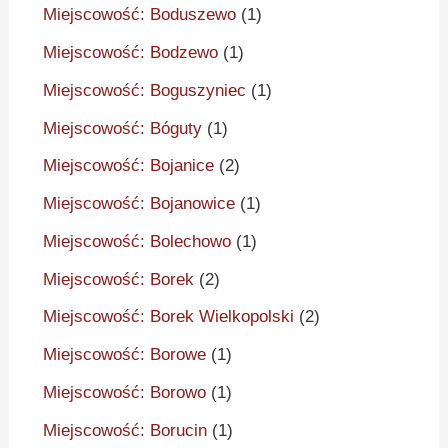
Miejscowość: Boduszewo
(1)
Miejscowość: Bodzewo
(1)
Miejscowość: Boguszyniec
(1)
Miejscowość: Bóguty
(1)
Miejscowość: Bojanice
(2)
Miejscowość: Bojanowice
(1)
Miejscowość: Bolechowo
(1)
Miejscowość: Borek
(2)
Miejscowość: Borek Wielkopolski
(2)
Miejscowość: Borowe
(1)
Miejscowość: Borowo
(1)
Miejscowość: Borucin
(1)