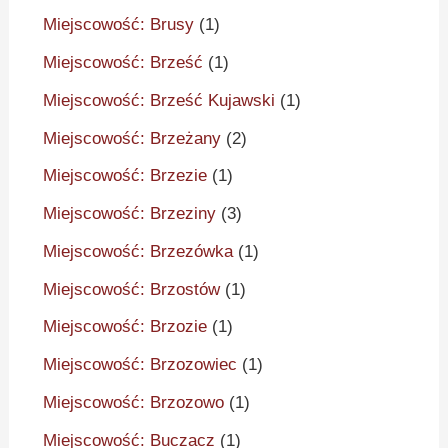
Miejscowość: Brusy
(1)
Miejscowość: Brześć
(1)
Miejscowość: Brześć Kujawski
(1)
Miejscowość: Brzeżany
(2)
Miejscowość: Brzezie
(1)
Miejscowość: Brzeziny
(3)
Miejscowość: Brzezówka
(1)
Miejscowość: Brzostów
(1)
Miejscowość: Brzozie
(1)
Miejscowość: Brzozowiec
(1)
Miejscowość: Brzozowo
(1)
Miejscowość: Buczacz
(1)