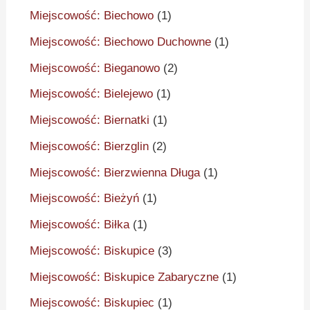
Miejscowość: Biechowo
(1)
Miejscowość: Biechowo Duchowne
(1)
Miejscowość: Bieganowo
(2)
Miejscowość: Bielejewo
(1)
Miejscowość: Biernatki
(1)
Miejscowość: Bierzglin
(2)
Miejscowość: Bierzwienna Długa
(1)
Miejscowość: Bieżyń
(1)
Miejscowość: Biłka
(1)
Miejscowość: Biskupice
(3)
Miejscowość: Biskupice Zabaryczne
(1)
Miejscowość: Biskupiec
(1)