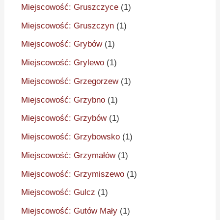
Miejscowość: Gruszczyce
(1)
Miejscowość: Gruszczyn
(1)
Miejscowość: Grybów
(1)
Miejscowość: Grylewo
(1)
Miejscowość: Grzegorzew
(1)
Miejscowość: Grzybno
(1)
Miejscowość: Grzybów
(1)
Miejscowość: Grzybowsko
(1)
Miejscowość: Grzymałów
(1)
Miejscowość: Grzymiszewo
(1)
Miejscowość: Gulcz
(1)
Miejscowość: Gutów Mały
(1)