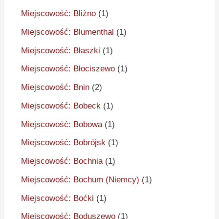
Miejscowość: Bliżno
(1)
Miejscowość: Blumenthal
(1)
Miejscowość: Błaszki
(1)
Miejscowość: Błociszewo
(1)
Miejscowość: Bnin
(2)
Miejscowość: Bobeck
(1)
Miejscowość: Bobowa
(1)
Miejscowość: Bobrójsk
(1)
Miejscowość: Bochnia
(1)
Miejscowość: Bochum (Niemcy)
(1)
Miejscowość: Boćki
(1)
Miejscowość: Boduszewo
(1)