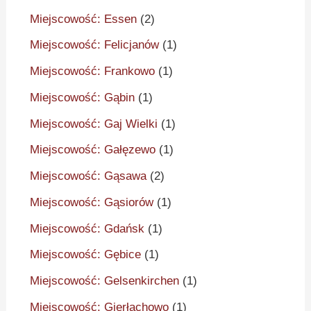
Miejscowość: Essen
(2)
Miejscowość: Felicjanów
(1)
Miejscowość: Frankowo
(1)
Miejscowość: Gąbin
(1)
Miejscowość: Gaj Wielki
(1)
Miejscowość: Gałęzewo
(1)
Miejscowość: Gąsawa
(2)
Miejscowość: Gąsiorów
(1)
Miejscowość: Gdańsk
(1)
Miejscowość: Gębice
(1)
Miejscowość: Gelsenkirchen
(1)
Miejscowość: Gierłachowo
(1)