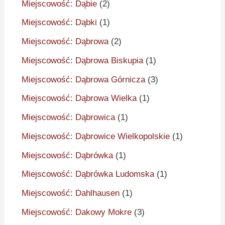
Miejscowość: Dąbie
(2)
Miejscowość: Dąbki
(1)
Miejscowość: Dąbrowa
(2)
Miejscowość: Dąbrowa Biskupia
(1)
Miejscowość: Dąbrowa Górnicza
(3)
Miejscowość: Dąbrowa Wielka
(1)
Miejscowość: Dąbrowica
(1)
Miejscowość: Dąbrowice Wielkopolskie
(1)
Miejscowość: Dąbrówka
(1)
Miejscowość: Dąbrówka Ludomska
(1)
Miejscowość: Dahlhausen
(1)
Miejscowość: Dakowy Mokre
(3)