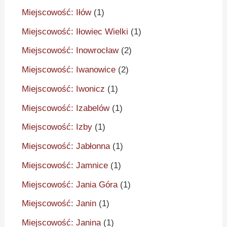
Miejscowość: Iłów
(1)
Miejscowość: Iłowiec Wielki
(1)
Miejscowość: Inowrocław
(2)
Miejscowość: Iwanowice
(2)
Miejscowość: Iwonicz
(1)
Miejscowość: Izabelów
(1)
Miejscowość: Izby
(1)
Miejscowość: Jabłonna
(1)
Miejscowość: Jamnice
(1)
Miejscowość: Jania Góra
(1)
Miejscowość: Janin
(1)
Miejscowość: Janina
(1)