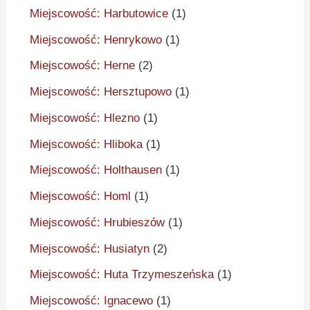
Miejscowość: Harbutowice
(1)
Miejscowość: Henrykowo
(1)
Miejscowość: Herne
(2)
Miejscowość: Hersztupowo
(1)
Miejscowość: Hlezno
(1)
Miejscowość: Hliboka
(1)
Miejscowość: Holthausen
(1)
Miejscowość: Homl
(1)
Miejscowość: Hrubieszów
(1)
Miejscowość: Husiatyn
(2)
Miejscowość: Huta Trzymeszeńska
(1)
Miejscowość: Ignacewo
(1)