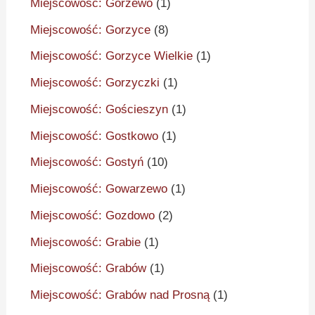
Miejscowość: Gorzewo
(1)
Miejscowość: Gorzyce
(8)
Miejscowość: Gorzyce Wielkie
(1)
Miejscowość: Gorzyczki
(1)
Miejscowość: Gościeszyn
(1)
Miejscowość: Gostkowo
(1)
Miejscowość: Gostyń
(10)
Miejscowość: Gowarzewo
(1)
Miejscowość: Gozdowo
(2)
Miejscowość: Grabie
(1)
Miejscowość: Grabów
(1)
Miejscowość: Grabów nad Prosną
(1)