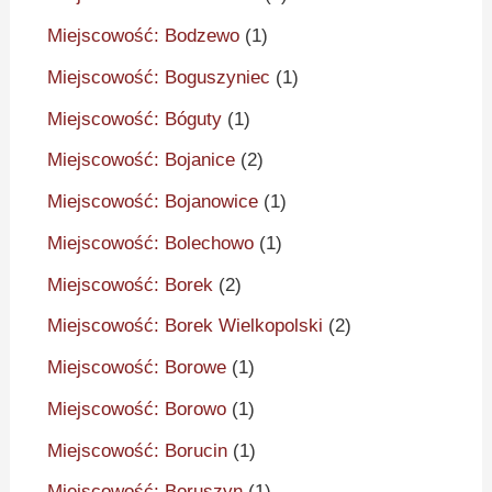
Miejscowość: Bodzewo
(1)
Miejscowość: Boguszyniec
(1)
Miejscowość: Bóguty
(1)
Miejscowość: Bojanice
(2)
Miejscowość: Bojanowice
(1)
Miejscowość: Bolechowo
(1)
Miejscowość: Borek
(2)
Miejscowość: Borek Wielkopolski
(2)
Miejscowość: Borowe
(1)
Miejscowość: Borowo
(1)
Miejscowość: Borucin
(1)
Miejscowość: Boruszyn
(1)