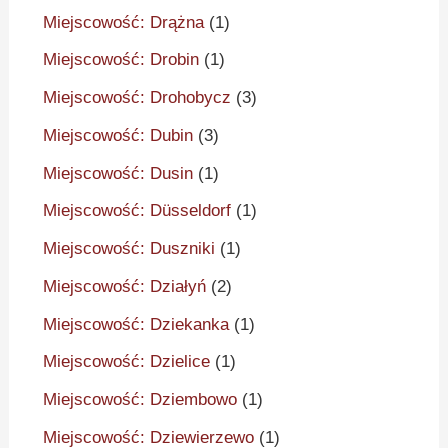
Miejscowość: Drążna
(1)
Miejscowość: Drobin
(1)
Miejscowość: Drohobycz
(3)
Miejscowość: Dubin
(3)
Miejscowość: Dusin
(1)
Miejscowość: Düsseldorf
(1)
Miejscowość: Duszniki
(1)
Miejscowość: Działyń
(2)
Miejscowość: Dziekanka
(1)
Miejscowość: Dzielice
(1)
Miejscowość: Dziembowo
(1)
Miejscowość: Dziewierzewo
(1)