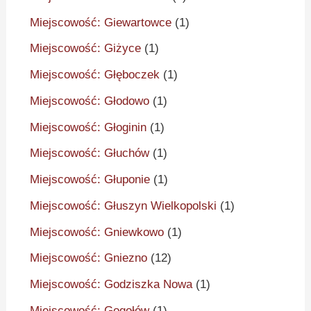
Miejscowość: Giewartowce
(1)
Miejscowość: Giżyce
(1)
Miejscowość: Głęboczek
(1)
Miejscowość: Głodowo
(1)
Miejscowość: Głoginin
(1)
Miejscowość: Głuchów
(1)
Miejscowość: Głuponie
(1)
Miejscowość: Głuszyn Wielkopolski
(1)
Miejscowość: Gniewkowo
(1)
Miejscowość: Gniezno
(12)
Miejscowość: Godziszka Nowa
(1)
Miejscowość: Gogołów
(1)