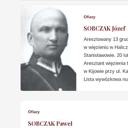
Ofiary
SOBCZAK Józef
Aresztowany 13 gru
w więzieniu w Halicz
Stanisławowie. 20 l
Aresztant więzienia
w Kijowie przy ul. K
Lista wywózkowa num
Ofiary
SOBCZAK Paweł