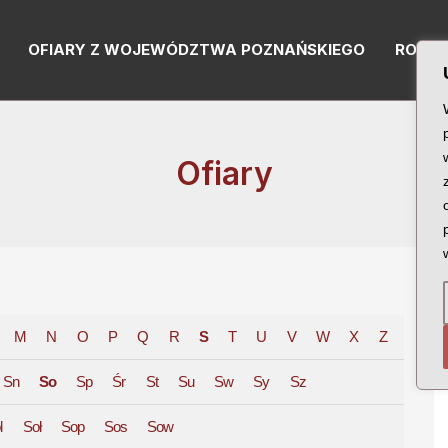
OFIARY Z WOJEWÓDZTWA POZNAŃSKIEGO
RODZI
Ofiary
M
N
O
P
Q
R
S
T
U
V
W
X
Z
Sn
So
Sp
Śr
St
Su
Sw
Sy
Sz
l
Soł
Sop
Sos
Sow