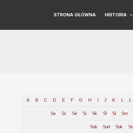
Skip
Post
to
pagination
STRONA GŁÓWNA
HISTORIA
content
A
B
C
D
E
F
G
H
I
J
K
L
Ł
Sa
Sc
Se
Si
Sk
Śl
Sł
Sm
Sob
Sod
Sok
So