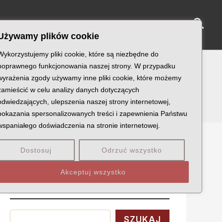
Sear
NY KATYŃSKIE
KU PAMIĘCI
KONTAKT
Używamy plików cookie
Wykorzystujemy pliki cookie, które są niezbędne do
poprawnego funkcjonowania naszej strony. W przypadku
wyrażenia zgody używamy inne pliki cookie, które możemy
zamieścić w celu analizy danych dotyczących
odwiedzających, ulepszenia naszej strony internetowej,
pokazania spersonalizowanych treści i zapewnienia Państwu
wspaniałego doświadczenia na stronie internetowej.
Dostosuj
Odrzuć wszystko
Szukaj
Akceptuj wszystko
Wyszukaj
SZUKAJ