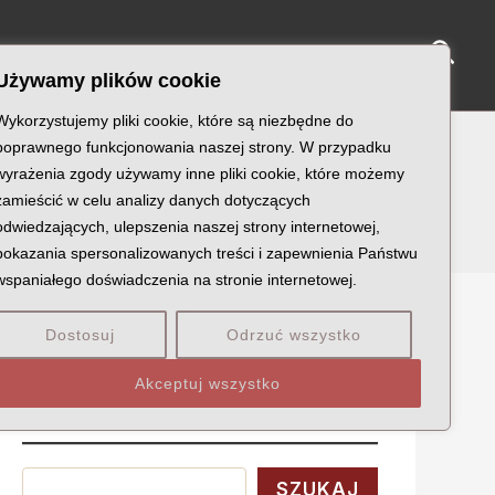
Sear
NY KATYŃSKIE
KU PAMIĘCI
KONTAKT
Używamy plików cookie
Wykorzystujemy pliki cookie, które są niezbędne do
poprawnego funkcjonowania naszej strony. W przypadku
wyrażenia zgody używamy inne pliki cookie, które możemy
zamieścić w celu analizy danych dotyczących
odwiedzających, ulepszenia naszej strony internetowej,
pokazania spersonalizowanych treści i zapewnienia Państwu
wspaniałego doświadczenia na stronie internetowej.
Dostosuj
Odrzuć wszystko
Szukaj
Akceptuj wszystko
Wyszukaj
SZUKAJ