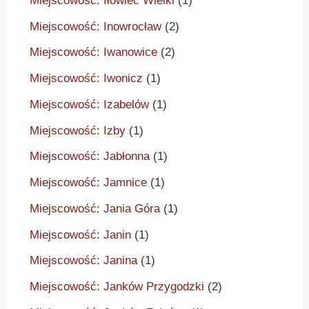
Miejscowość: Iłowiec Wielki
(1)
Miejscowość: Inowrocław
(2)
Miejscowość: Iwanowice
(2)
Miejscowość: Iwonicz
(1)
Miejscowość: Izabelów
(1)
Miejscowość: Izby
(1)
Miejscowość: Jabłonna
(1)
Miejscowość: Jamnice
(1)
Miejscowość: Jania Góra
(1)
Miejscowość: Janin
(1)
Miejscowość: Janina
(1)
Miejscowość: Janków Przygodzki
(2)