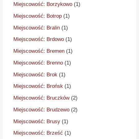
Miejscowość: Borzykowo
(1)
Miejscowość: Botrop
(1)
Miejscowość: Bralin
(1)
Miejscowość: Brdowo
(1)
Miejscowość: Bremen
(1)
Miejscowość: Brenno
(1)
Miejscowość: Brok
(1)
Miejscowość: Brońsk
(1)
Miejscowość: Bruczków
(2)
Miejscowość: Brudzewo
(2)
Miejscowość: Brusy
(1)
Miejscowość: Brześć
(1)