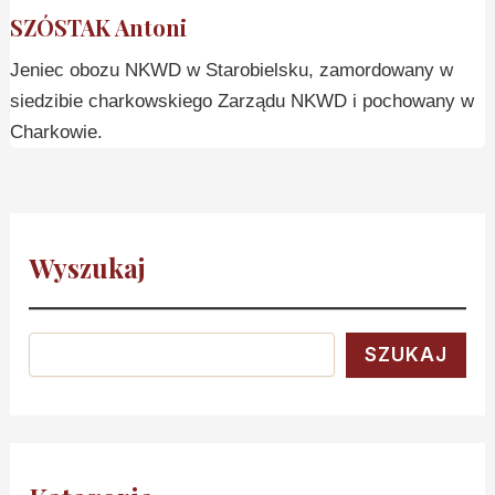
SZÓSTAK Antoni
Jeniec obozu NKWD w Starobielsku, zamordowany w
siedzibie charkowskiego Zarządu NKWD i pochowany w
Charkowie.
Wyszukaj
SZUKAJ