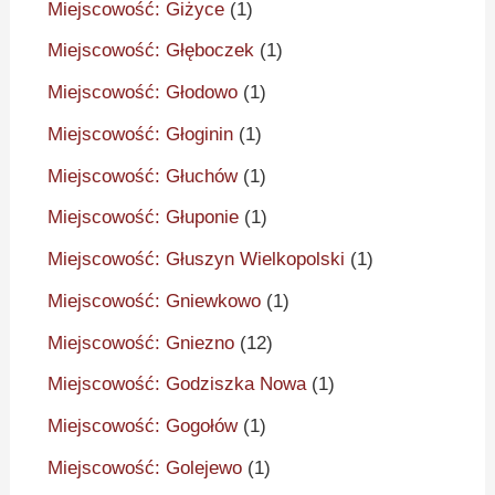
Miejscowość: Giżyce
(1)
Miejscowość: Głęboczek
(1)
Miejscowość: Głodowo
(1)
Miejscowość: Głoginin
(1)
Miejscowość: Głuchów
(1)
Miejscowość: Głuponie
(1)
Miejscowość: Głuszyn Wielkopolski
(1)
Miejscowość: Gniewkowo
(1)
Miejscowość: Gniezno
(12)
Miejscowość: Godziszka Nowa
(1)
Miejscowość: Gogołów
(1)
Miejscowość: Golejewo
(1)