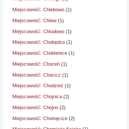
Miejscowość: Chlebowo
(1)
Miejscowość: Chlew
(1)
Miejscowość: Chludowo
(1)
Miejscowość: Chobędza
(1)
Miejscowość: Chobienice
(1)
Miejscowość: Choceń
(1)
Miejscowość: Chocicz
(1)
Miejscowość: Chodzież
(1)
Miejscowość: Chojnica
(2)
Miejscowość: Chojno
(2)
Miejscowość: Chomęcice
(2)