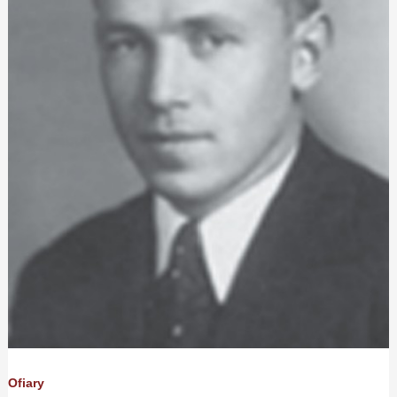
Ofiary