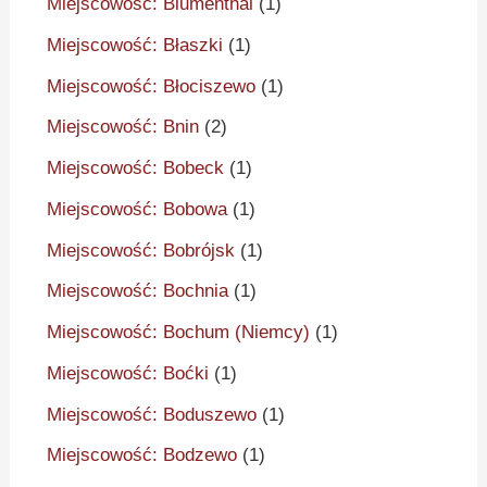
Miejscowość: Blumenthal
(1)
Miejscowość: Błaszki
(1)
Miejscowość: Błociszewo
(1)
Miejscowość: Bnin
(2)
Miejscowość: Bobeck
(1)
Miejscowość: Bobowa
(1)
Miejscowość: Bobrójsk
(1)
Miejscowość: Bochnia
(1)
Miejscowość: Bochum (Niemcy)
(1)
Miejscowość: Boćki
(1)
Miejscowość: Boduszewo
(1)
Miejscowość: Bodzewo
(1)