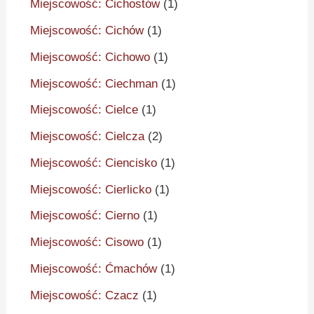
Miejscowość: Cichostów
(1)
Miejscowość: Cichów
(1)
Miejscowość: Cichowo
(1)
Miejscowość: Ciechman
(1)
Miejscowość: Cielce
(1)
Miejscowość: Cielcza
(2)
Miejscowość: Ciencisko
(1)
Miejscowość: Cierlicko
(1)
Miejscowość: Cierno
(1)
Miejscowość: Cisowo
(1)
Miejscowość: Ćmachów
(1)
Miejscowość: Czacz
(1)