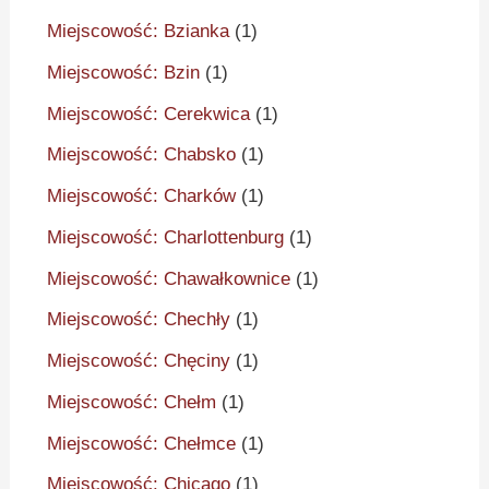
Miejscowość: Bzianka
(1)
Miejscowość: Bzin
(1)
Miejscowość: Cerekwica
(1)
Miejscowość: Chabsko
(1)
Miejscowość: Charków
(1)
Miejscowość: Charlottenburg
(1)
Miejscowość: Chawałkownice
(1)
Miejscowość: Chechły
(1)
Miejscowość: Chęciny
(1)
Miejscowość: Chełm
(1)
Miejscowość: Chełmce
(1)
Miejscowość: Chicago
(1)