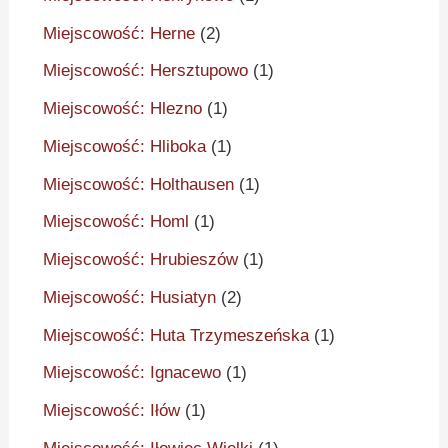
Miejscowość: Herne
(2)
Miejscowość: Hersztupowo
(1)
Miejscowość: Hlezno
(1)
Miejscowość: Hliboka
(1)
Miejscowość: Holthausen
(1)
Miejscowość: Homl
(1)
Miejscowość: Hrubieszów
(1)
Miejscowość: Husiatyn
(2)
Miejscowość: Huta Trzymeszeńska
(1)
Miejscowość: Ignacewo
(1)
Miejscowość: Iłów
(1)