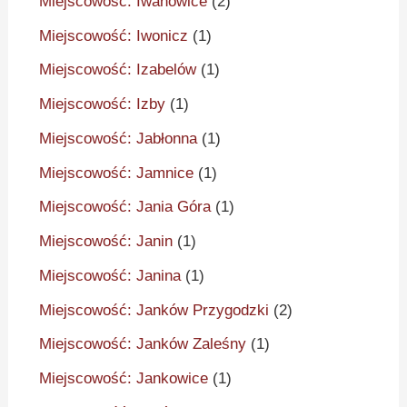
Miejscowość: Iwanowice
(2)
Miejscowość: Iwonicz
(1)
Miejscowość: Izabelów
(1)
Miejscowość: Izby
(1)
Miejscowość: Jabłonna
(1)
Miejscowość: Jamnice
(1)
Miejscowość: Jania Góra
(1)
Miejscowość: Janin
(1)
Miejscowość: Janina
(1)
Miejscowość: Janków Przygodzki
(2)
Miejscowość: Janków Zaleśny
(1)
Miejscowość: Jankowice
(1)