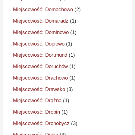
Miejscowość: Domachowo
(2)
Miejscowość: Domaradz
(1)
Miejscowość: Dominowo
(1)
Miejscowość: Dopiewo
(1)
Miejscowość: Dortmund
(1)
Miejscowość: Doruchów
(1)
Miejscowość: Drachowo
(1)
Miejscowość: Drawsko
(3)
Miejscowość: Drążna
(1)
Miejscowość: Drobin
(1)
Miejscowość: Drohobycz
(3)
Miejscowość: Dubin
(3)