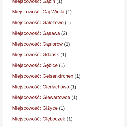
Miejscowość: Gąbin
(1)
Miejscowość: Gaj Wielki
(1)
Miejscowość: Gałęzewo
(1)
Miejscowość: Gąsawa
(2)
Miejscowość: Gąsiorów
(1)
Miejscowość: Gdańsk
(1)
Miejscowość: Gębice
(1)
Miejscowość: Gelsenkirchen
(1)
Miejscowość: Gierłachowo
(1)
Miejscowość: Giewartowce
(1)
Miejscowość: Giżyce
(1)
Miejscowość: Głęboczek
(1)