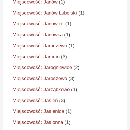
Miejscowość: Janów
(1)
Miejscowość: Janów Lubelski
(1)
Miejscowość: Janowiec
(1)
Miejscowość: Janówka
(1)
Miejscowość: Jaraczewo
(1)
Miejscowość: Jarocin
(3)
Miejscowość: Jarogniewice
(2)
Miejscowość: Jaroszewo
(3)
Miejscowość: Jarząbkowo
(1)
Miejscowość: Jasień
(3)
Miejscowość: Jasienica
(1)
Miejscowość: Jasionna
(1)