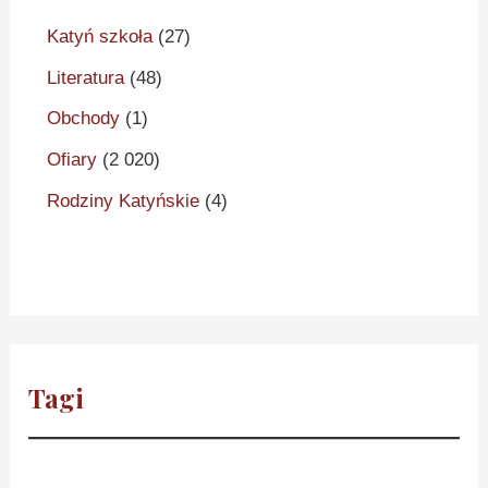
Katyń szkoła
(27)
Literatura
(48)
Obchody
(1)
Ofiary
(2 020)
Rodziny Katyńskie
(4)
Tagi