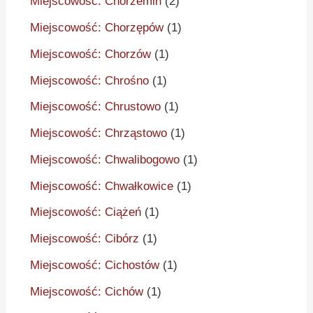
Miejscowość: Chorzemin
(2)
Miejscowość: Chorzępów
(1)
Miejscowość: Chorzów
(1)
Miejscowość: Chrośno
(1)
Miejscowość: Chrustowo
(1)
Miejscowość: Chrząstowo
(1)
Miejscowość: Chwalibogowo
(1)
Miejscowość: Chwałkowice
(1)
Miejscowość: Ciążeń
(1)
Miejscowość: Cibórz
(1)
Miejscowość: Cichostów
(1)
Miejscowość: Cichów
(1)