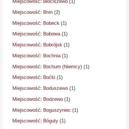
Miejscowość: Błociszewo
(1)
Miejscowość: Bnin
(2)
Miejscowość: Bobeck
(1)
Miejscowość: Bobowa
(1)
Miejscowość: Bobrójsk
(1)
Miejscowość: Bochnia
(1)
Miejscowość: Bochum (Niemcy)
(1)
Miejscowość: Boćki
(1)
Miejscowość: Boduszewo
(1)
Miejscowość: Bodzewo
(1)
Miejscowość: Boguszyniec
(1)
Miejscowość: Bóguty
(1)