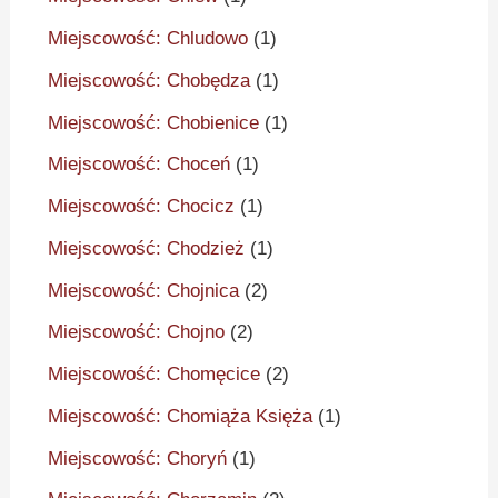
Miejscowość: Chludowo
(1)
Miejscowość: Chobędza
(1)
Miejscowość: Chobienice
(1)
Miejscowość: Choceń
(1)
Miejscowość: Chocicz
(1)
Miejscowość: Chodzież
(1)
Miejscowość: Chojnica
(2)
Miejscowość: Chojno
(2)
Miejscowość: Chomęcice
(2)
Miejscowość: Chomiąża Księża
(1)
Miejscowość: Choryń
(1)