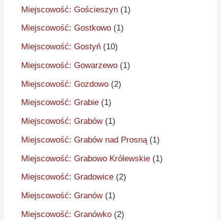
Miejscowość: Gościeszyn
(1)
Miejscowość: Gostkowo
(1)
Miejscowość: Gostyń
(10)
Miejscowość: Gowarzewo
(1)
Miejscowość: Gozdowo
(2)
Miejscowość: Grabie
(1)
Miejscowość: Grabów
(1)
Miejscowość: Grabów nad Prosną
(1)
Miejscowość: Grabowo Królewskie
(1)
Miejscowość: Gradowice
(2)
Miejscowość: Granów
(1)
Miejscowość: Granówko
(2)