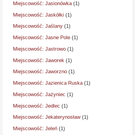
Miejscowość: Jasionówka
(1)
Miejscowość: Jaskółki
(1)
Miejscowość: Jaślany
(1)
Miejscowość: Jasne Pole
(1)
Miejscowość: Jastrowo
(1)
Miejscowość: Jaworek
(1)
Miejscowość: Jaworzno
(1)
Miejscowość: Jazienica Ruska
(1)
Miejscowość: Jażyniec
(1)
Miejscowość: Jedlec
(1)
Miejscowość: Jekaterynosław
(1)
Miejscowość: Jeleń
(1)