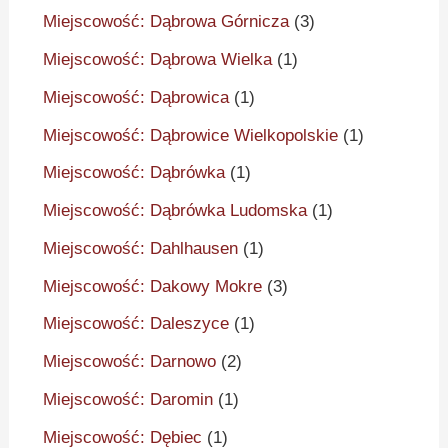
Miejscowość: Dąbrowa Górnicza
(3)
Miejscowość: Dąbrowa Wielka
(1)
Miejscowość: Dąbrowica
(1)
Miejscowość: Dąbrowice Wielkopolskie
(1)
Miejscowość: Dąbrówka
(1)
Miejscowość: Dąbrówka Ludomska
(1)
Miejscowość: Dahlhausen
(1)
Miejscowość: Dakowy Mokre
(3)
Miejscowość: Daleszyce
(1)
Miejscowość: Darnowo
(2)
Miejscowość: Daromin
(1)
Miejscowość: Dębiec
(1)