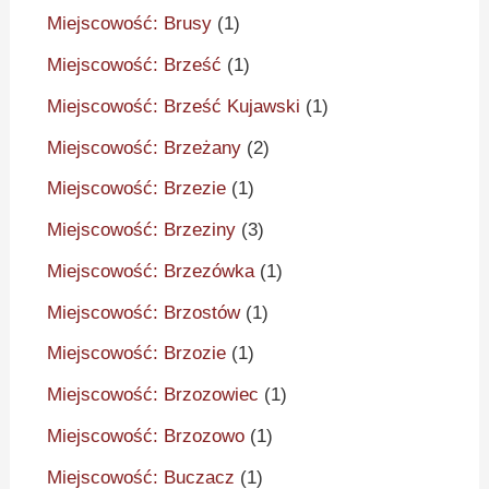
Miejscowość: Brusy
(1)
Miejscowość: Brześć
(1)
Miejscowość: Brześć Kujawski
(1)
Miejscowość: Brzeżany
(2)
Miejscowość: Brzezie
(1)
Miejscowość: Brzeziny
(3)
Miejscowość: Brzezówka
(1)
Miejscowość: Brzostów
(1)
Miejscowość: Brzozie
(1)
Miejscowość: Brzozowiec
(1)
Miejscowość: Brzozowo
(1)
Miejscowość: Buczacz
(1)