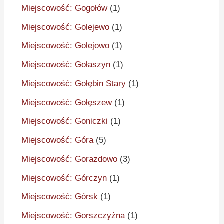
Miejscowość: Gogołów
(1)
Miejscowość: Golejewo
(1)
Miejscowość: Golejowo
(1)
Miejscowość: Gołaszyn
(1)
Miejscowość: Gołębin Stary
(1)
Miejscowość: Gołęszew
(1)
Miejscowość: Goniczki
(1)
Miejscowość: Góra
(5)
Miejscowość: Gorazdowo
(3)
Miejscowość: Górczyn
(1)
Miejscowość: Górsk
(1)
Miejscowość: Gorszczyźna
(1)