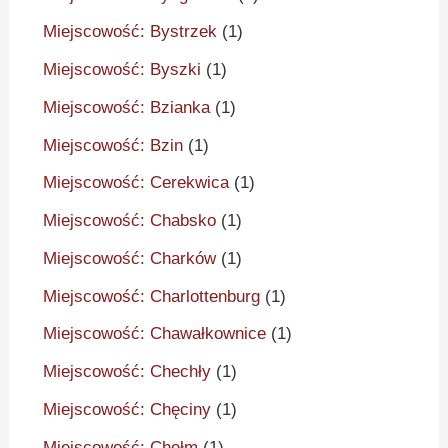
Miejscowość: Bystrzek
(1)
Miejscowość: Byszki
(1)
Miejscowość: Bzianka
(1)
Miejscowość: Bzin
(1)
Miejscowość: Cerekwica
(1)
Miejscowość: Chabsko
(1)
Miejscowość: Charków
(1)
Miejscowość: Charlottenburg
(1)
Miejscowość: Chawałkownice
(1)
Miejscowość: Chechły
(1)
Miejscowość: Chęciny
(1)
Miejscowość: Chełm
(1)