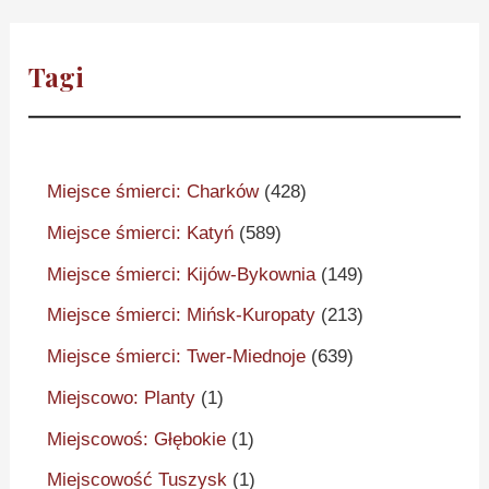
Tagi
Miejsce śmierci: Charków
(428)
Miejsce śmierci: Katyń
(589)
Miejsce śmierci: Kijów-Bykownia
(149)
Miejsce śmierci: Mińsk-Kuropaty
(213)
Miejsce śmierci: Twer-Miednoje
(639)
Miejscowo: Planty
(1)
Miejscowoś: Głębokie
(1)
Miejscowość Tuszysk
(1)