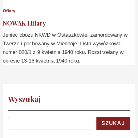
Ofiary
NOWAK Hilary
Jeniec obozu NKWD w Ostaszkowie, zamordowany w
Twerze i pochowany w Miednoje. Lista wywózkowa
numer 020/1 z 9 kwietnia 1940 roku. Rozstrzelany w
okresie 13-16 kwietnia 1940 roku.
Wyszukaj
SZUKAJ