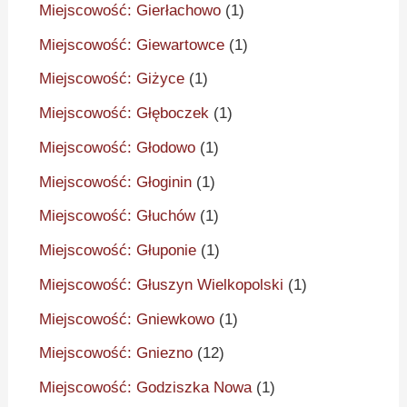
Miejscowość: Gierłachowo
(1)
Miejscowość: Giewartowce
(1)
Miejscowość: Giżyce
(1)
Miejscowość: Głęboczek
(1)
Miejscowość: Głodowo
(1)
Miejscowość: Głoginin
(1)
Miejscowość: Głuchów
(1)
Miejscowość: Głuponie
(1)
Miejscowość: Głuszyn Wielkopolski
(1)
Miejscowość: Gniewkowo
(1)
Miejscowość: Gniezno
(12)
Miejscowość: Godziszka Nowa
(1)