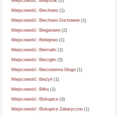
Miejscowość: Białystok
(2)
Miejscowość: Biechowo
(1)
Miejscowość: Biechowo Duchowne
(1)
Miejscowość: Bieganowo
(2)
Miejscowość: Bielejewo
(1)
Miejscowość: Biernatki
(1)
Miejscowość: Bierzglin
(2)
Miejscowość: Bierzwienna Długa
(1)
Miejscowość: Bieżyń
(1)
Miejscowość: Biłka
(1)
Miejscowość: Biskupice
(3)
Miejscowość: Biskupice Zabaryczne
(1)