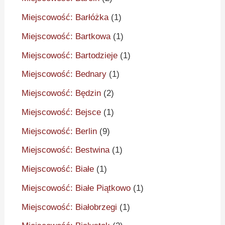
Miejscowość: Barłóżka
(1)
Miejscowość: Bartkowa
(1)
Miejscowość: Bartodzieje
(1)
Miejscowość: Bednary
(1)
Miejscowość: Będzin
(2)
Miejscowość: Bejsce
(1)
Miejscowość: Berlin
(9)
Miejscowość: Bestwina
(1)
Miejscowość: Białe
(1)
Miejscowość: Białe Piątkowo
(1)
Miejscowość: Białobrzegi
(1)