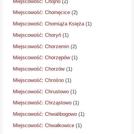
Miejscowość: Chojno
(2)
Miejscowość: Chomęcice
(2)
Miejscowość: Chomiąża Księża
(1)
Miejscowość: Choryń
(1)
Miejscowość: Chorzemin
(2)
Miejscowość: Chorzępów
(1)
Miejscowość: Chorzów
(1)
Miejscowość: Chrośno
(1)
Miejscowość: Chrustowo
(1)
Miejscowość: Chrząstowo
(1)
Miejscowość: Chwalibogowo
(1)
Miejscowość: Chwałkowice
(1)