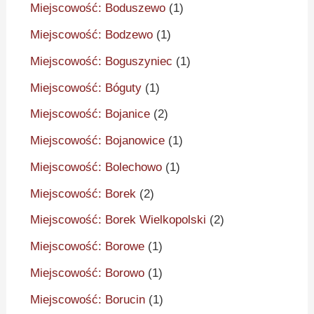
Miejscowość: Boduszewo
(1)
Miejscowość: Bodzewo
(1)
Miejscowość: Boguszyniec
(1)
Miejscowość: Bóguty
(1)
Miejscowość: Bojanice
(2)
Miejscowość: Bojanowice
(1)
Miejscowość: Bolechowo
(1)
Miejscowość: Borek
(2)
Miejscowość: Borek Wielkopolski
(2)
Miejscowość: Borowe
(1)
Miejscowość: Borowo
(1)
Miejscowość: Borucin
(1)