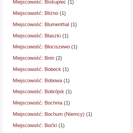
Miejscowość: Biskupiec
(1)
Miejscowość: Bliżno
(1)
Miejscowość: Blumenthal
(1)
Miejscowość: Błaszki
(1)
Miejscowość: Błociszewo
(1)
Miejscowość: Bnin
(2)
Miejscowość: Bobeck
(1)
Miejscowość: Bobowa
(1)
Miejscowość: Bobrójsk
(1)
Miejscowość: Bochnia
(1)
Miejscowość: Bochum (Niemcy)
(1)
Miejscowość: Boćki
(1)