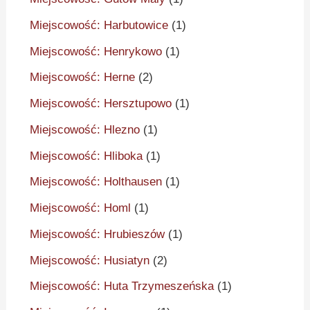
Miejscowość: Harbutowice
(1)
Miejscowość: Henrykowo
(1)
Miejscowość: Herne
(2)
Miejscowość: Hersztupowo
(1)
Miejscowość: Hlezno
(1)
Miejscowość: Hliboka
(1)
Miejscowość: Holthausen
(1)
Miejscowość: Homl
(1)
Miejscowość: Hrubieszów
(1)
Miejscowość: Husiatyn
(2)
Miejscowość: Huta Trzymeszeńska
(1)