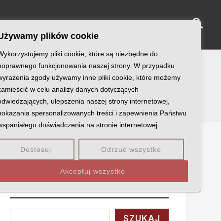
Sear
NY KATYŃSKIE
KU PAMIĘCI
KONTAKT
Używamy plików cookie
Wykorzystujemy pliki cookie, które są niezbędne do
poprawnego funkcjonowania naszej strony. W przypadku
wyrażenia zgody używamy inne pliki cookie, które możemy
zamieścić w celu analizy danych dotyczących
odwiedzających, ulepszenia naszej strony internetowej,
pokazania spersonalizowanych treści i zapewnienia Państwu
wspaniałego doświadczenia na stronie internetowej.
Dostosuj
Odrzuć wszystko
Szukaj
Akceptuj wszystko
Wyszukaj
SZUKAJ