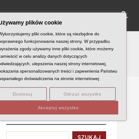
Sear
NY KATYŃSKIE
KU PAMIĘCI
KONTAKT
Używamy plików cookie
Wykorzystujemy pliki cookie, które są niezbędne do
poprawnego funkcjonowania naszej strony. W przypadku
wyrażenia zgody używamy inne pliki cookie, które możemy
zamieścić w celu analizy danych dotyczących
odwiedzających, ulepszenia naszej strony internetowej,
pokazania spersonalizowanych treści i zapewnienia Państwu
wspaniałego doświadczenia na stronie internetowej.
Dostosuj
Odrzuć wszystko
Szukaj
Akceptuj wszystko
Wyszukaj
SZUKAJ