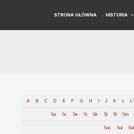
Skip
to
STRONA GŁÓWNA
HISTORIA
content
A
B
C
D
E
F
G
H
I
J
K
L
Ł
Sa
Sc
Se
Si
Sk
Śl
Sł
Sm
Suc
Sul
Suł