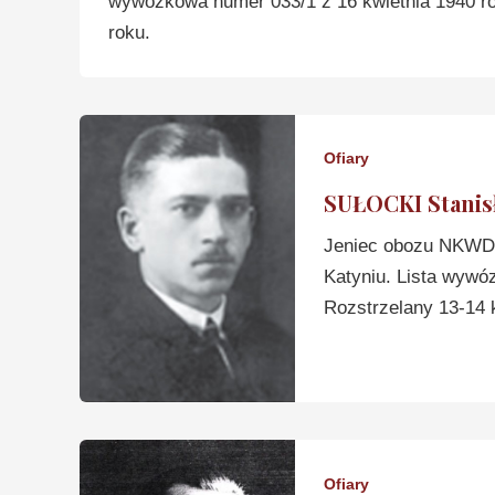
wywózkowa numer 033/1 z 16 kwietnia 1940 ro
roku.
Ofiary
SUŁOCKI Stanis
Jeniec obozu NKWD 
Katyniu. Lista wywó
Rozstrzelany 13-14 
Ofiary