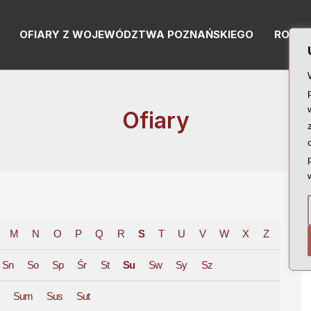
OFIARY Z WOJEWÓDZTWA POZNAŃSKIEGO
RODZI
Ofiary
M
N
O
P
Q
R
S
T
U
V
W
X
Z
Sn
So
Sp
Śr
St
Su
Sw
Sy
Sz
Sum
Sus
Sut