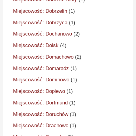
Miejscowość: Dobrzelin
(1)
Miejscowość: Dobrzyca
(1)
Miejscowość: Dochanowo
(2)
Miejscowość: Dolsk
(4)
Miejscowość: Domachowo
(2)
Miejscowość: Domaradz
(1)
Miejscowość: Dominowo
(1)
Miejscowość: Dopiewo
(1)
Miejscowość: Dortmund
(1)
Miejscowość: Doruchów
(1)
Miejscowość: Drachowo
(1)