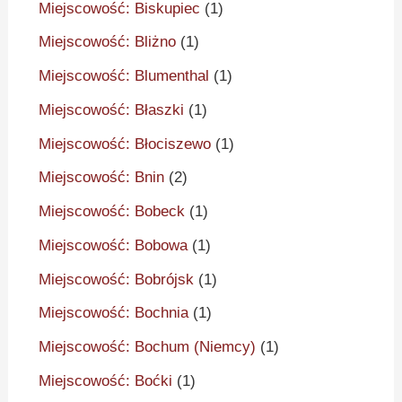
Miejscowość: Biskupiec
(1)
Miejscowość: Bliżno
(1)
Miejscowość: Blumenthal
(1)
Miejscowość: Błaszki
(1)
Miejscowość: Błociszewo
(1)
Miejscowość: Bnin
(2)
Miejscowość: Bobeck
(1)
Miejscowość: Bobowa
(1)
Miejscowość: Bobrójsk
(1)
Miejscowość: Bochnia
(1)
Miejscowość: Bochum (Niemcy)
(1)
Miejscowość: Boćki
(1)