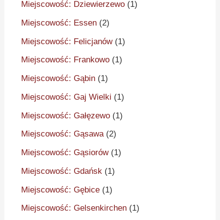
Miejscowość: Dziewierzewo
(1)
Miejscowość: Essen
(2)
Miejscowość: Felicjanów
(1)
Miejscowość: Frankowo
(1)
Miejscowość: Gąbin
(1)
Miejscowość: Gaj Wielki
(1)
Miejscowość: Gałęzewo
(1)
Miejscowość: Gąsawa
(2)
Miejscowość: Gąsiorów
(1)
Miejscowość: Gdańsk
(1)
Miejscowość: Gębice
(1)
Miejscowość: Gelsenkirchen
(1)