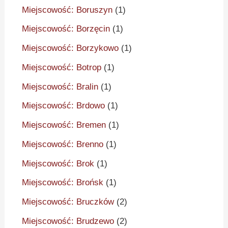
Miejscowość: Boruszyn
(1)
Miejscowość: Borzęcin
(1)
Miejscowość: Borzykowo
(1)
Miejscowość: Botrop
(1)
Miejscowość: Bralin
(1)
Miejscowość: Brdowo
(1)
Miejscowość: Bremen
(1)
Miejscowość: Brenno
(1)
Miejscowość: Brok
(1)
Miejscowość: Brońsk
(1)
Miejscowość: Bruczków
(2)
Miejscowość: Brudzewo
(2)