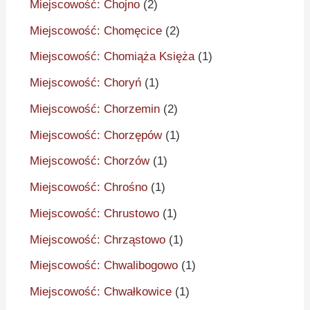
Miejscowość: Chojno
(2)
Miejscowość: Chomęcice
(2)
Miejscowość: Chomiąża Księża
(1)
Miejscowość: Choryń
(1)
Miejscowość: Chorzemin
(2)
Miejscowość: Chorzępów
(1)
Miejscowość: Chorzów
(1)
Miejscowość: Chrośno
(1)
Miejscowość: Chrustowo
(1)
Miejscowość: Chrząstowo
(1)
Miejscowość: Chwalibogowo
(1)
Miejscowość: Chwałkowice
(1)