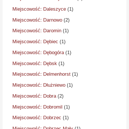
Miejscowość: Daleszyce
(1)
Miejscowość: Darnowo
(2)
Miejscowość: Daromin
(1)
Miejscowość: Dębiec
(1)
Miejscowość: Dębogóra
(1)
Miejscowość: Dębsk
(1)
Miejscowość: Delmenhorst
(1)
Miejscowość: Dłużniewo
(1)
Miejscowość: Dobra
(2)
Miejscowość: Dobromil
(1)
Miejscowość: Dobrzec
(1)
Miejscowość: Dobrzec Mały
(1)