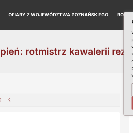
OFIARY Z WOJEWÓDZTWA POZNAŃSKIEGO
RODZI
pień: rotmistrz kawalerii rez
D
K