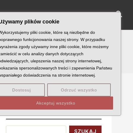
Sear
NY KATYŃSKIE
KU PAMIĘCI
KONTAKT
Używamy plików cookie
Wykorzystujemy pliki cookie, które są niezbędne do
poprawnego funkcjonowania naszej strony. W przypadku
wyrażenia zgody używamy inne pliki cookie, które możemy
erwy
zamieścić w celu analizy danych dotyczących
odwiedzających, ulepszenia naszej strony internetowej,
pokazania spersonalizowanych treści i zapewnienia Państwu
wspaniałego doświadczenia na stronie internetowej.
Dostosuj
Odrzuć wszystko
Szukaj
Akceptuj wszystko
Wyszukaj
SZUKAJ