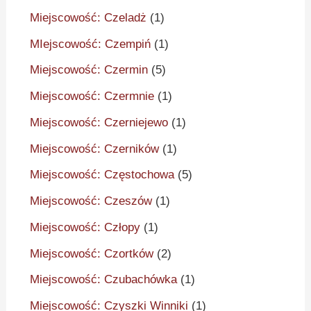
Miejscowość: Czeladż
(1)
MIejscowość: Czempiń
(1)
Miejscowość: Czermin
(5)
Miejscowość: Czermnie
(1)
Miejscowość: Czerniejewo
(1)
Miejscowość: Czerników
(1)
Miejscowość: Częstochowa
(5)
Miejscowość: Czeszów
(1)
Miejscowość: Człopy
(1)
Miejscowość: Czortków
(2)
Miejscowość: Czubachówka
(1)
Miejscowość: Czyszki Winniki
(1)