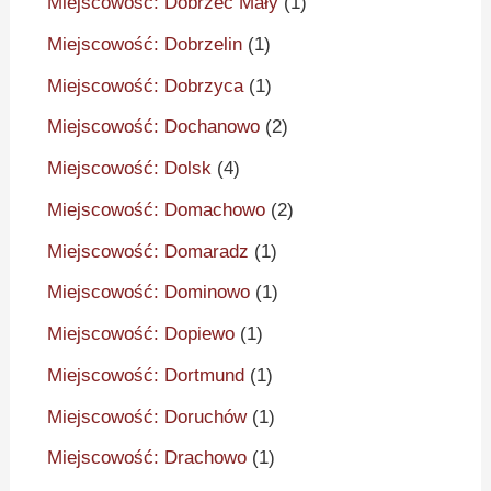
Miejscowość: Dobrzec Mały
(1)
Miejscowość: Dobrzelin
(1)
Miejscowość: Dobrzyca
(1)
Miejscowość: Dochanowo
(2)
Miejscowość: Dolsk
(4)
Miejscowość: Domachowo
(2)
Miejscowość: Domaradz
(1)
Miejscowość: Dominowo
(1)
Miejscowość: Dopiewo
(1)
Miejscowość: Dortmund
(1)
Miejscowość: Doruchów
(1)
Miejscowość: Drachowo
(1)