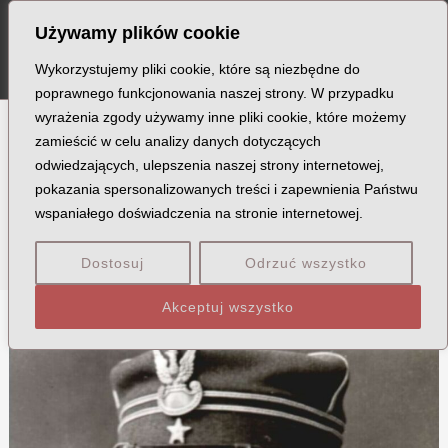
Szukaj
Skip
MA
Używamy plików cookie
to
ME
content
Wykorzystujemy pliki cookie, które są niezbędne do
poprawnego funkcjonowania naszej strony. W przypadku
wyrażenia zgody używamy inne pliki cookie, które możemy
zamieścić w celu analizy danych dotyczących
Miejscowość:
odwiedzających, ulepszenia naszej strony internetowej,
pokazania spersonalizowanych treści i zapewnienia Państwu
Raszkowo
wspaniałego doświadczenia na stronie internetowej.
Dostosuj
Odrzuć wszystko
Akceptuj wszystko