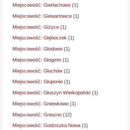
Miejscowość: Gierłachowo
(1)
Miejscowość: Giewartowce
(1)
Miejscowość: Giżyce
(1)
Miejscowość: Głęboczek
(1)
Miejscowość: Głodowo
(1)
Miejscowość: Głoginin
(1)
Miejscowość: Głuchów
(1)
Miejscowość: Głuponie
(1)
Miejscowość: Głuszyn Wielkopolski
(1)
Miejscowość: Gniewkowo
(1)
Miejscowość: Gniezno
(12)
Miejscowość: Godziszka Nowa
(1)