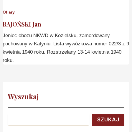
Ofiary
BAJOŃSKI Jan
Jeniec obozu NKWD w Kozielsku, zamordowany i
pochowany w Katyniu. Lista wywózkowa numer 022/3 z 9
kwietnia 1940 roku. Rozstrzelany 13-14 kwietnia 1940
roku.
Wyszukaj
SZUKAJ