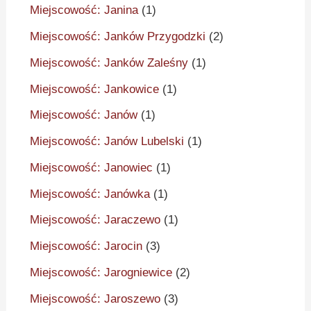
Miejscowość: Janina
(1)
Miejscowość: Janków Przygodzki
(2)
Miejscowość: Janków Zaleśny
(1)
Miejscowość: Jankowice
(1)
Miejscowość: Janów
(1)
Miejscowość: Janów Lubelski
(1)
Miejscowość: Janowiec
(1)
Miejscowość: Janówka
(1)
Miejscowość: Jaraczewo
(1)
Miejscowość: Jarocin
(3)
Miejscowość: Jarogniewice
(2)
Miejscowość: Jaroszewo
(3)