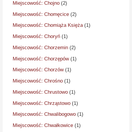
Miejscowość: Chojno
(2)
Miejscowość: Chomęcice
(2)
Miejscowość: Chomiąża Księża
(1)
Miejscowość: Choryń
(1)
Miejscowość: Chorzemin
(2)
Miejscowość: Chorzępów
(1)
Miejscowość: Chorzów
(1)
Miejscowość: Chrośno
(1)
Miejscowość: Chrustowo
(1)
Miejscowość: Chrząstowo
(1)
Miejscowość: Chwalibogowo
(1)
Miejscowość: Chwałkowice
(1)