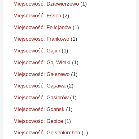
Miejscowość: Dziewierzewo
(1)
Miejscowość: Essen
(2)
Miejscowość: Felicjanów
(1)
Miejscowość: Frankowo
(1)
Miejscowość: Gąbin
(1)
Miejscowość: Gaj Wielki
(1)
Miejscowość: Gałęzewo
(1)
Miejscowość: Gąsawa
(2)
Miejscowość: Gąsiorów
(1)
Miejscowość: Gdańsk
(1)
Miejscowość: Gębice
(1)
Miejscowość: Gelsenkirchen
(1)