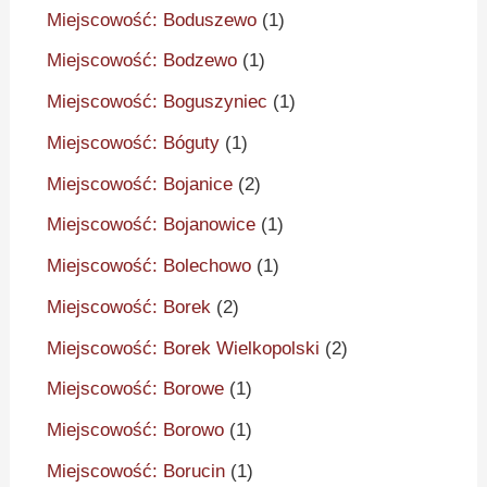
Miejscowość: Boduszewo
(1)
Miejscowość: Bodzewo
(1)
Miejscowość: Boguszyniec
(1)
Miejscowość: Bóguty
(1)
Miejscowość: Bojanice
(2)
Miejscowość: Bojanowice
(1)
Miejscowość: Bolechowo
(1)
Miejscowość: Borek
(2)
Miejscowość: Borek Wielkopolski
(2)
Miejscowość: Borowe
(1)
Miejscowość: Borowo
(1)
Miejscowość: Borucin
(1)