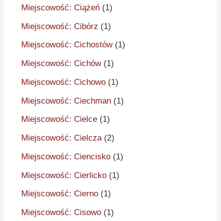
Miejscowość: Ciążeń
(1)
Miejscowość: Cibórz
(1)
Miejscowość: Cichostów
(1)
Miejscowość: Cichów
(1)
Miejscowość: Cichowo
(1)
Miejscowość: Ciechman
(1)
Miejscowość: Cielce
(1)
Miejscowość: Cielcza
(2)
Miejscowość: Ciencisko
(1)
Miejscowość: Cierlicko
(1)
Miejscowość: Cierno
(1)
Miejscowość: Cisowo
(1)