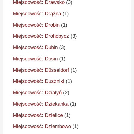
Miejscowość: Drawsko
(3)
Miejscowość: Drążna
(1)
Miejscowość: Drobin
(1)
Miejscowość: Drohobycz
(3)
Miejscowość: Dubin
(3)
Miejscowość: Dusin
(1)
Miejscowość: Düsseldorf
(1)
Miejscowość: Duszniki
(1)
Miejscowość: Działyń
(2)
Miejscowość: Dziekanka
(1)
Miejscowość: Dzielice
(1)
Miejscowość: Dziembowo
(1)