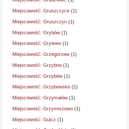
Miejscowość: Gruszczyce
(1)
Miejscowość: Gruszczyn
(1)
Miejscowość: Grybów
(1)
Miejscowość: Grylewo
(1)
Miejscowość: Grzegorzew
(1)
Miejscowość: Grzybno
(1)
Miejscowość: Grzybów
(1)
Miejscowość: Grzybowsko
(1)
Miejscowość: Grzymałów
(1)
Miejscowość: Grzymiszewo
(1)
Miejscowość: Gulcz
(1)