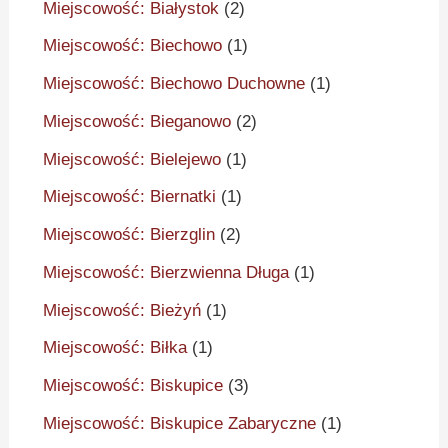
Miejscowość: Białystok
(2)
Miejscowość: Biechowo
(1)
Miejscowość: Biechowo Duchowne
(1)
Miejscowość: Bieganowo
(2)
Miejscowość: Bielejewo
(1)
Miejscowość: Biernatki
(1)
Miejscowość: Bierzglin
(2)
Miejscowość: Bierzwienna Długa
(1)
Miejscowość: Bieżyń
(1)
Miejscowość: Biłka
(1)
Miejscowość: Biskupice
(3)
Miejscowość: Biskupice Zabaryczne
(1)