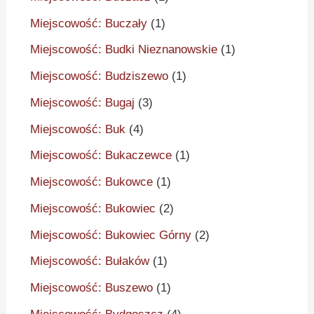
Miejscowość: Buczały
(1)
Miejscowość: Budki Nieznanowskie
(1)
Miejscowość: Budziszewo
(1)
Miejscowość: Bugaj
(3)
Miejscowość: Buk
(4)
Miejscowość: Bukaczewce
(1)
Miejscowość: Bukowce
(1)
Miejscowość: Bukowiec
(2)
Miejscowość: Bukowiec Górny
(2)
Miejscowość: Bułaków
(1)
Miejscowość: Buszewo
(1)