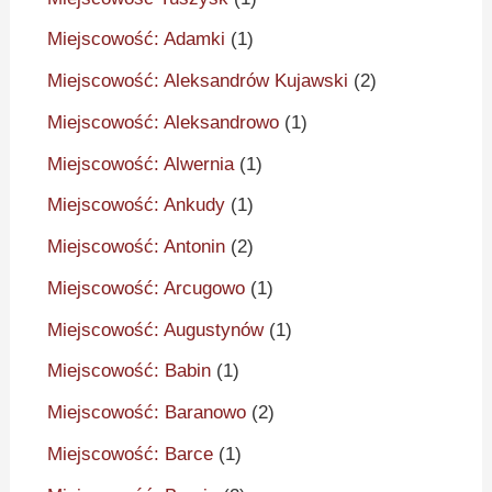
Miejscowość: Adamki
(1)
Miejscowość: Aleksandrów Kujawski
(2)
Miejscowość: Aleksandrowo
(1)
Miejscowość: Alwernia
(1)
Miejscowość: Ankudy
(1)
Miejscowość: Antonin
(2)
Miejscowość: Arcugowo
(1)
Miejscowość: Augustynów
(1)
Miejscowość: Babin
(1)
Miejscowość: Baranowo
(2)
Miejscowość: Barce
(1)