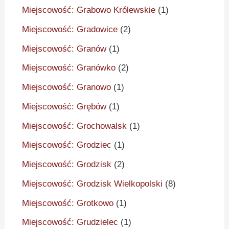
Miejscowość: Grabowo Królewskie
(1)
Miejscowość: Gradowice
(2)
Miejscowość: Granów
(1)
Miejscowość: Granówko
(2)
Miejscowość: Granowo
(1)
Miejscowość: Grębów
(1)
Miejscowość: Grochowalsk
(1)
Miejscowość: Grodziec
(1)
Miejscowość: Grodzisk
(2)
Miejscowość: Grodzisk Wielkopolski
(8)
Miejscowość: Grotkowo
(1)
Miejscowość: Grudzielec
(1)