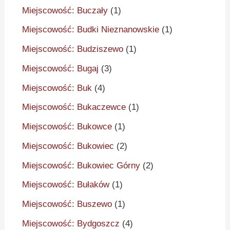
Miejscowość: Buczały
(1)
Miejscowość: Budki Nieznanowskie
(1)
Miejscowość: Budziszewo
(1)
Miejscowość: Bugaj
(3)
Miejscowość: Buk
(4)
Miejscowość: Bukaczewce
(1)
Miejscowość: Bukowce
(1)
Miejscowość: Bukowiec
(2)
Miejscowość: Bukowiec Górny
(2)
Miejscowość: Bułaków
(1)
Miejscowość: Buszewo
(1)
Miejscowość: Bydgoszcz
(4)