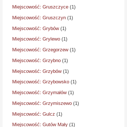
Miejscowość: Gruszczyce
(1)
Miejscowość: Gruszczyn
(1)
Miejscowość: Grybów
(1)
Miejscowość: Grylewo
(1)
Miejscowość: Grzegorzew
(1)
Miejscowość: Grzybno
(1)
Miejscowość: Grzybów
(1)
Miejscowość: Grzybowsko
(1)
Miejscowość: Grzymałów
(1)
Miejscowość: Grzymiszewo
(1)
Miejscowość: Gulcz
(1)
Miejscowość: Gutów Mały
(1)