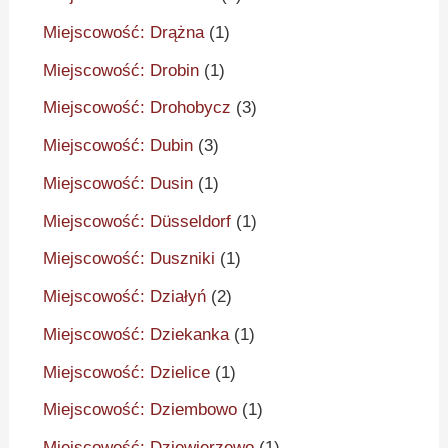
Miejscowość: Drążna
(1)
Miejscowość: Drobin
(1)
Miejscowość: Drohobycz
(3)
Miejscowość: Dubin
(3)
Miejscowość: Dusin
(1)
Miejscowość: Düsseldorf
(1)
Miejscowość: Duszniki
(1)
Miejscowość: Działyń
(2)
Miejscowość: Dziekanka
(1)
Miejscowość: Dzielice
(1)
Miejscowość: Dziembowo
(1)
Miejscowość: Dziewierzewo
(1)