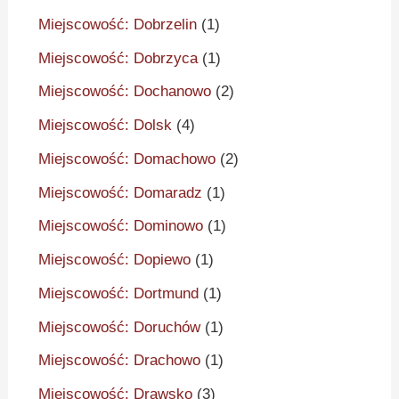
Miejscowość: Dobrzelin
(1)
Miejscowość: Dobrzyca
(1)
Miejscowość: Dochanowo
(2)
Miejscowość: Dolsk
(4)
Miejscowość: Domachowo
(2)
Miejscowość: Domaradz
(1)
Miejscowość: Dominowo
(1)
Miejscowość: Dopiewo
(1)
Miejscowość: Dortmund
(1)
Miejscowość: Doruchów
(1)
Miejscowość: Drachowo
(1)
Miejscowość: Drawsko
(3)