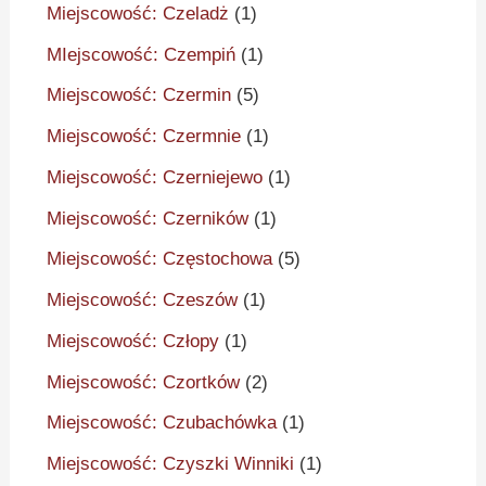
Miejscowość: Czeladż
(1)
MIejscowość: Czempiń
(1)
Miejscowość: Czermin
(5)
Miejscowość: Czermnie
(1)
Miejscowość: Czerniejewo
(1)
Miejscowość: Czerników
(1)
Miejscowość: Częstochowa
(5)
Miejscowość: Czeszów
(1)
Miejscowość: Człopy
(1)
Miejscowość: Czortków
(2)
Miejscowość: Czubachówka
(1)
Miejscowość: Czyszki Winniki
(1)