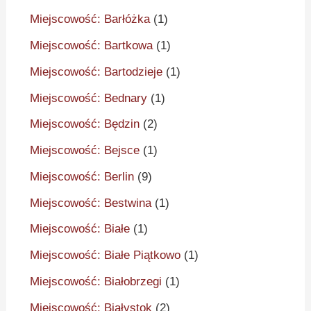
Miejscowość: Barłóżka
(1)
Miejscowość: Bartkowa
(1)
Miejscowość: Bartodzieje
(1)
Miejscowość: Bednary
(1)
Miejscowość: Będzin
(2)
Miejscowość: Bejsce
(1)
Miejscowość: Berlin
(9)
Miejscowość: Bestwina
(1)
Miejscowość: Białe
(1)
Miejscowość: Białe Piątkowo
(1)
Miejscowość: Białobrzegi
(1)
Miejscowość: Białystok
(2)