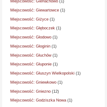
Miejscowość: Gierłachowo
(1)
Miejscowość: Giewartowce
(1)
Miejscowość: Giżyce
(1)
Miejscowość: Głęboczek
(1)
Miejscowość: Głodowo
(1)
Miejscowość: Głoginin
(1)
Miejscowość: Głuchów
(1)
Miejscowość: Głuponie
(1)
Miejscowość: Głuszyn Wielkopolski
(1)
Miejscowość: Gniewkowo
(1)
Miejscowość: Gniezno
(12)
Miejscowość: Godziszka Nowa
(1)