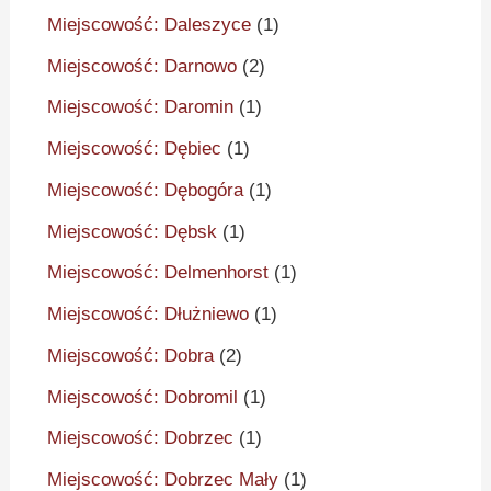
Miejscowość: Daleszyce
(1)
Miejscowość: Darnowo
(2)
Miejscowość: Daromin
(1)
Miejscowość: Dębiec
(1)
Miejscowość: Dębogóra
(1)
Miejscowość: Dębsk
(1)
Miejscowość: Delmenhorst
(1)
Miejscowość: Dłużniewo
(1)
Miejscowość: Dobra
(2)
Miejscowość: Dobromil
(1)
Miejscowość: Dobrzec
(1)
Miejscowość: Dobrzec Mały
(1)