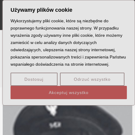
Szukaj
Skip
MA
Używamy plików cookie
to
ME
content
Wykorzystujemy pliki cookie, które są niezbędne do
poprawnego funkcjonowania naszej strony. W przypadku
wyrażenia zgody używamy inne pliki cookie, które możemy
zamieścić w celu analizy danych dotyczących
Miejscowość:
odwiedzających, ulepszenia naszej strony internetowej,
pokazania spersonalizowanych treści i zapewnienia Państwu
Brzozowiec
wspaniałego doświadczenia na stronie internetowej.
Dostosuj
Odrzuć wszystko
Akceptuj wszystko