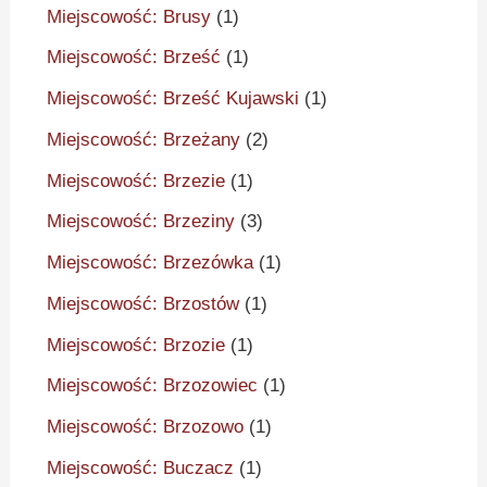
Miejscowość: Brusy
(1)
Miejscowość: Brześć
(1)
Miejscowość: Brześć Kujawski
(1)
Miejscowość: Brzeżany
(2)
Miejscowość: Brzezie
(1)
Miejscowość: Brzeziny
(3)
Miejscowość: Brzezówka
(1)
Miejscowość: Brzostów
(1)
Miejscowość: Brzozie
(1)
Miejscowość: Brzozowiec
(1)
Miejscowość: Brzozowo
(1)
Miejscowość: Buczacz
(1)