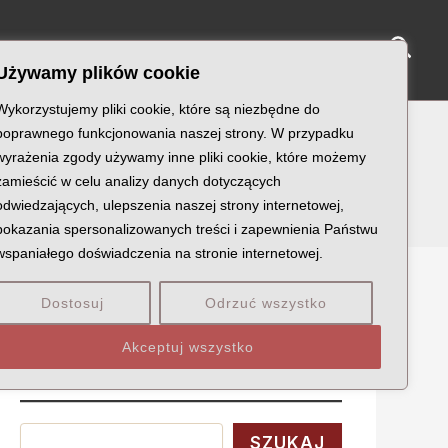
Sear
NY KATYŃSKIE
KU PAMIĘCI
KONTAKT
Używamy plików cookie
Wykorzystujemy pliki cookie, które są niezbędne do
poprawnego funkcjonowania naszej strony. W przypadku
wyrażenia zgody używamy inne pliki cookie, które możemy
zamieścić w celu analizy danych dotyczących
odwiedzających, ulepszenia naszej strony internetowej,
pokazania spersonalizowanych treści i zapewnienia Państwu
wspaniałego doświadczenia na stronie internetowej.
Dostosuj
Odrzuć wszystko
Szukaj
Akceptuj wszystko
Wyszukaj
SZUKAJ