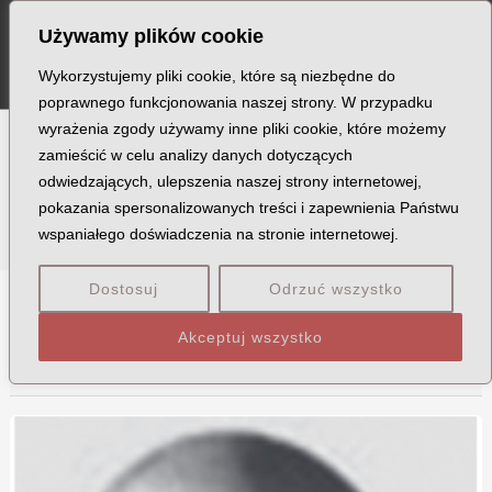
Szukaj
Skip
Post
MA
Używamy plików cookie
to
pagination
ME
content
Wykorzystujemy pliki cookie, które są niezbędne do
poprawnego funkcjonowania naszej strony. W przypadku
wyrażenia zgody używamy inne pliki cookie, które możemy
zamieścić w celu analizy danych dotyczących
Ofiary
odwiedzających, ulepszenia naszej strony internetowej,
pokazania spersonalizowanych treści i zapewnienia Państwu
wspaniałego doświadczenia na stronie internetowej.
Dostosuj
Odrzuć wszystko
A
B
C
D
E
F
G
H
I
J
K
L
Ł
M
Akceptuj wszystko
N
O
P
Q
R
S
T
U
V
W
Ż