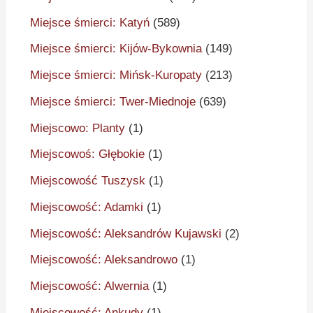
Miejsce śmierci: Katyń
(589)
Miejsce śmierci: Kijów-Bykownia
(149)
Miejsce śmierci: Mińsk-Kuropaty
(213)
Miejsce śmierci: Twer-Miednoje
(639)
Miejscowo: Planty
(1)
Miejscowoś: Głębokie
(1)
Miejscowość Tuszysk
(1)
Miejscowość: Adamki
(1)
Miejscowość: Aleksandrów Kujawski
(2)
Miejscowość: Aleksandrowo
(1)
Miejscowość: Alwernia
(1)
Miejscowość: Ankudy
(1)