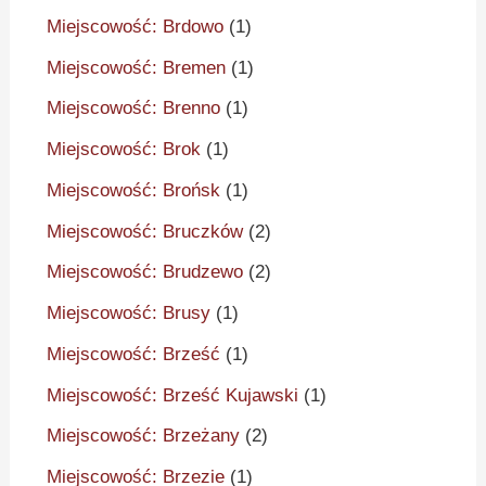
Miejscowość: Brdowo
(1)
Miejscowość: Bremen
(1)
Miejscowość: Brenno
(1)
Miejscowość: Brok
(1)
Miejscowość: Brońsk
(1)
Miejscowość: Bruczków
(2)
Miejscowość: Brudzewo
(2)
Miejscowość: Brusy
(1)
Miejscowość: Brześć
(1)
Miejscowość: Brześć Kujawski
(1)
Miejscowość: Brzeżany
(2)
Miejscowość: Brzezie
(1)