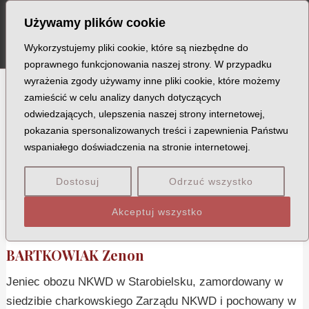
Szukaj
Skip
MA
Używamy plików cookie
to
ME
content
Wykorzystujemy pliki cookie, które są niezbędne do
poprawnego funkcjonowania naszej strony. W przypadku
wyrażenia zgody używamy inne pliki cookie, które możemy
zamieścić w celu analizy danych dotyczących
Miejscowość: Kozie
odwiedzających, ulepszenia naszej strony internetowej,
pokazania spersonalizowanych treści i zapewnienia Państwu
Laski
wspaniałego doświadczenia na stronie internetowej.
Dostosuj
Odrzuć wszystko
Akceptuj wszystko
Ofiary
BARTKOWIAK Zenon
Jeniec obozu NKWD w Starobielsku, zamordowany w
siedzibie charkowskiego Zarządu NKWD i pochowany w