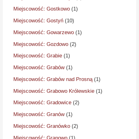
Miejscowość: Gostkowo
(1)
Miejscowość: Gostyń
(10)
Miejscowość: Gowarzewo
(1)
Miejscowość: Gozdowo
(2)
Miejscowość: Grabie
(1)
Miejscowość: Grabów
(1)
Miejscowość: Grabów nad Prosną
(1)
Miejscowość: Grabowo Królewskie
(1)
Miejscowość: Gradowice
(2)
Miejscowość: Granów
(1)
Miejscowość: Granówko
(2)
Miejscowość: Granowo
(1)