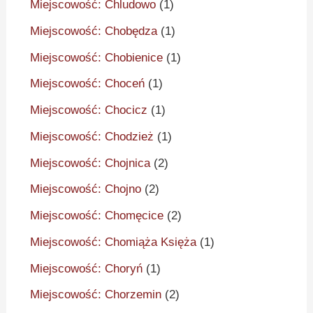
Miejscowość: Chludowo
(1)
Miejscowość: Chobędza
(1)
Miejscowość: Chobienice
(1)
Miejscowość: Choceń
(1)
Miejscowość: Chocicz
(1)
Miejscowość: Chodzież
(1)
Miejscowość: Chojnica
(2)
Miejscowość: Chojno
(2)
Miejscowość: Chomęcice
(2)
Miejscowość: Chomiąża Księża
(1)
Miejscowość: Choryń
(1)
Miejscowość: Chorzemin
(2)