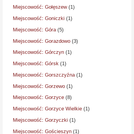
Miejscowość: Gołęszew
(1)
Miejscowość: Goniczki
(1)
Miejscowość: Góra
(5)
Miejscowość: Gorazdowo
(3)
Miejscowość: Górczyn
(1)
Miejscowość: Górsk
(1)
Miejscowość: Gorszczyźna
(1)
Miejscowość: Gorzewo
(1)
Miejscowość: Gorzyce
(8)
Miejscowość: Gorzyce Wielkie
(1)
Miejscowość: Gorzyczki
(1)
Miejscowość: Gościeszyn
(1)