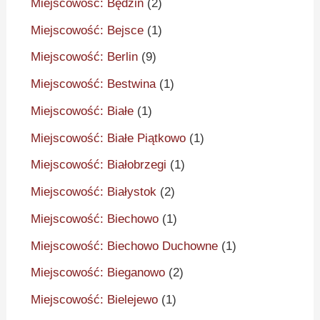
Miejscowość: Będzin
(2)
Miejscowość: Bejsce
(1)
Miejscowość: Berlin
(9)
Miejscowość: Bestwina
(1)
Miejscowość: Białe
(1)
Miejscowość: Białe Piątkowo
(1)
Miejscowość: Białobrzegi
(1)
Miejscowość: Białystok
(2)
Miejscowość: Biechowo
(1)
Miejscowość: Biechowo Duchowne
(1)
Miejscowość: Bieganowo
(2)
Miejscowość: Bielejewo
(1)