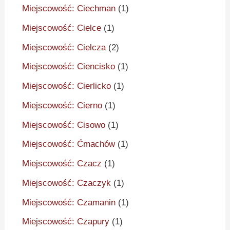
Miejscowość: Ciechman
(1)
Miejscowość: Cielce
(1)
Miejscowość: Cielcza
(2)
Miejscowość: Ciencisko
(1)
Miejscowość: Cierlicko
(1)
Miejscowość: Cierno
(1)
Miejscowość: Cisowo
(1)
Miejscowość: Ćmachów
(1)
Miejscowość: Czacz
(1)
Miejscowość: Czaczyk
(1)
Miejscowość: Czamanin
(1)
Miejscowość: Czapury
(1)