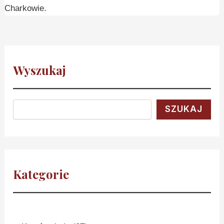
Charkowie.
Wyszukaj
SZUKAJ
Kategorie