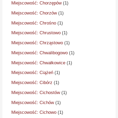
Miejscowość: Chorzępów
(1)
Miejscowość: Chorzów
(1)
Miejscowość: Chrośno
(1)
Miejscowość: Chrustowo
(1)
Miejscowość: Chrząstowo
(1)
Miejscowość: Chwalibogowo
(1)
Miejscowość: Chwałkowice
(1)
Miejscowość: Ciążeń
(1)
Miejscowość: Cibórz
(1)
Miejscowość: Cichostów
(1)
Miejscowość: Cichów
(1)
Miejscowość: Cichowo
(1)