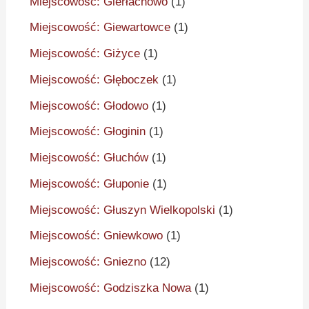
Miejscowość: Gierłachowo
(1)
Miejscowość: Giewartowce
(1)
Miejscowość: Giżyce
(1)
Miejscowość: Głęboczek
(1)
Miejscowość: Głodowo
(1)
Miejscowość: Głoginin
(1)
Miejscowość: Głuchów
(1)
Miejscowość: Głuponie
(1)
Miejscowość: Głuszyn Wielkopolski
(1)
Miejscowość: Gniewkowo
(1)
Miejscowość: Gniezno
(12)
Miejscowość: Godziszka Nowa
(1)