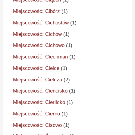
Miejscowość: Cibórz
(1)
Miejscowość: Cichostów
(1)
Miejscowość: Cichów
(1)
Miejscowość: Cichowo
(1)
Miejscowość: Ciechman
(1)
Miejscowość: Cielce
(1)
Miejscowość: Cielcza
(2)
Miejscowość: Ciencisko
(1)
Miejscowość: Cierlicko
(1)
Miejscowość: Cierno
(1)
Miejscowość: Cisowo
(1)