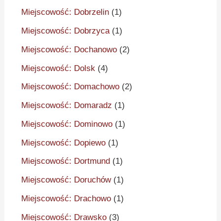
Miejscowość: Dobrzelin
(1)
Miejscowość: Dobrzyca
(1)
Miejscowość: Dochanowo
(2)
Miejscowość: Dolsk
(4)
Miejscowość: Domachowo
(2)
Miejscowość: Domaradz
(1)
Miejscowość: Dominowo
(1)
Miejscowość: Dopiewo
(1)
Miejscowość: Dortmund
(1)
Miejscowość: Doruchów
(1)
Miejscowość: Drachowo
(1)
Miejscowość: Drawsko
(3)