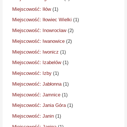
Miejscowość: Iłów
(1)
Miejscowość: Iłowiec Wielki
(1)
Miejscowość: Inowrocław
(2)
Miejscowość: Iwanowice
(2)
Miejscowość: Iwonicz
(1)
Miejscowość: Izabelów
(1)
Miejscowość: Izby
(1)
Miejscowość: Jabłonna
(1)
Miejscowość: Jamnice
(1)
Miejscowość: Jania Góra
(1)
Miejscowość: Janin
(1)
Miejscowość: Janina
(1)