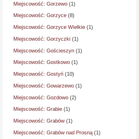
Miejscowość: Gorzewo
(1)
Miejscowość: Gorzyce
(8)
Miejscowość: Gorzyce Wielkie
(1)
Miejscowość: Gorzyczki
(1)
Miejscowość: Gościeszyn
(1)
Miejscowość: Gostkowo
(1)
Miejscowość: Gostyń
(10)
Miejscowość: Gowarzewo
(1)
Miejscowość: Gozdowo
(2)
Miejscowość: Grabie
(1)
Miejscowość: Grabów
(1)
Miejscowość: Grabów nad Prosną
(1)