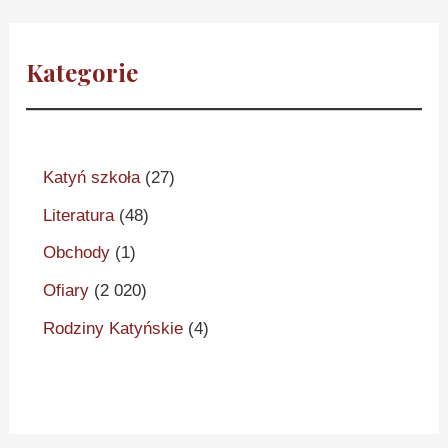
Kategorie
Katyń szkoła
(27)
Literatura
(48)
Obchody
(1)
Ofiary
(2 020)
Rodziny Katyńskie
(4)