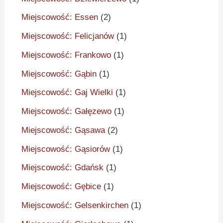
Miejscowość: Essen
(2)
Miejscowość: Felicjanów
(1)
Miejscowość: Frankowo
(1)
Miejscowość: Gąbin
(1)
Miejscowość: Gaj Wielki
(1)
Miejscowość: Gałęzewo
(1)
Miejscowość: Gąsawa
(2)
Miejscowość: Gąsiorów
(1)
Miejscowość: Gdańsk
(1)
Miejscowość: Gębice
(1)
Miejscowość: Gelsenkirchen
(1)