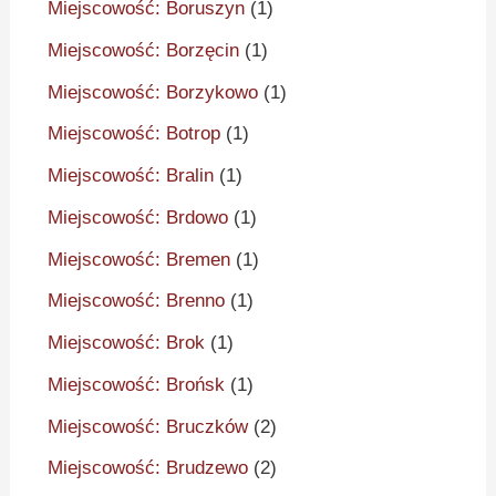
Miejscowość: Boruszyn
(1)
Miejscowość: Borzęcin
(1)
Miejscowość: Borzykowo
(1)
Miejscowość: Botrop
(1)
Miejscowość: Bralin
(1)
Miejscowość: Brdowo
(1)
Miejscowość: Bremen
(1)
Miejscowość: Brenno
(1)
Miejscowość: Brok
(1)
Miejscowość: Brońsk
(1)
Miejscowość: Bruczków
(2)
Miejscowość: Brudzewo
(2)